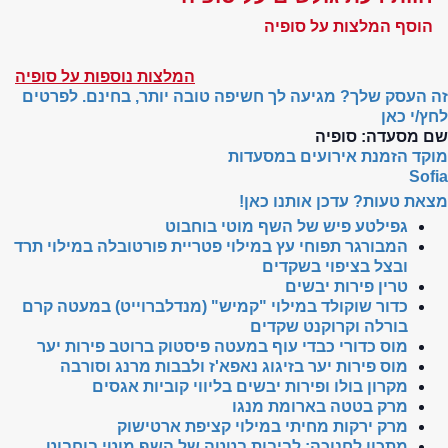
הוסף המלצות על סופיה
המלצות נוספות על סופיה
זה העסק שלך? מגיעה לך חשיפה טובה יותר, בחינם. לפרטים
לחץ/י כאן
שם מסעדה:
סופיה
מוקד הזמנת אירועים במסעדות
Sofia
מצאת טעות? עדכן אותנו כאן!
גפילטע פיש של השף מוטי בוחבוט
המבורגר תפוחי עץ במילוי פטריית פורטובלה במילוי תרד
ובצל בציפוי בשקדים
טרין פירות יבשים
כדור שוקולד במילוי "קמיש" (מנדלברוייט) במעטה קרם
בורלה וקרוקנט שקדים
מוס כדורי כבדי עוף במעטה פיסטוק ברוטב פירות יער
מוס פירות יער בזיגוג נאפא'ז ולבבות מרנג וסורבה
מקרון בולו ופירות יבשים בליווי קוביות אגסים
מרק בטטה בארומת מנגו
מרק ירקות מחיתי במילוי קציפת ארטישוק
מתכון לחנוכה: לביבות בטטה של השף מוטי בוחבוט