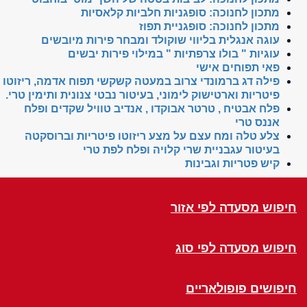
מתכון לחנוכה: סופגניות חלביות קלאסיות
מתכון לחנוכה: סופגניית תפוז
עוגה אנגלית בליווי שוקולד ומבחר פירות מיובשים
עוגיות " בולו צרפתיות " במילוי פירות יבשים
פאי תפוחים אישי
פילה דג ברמונדי צרוב במעטה קשקשי תפוח אדמה, ריזוטו
פיטריות וארטישוק לימוני, בעיטור נבטי צנונית ותימין טרי.
פלח אבטיח , טרטר אבוקדו , אנדיב טוויל שקדים ופלח
אננס טרי
צלע טלה ומח עצם על מצע ריזוטו פיטריות וברוסקטה
בעיטור עגבניית שרי קלויה ופלח לפת טרי
קיש פטריות וגבינות
חיפוש מסעדה לפי אזור
חיפוש מסעדה לפי סוג
חיפושים פופולאריים