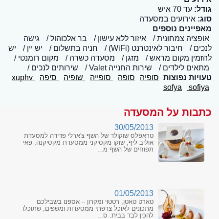
גודל:
עד 70 איש
סוג:
אירועים במסעדה
מאפיינים נוספים
אופציה צמחונית
איזור ללא עישון
בר אלכוהול
גישה
לנכים
חיבור לאינטרנט (WiFi)
חניה בתשלום
יש יין
יש
להזמין מקום מראש
מזגן
מסעדה כשרה
מקום רומנטי
מתאים לילדים
שירות החנייה Valet
שירותים לנכים
טעויות נפוצות
סופיה
סופה
סופייה
שופיה
סיפה
xuphv
sofya
sofiya
כתבות על המסעדה
30/05/2013
טראפלס שוקולד של השף צ'ארלי פדידה למסעדת
אוליב ליף, שוקו מקסיקני ממסעדת מקסיקנה, פאי
תפוחים של השף מ...
01/05/2013
טארט טאטן, רטטוי ומקרון – אספנו בשבילכם
מתכונים לאוכל צרפתי ממסעדות ומשפים, שתוכלו
להכין לבד בבית. ס...