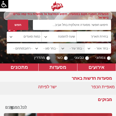
מסעדות, הזמנת מקום במסעדה, חיפוש והמלצות על מסעדות בתי קפה וברים
בישראל
צמחוני
טבעוני
כשר
מהדרין
אירועים
מסעדות
מתכונים
מסעדות חדשות באתר
מאפיית הכפר
ישר לפיתה
מבזקים
לכל המבזקים