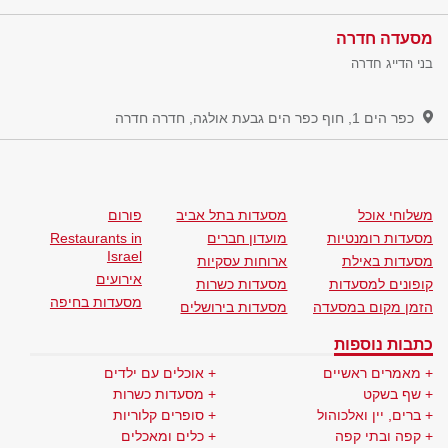
מסעדה חדרה
בני הדייג חדרה
כפר הים 1, חוף כפר הים גבעת אולגה, חדרה
חדרה
משלוחי אוכל
מסעדות בתל אביב
פורום
מסעדות רומנטיות
מועדון חברים
Restaurants in
Israel
מסעדות באילת
ארוחות עסקיות
אירועים
קופונים למסעדות
מסעדות כשרות
מסעדות בחיפה
הזמן מקום במסעדה
מסעדות בירושלים
כתבות נוספות
מאמרים ראשיים
אוכלים עם ילדים
שף בשקט
מסעדות כשרות
ברים, יין ואלכוהול
סופרים קלוריות
קפה ובתי קפה
כלים ומאכלים