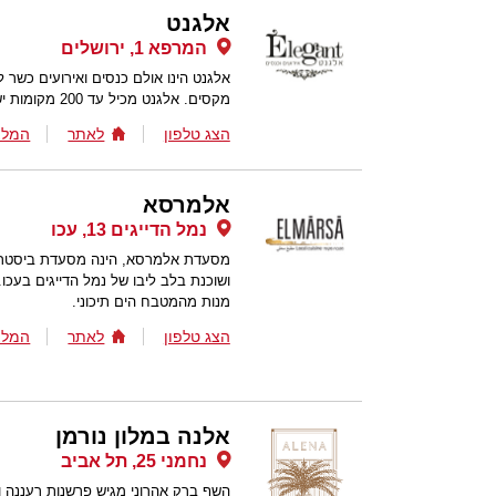
אלגנט
המרפא 1, ירושלים
אלגנט הינו אולם כנסים ואירועים כשר 
מקסים. אלגנט מכיל עד 200 מקומות ישיבה ומציע תפריט מגוון הנותן מענה לכל בקשה.
הצג טלפון
לאתר
המלצ
אלמרסא
נמל הדייגים 13, עכו
מסעדת אלמרסא, הינה מסעדת ביסטרו 
ושוכנת בלב ליבו של נמל הדייגים בעכו
מנות מהמטבח הים תיכוני.
הצג טלפון
לאתר
המלצ
אלנה במלון נורמן
נחמני 25, תל אביב
השף ברק אהרוני מגיש פרשנות רעננה ונ