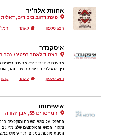
אחוזת אלח'יר
פינת רחוב ביכורים, דאלית
הצג טלפון
לאתר
המלצ
איסקנדר
בצמוד לאתר רפטינג נהר הי
מסעדת איסקנדר היא מסעדה בשרית כשרה
כיף המשלבים רפטינג סוער בנהר, אוויר
הצג טלפון
לאתר
קופון
אישימוטו
המייסדים 55, אבן יהודה
התפנקו על סושי משובח ומוקפצים ברמה
ומסור. הסושי והמוקפצים שלנו מגיעים 
המנות מוכנות במקום, תוך שימוש במוצר