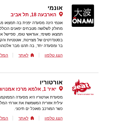
אונמי
הארבעה 18, תל אביב
אונמי הינה מסעדה יפנית בה תמצאו מ
מחולק לשלושה מטבחים יפאנים הכוללים 
תמצאו סשימי, אגדאשי טופו, ספיישל אינא
בסטנדרטים של מצויינות, אוטנטיות והקפ
בר ומסעדה יחד, בה תהנו מבר אלכוה
הצג טלפון
לאתר
המלצ
אורטוריו
יאיר 1, אלמא מרכז אמנויות מלון יוקרה, זכרון יעקב
מסעדת אורטוריו היא מסעדה הממוקמת 
עילית אזורית המשמשת את אורחי המלו
כשר המורכב מאוכל ים תיכוני.
הצג טלפון
לאתר
המלצ