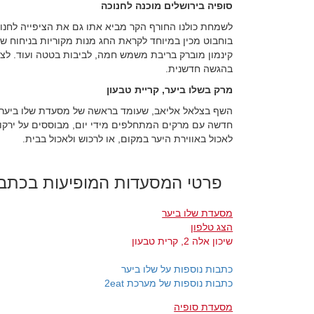
סופיה בירושלים מוכנה לחנוכה
לשמחת כולנו החורף הקר מביא אתו גם את הציפייה לחנוכ
בוחבוט מכין במיוחד לקראת החג מנות מקוריות בניחוח של 
קינמון מוברק בריבת משמש חמה, לביבות בטטה ועוד. לצ
בהגשה חדשנית.
מרק בשלו ביער, קריית טבעון
השף בצלאל אליאב, שעומד בראשה של מסעדת שלו ביער, צ
חדשה עם מרקים המתחלפים מידי יום, מבוססים על ירקות 
לאכול באווירת היער במקום, או לרכוש ולאכול בבית.
פרטי המסעדות המופיעות בכתב
מסעדת שלו ביער
הצג טלפון
שיכון אלה 2, קרית טבעון
כתבות נוספות על שלו ביער
כתבות נוספות של מערכת 2eat
מסעדת סופיה