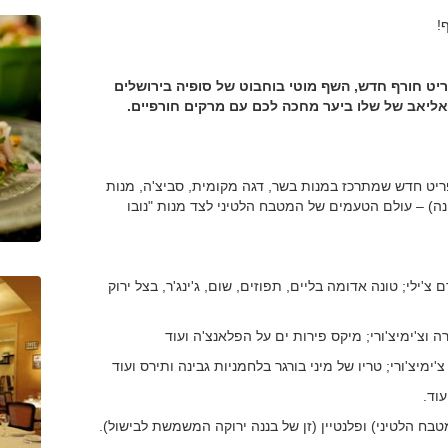
!
יט חורף חדש, השף מוטי בוחבוט של סופיה בירושלים
 אליאב של שלו ביער מחכה לכם עם מרקים חורפיים.
יט חדש שמתרכז במנות בשר, דגה מקומית, סביצ'ה, מנות
ונה) – עולם הטעמים של המטבח הלטיני לצד מנות "נובו
ים וקרם צ'ילי; טונה אדומה בליים, תפוזים, שום, ג'ינג'ר, בצל ירוק
בח הלטיני) ופלנטיין (זן של בננה ירוקה המשמשת לבישול).