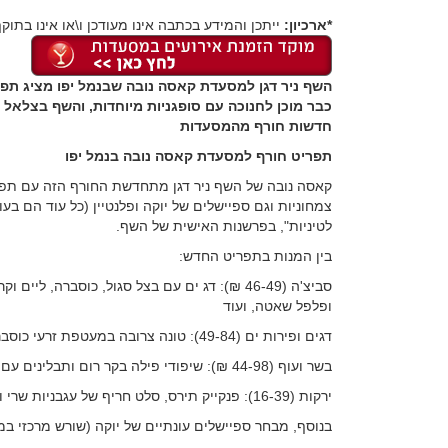
*ארכיון:
ייתכן והמידע בכתבה אינו מעודכן ו\או אינו בתוקף
השף ניר דגן למסעדת קאסה נובה שבנמל יפו מציג תפר
כבר מוכן לחנוכה עם סופגניות מיוחדות, והשף בצלאל
חדשות חורף מהמסעדות
תפריט חורף למסעדת קאסה נובה בנמל יפו
קאסה נובה של השף ניר דגן מתחדשת החורף הזה עם תפר
צמחוניות וגם ספיישלים של יוקה ופלנטיין (כל עוד הם בע
לטיניות", בפרשנות האישית של השף.
בין המנות בתפריט החדש:
סביצ'ה (46-49 ₪): דג ים עם בצל סגול, כוסברה, לי
ופלפל שאטה, ועוד
דגים ופירות ים (49-84): טונה צרובה במעטפת זרעי כוסברה וצ'ימיצ'ורי; מיקס פירות ים על הפלאנצ'ה ועוד
בשר ועוף (44-98 ₪): שיפודי פילה בקר רום ותבלינים עם צ'ימיצ'ורי; טריו של מיני בורגר בלחמניות גבינה ותירס ועוד
ירקות (16-39): פנקייק תירס, סלט חריף של עגבניות שרי ועוד.
בנוסף, מבחר ספיישלים עונתיים של יוקה (שורש מרכזי במט