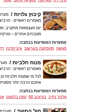
אינדירה
מאראבו
סושיאל קלאב
שקוף
קיבוץ גלויות
מערכת t
מאמרים ראשיים - הרביע
יום העצמאות מתקרב, זמן
מטבחים אחרים – טורקיה, 
מסעדות המופיעות בכתבה:
פאשה
מקסיקנה בוגרשוב
איצ'יקדנה
דד
מנות חלביות
מערכת 
מאמרים ראשיים - הרביע
לכל מי שמנות חלביות הן 
אתכם הרבה יותר מסטייק 
מסעדות המופיעות בכתבה:
אלתר נתיב
בורוכוב 88
קפה בלמונט
אנג
חול המועד
מערכת eat