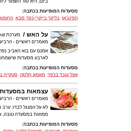
ביום, היא סוד השמור לי
מסעדות המופיעות בכתבה:
הפינג'אן
בליקר בייקרי-כפר סבא
החומוסי
על האש
מערכת 2eat
מאמרים ראשיים - הרביע
אמנם עם בוא האביב נפתח
לארבע מסעדות שישמחו ל
מסעדות המופיעות בכתבה:
אצל עובד בכפר
מאמא חלסה
סטקייה ב
עצמאות במסעדות
מאמרים ראשיים - הרביע
לא על המנגל לבדו: ערב 
ממוזגת במסעדה טובה, א
מסעדות המופיעות בכתבה: