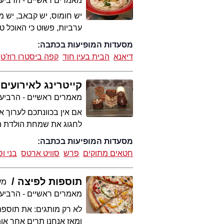
מאמרים ראשיים - הרביע
יש חומוס, יש קבאב, יש 
ערביות, פשוט כי האוכל טו
מסעדות המופיעות בכתבה:
דיאנא
הבית בעין חוד
קפה ביסטרו רוז'ט
קייטרינג לאירועים
מאמרים ראשיים - הרביע
אם אין בכוונתכם לערוך א
לחגוג את שמחת הולדת הבן
מסעדות המופיעות בכתבה:
חטאים מתוקים
פרש
סוויט ארטס
בני ו
תוספות לפיצה
מער
מאמרים ראשיים - הרביע
לא רק מותגים: את תוספת
ומאז אנחנו תרים אחר או