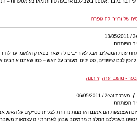
ודעי דבר בלבד. אספנו בשבילכם ארבעה סודות מארבע מסעדות – ה
ה של זרזיר
לה גופרה
13/05/2011
יה הפותחת
ת עונת המנגלים, אבל לא חייבים להישאר בפארק הלאומי עד לחור
הכין לכם שיפודים, סטייקים ומעורב על האש – כמו שאתם אוהבים 
כפר - מושב יערה
זייתונה
מערכת 2eat
06/05/2011
יה הפותחת
ויום העצמאות הם אמנם הזדמנות נהדרת לצליית סטייקים על האש, אב
ספנו בשבילכם המלצות מהמיטב שבהן לארוחת יום עצמאות משובחת