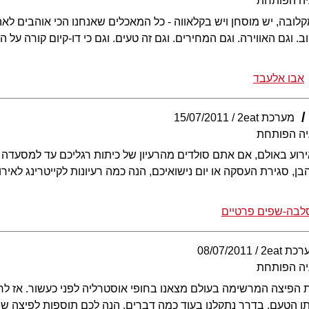
יה הפותחת
מקלובה, יש מוסחן ויש בקלאווה - כל המאכלים שאנחנו הכי אוהבים ל
ב. וגם האווירה. וגם המחירים. וגם זה טעים. וגם כי דו-קיום קורה על 
אבו אלעבד
מערכת 2eat
15/07/2011
יה הפותחת
ירוע באולם, אם אתם סולדים מהרעיון של כיתות רגליכם עד למסעדה 
, סגירת העסקה או יום נישואיכם, הנה כמה רעיונות לקייטרינג לאירו
סלבה-שפים פרטיים
כת 2eat
08/07/2011
יה הפותחת
 הפיצה המרשימה בעולם מצאנו בחופי אוסטרליה לפני כעשור. אז לרא
תו הטעם. בדרך נתקלנו בעוד כמה דברים, הנה לכם תוספות לפיצה שמ