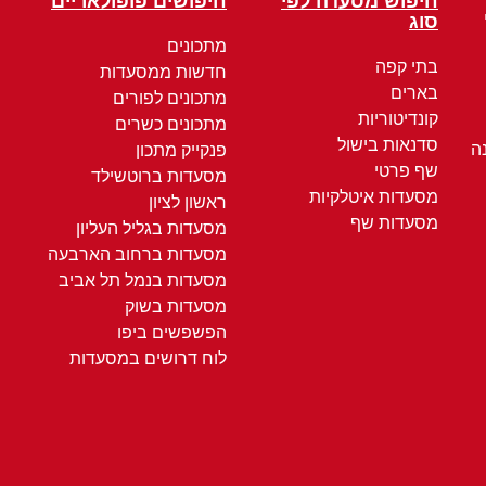
חיפוש מסעדה לפי
חיפושים פופולאריים
סוג
מתכונים
בתי קפה
חדשות ממסעדות
בארים
מתכונים לפורים
קונדיטוריות
מתכונים כשרים
סדנאות בישול
ה
פנקייק מתכון
שף פרטי
מסעדות ברוטשילד
מסעדות איטלקיות
ראשון לציון
מסעדות שף
מסעדות בגליל העליון
מסעדות ברחוב הארבעה
מסעדות בנמל תל אביב
מסעדות בשוק
הפשפשים ביפו
לוח דרושים במסעדות