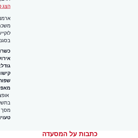
הצג ט
ארמנד
משכר.
לוקיי
בסגנו
כשרו
אירוע
גודל:
קישור
שפות
מאפיי
אופצ
בתשל
מסך
טעויו
כתבות על המסעדה