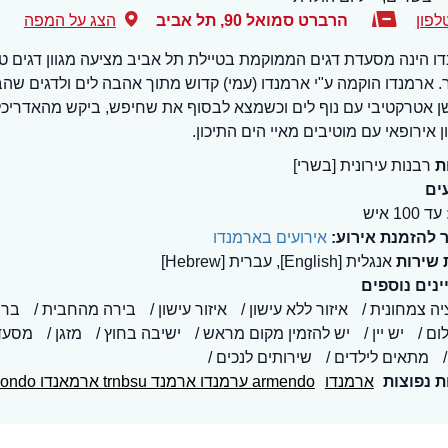
לפון
הרברט סמואל 90
,
תל אביב
הצג על המפה
ו הינה מסעדת דגים הממוקמת בטיילת תל אביב מציעה מגוון דגים טריי
 ארמנדו הוקמה ע"י ארמנדו (עמי) קדוש מתוך אהבה לים ולדגים שהב
שן אטרקטיבי עם נוף לים וכשמצא לבסוף את שחיפש, ביקש מהאדריכל
ן אירופאי עם מוטיבים מאיי הים התיכון.
ת
רבנות עירונית [בשרי]
ים
עד 100 איש
 להזמנת אירוע:
אירועים בארמנדו
 שירות
אנגלית [English], עברית [Hebrew]
נים נוספים
יה צמחונית
איזור ללא עישון
איזור עישון
בירה מהחבית
בר 
ום
יש יין
יש להזמין מקום מראש
ישיבה בחוץ
מזגן
מסעד
מתאים לילדים
שירותים לנכים
ת נפוצות
ארמנדו
armendo ערמנדו ארמנד trnbsu ארמאנדו armondo