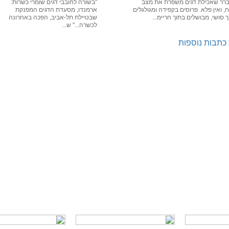
רר שאכילת דגים משפרת את מצב
"בשורה לחובבי דגים שומרי כשרות:
, ואין פלא. פרוסים בקפידה ומגולגלים
ארמנדו, מסעדת הדגים המפנקת
 סושי, מבושלים בתוך חריימ...
שבטיילת תל-אביב, הפכה באחרונה
לכשרה..." ש...
כתבות נוספות