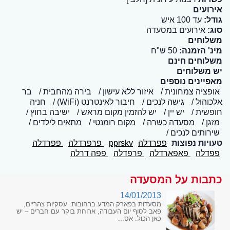
אירועים
גודל:
עד 100 איש
סוג:
אירועים במסעדה
משלוחים
מינ' הזמנה:
50 ש"ח
משלוחים חינם
יש משלוחים
מאפיינים נוספים
אופציה צמחונית
איזור ללא עישון
בירה מהחבית
בר
אלכוהול
גישה לנכים
חיבור לאינטרנט (WiFi)
חניה
חופשית
יש יין
יש להזמין מקום מראש
ישיבה בחוץ
מזגן
מסעדה כשרה
מקום רומנטי
מתאים לילדים
שירותים לנכים
טעויות נפוצות
פפרדלה
pprskv
פרפרדלה
פפרדלה
פפדלה
פאפארדלה
פרפדלה
פפה דרלה
כתבות על המסעדה
14/01/2013
מסעדות בפארק המדע ברחובות: עסקיות צהריים,
פאב לסוף יום העבודה, ארוחת בוקר עם חברים – יש
כאן הכול. אס...