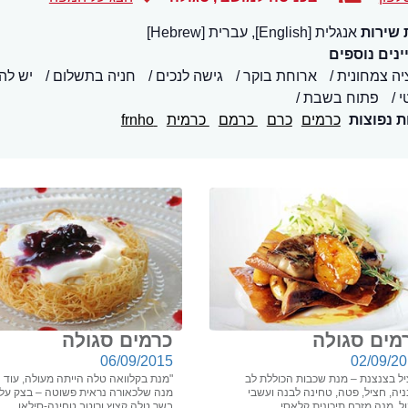
 שירות
אנגלית [English], עברית [Hebrew]
נים נוספים
יה צמחונית
ארוחת בוקר
גישה לנכים
חניה בתשלום
יש לה
י
פתוח בשבת
ת נפוצות
כרמים
כרם
כרמם
כרמית
frnho
מים סגולה
כרמים סגולה
06/09/2015
02/09/2
יל בצנצנת – מנת שכבות הכוללת לב
"מנת בקלוואה טלה הייתה מעולה, עוד
יה, חציל, פטה, טחינה לבנה ועשבי
מנה שלכאורה נראית פשוטה – בצק עלי
ל, מנה מזרח תיכונית קלאסי...
בשר טלה קצוץ ורוטב טחינה-סילאן...