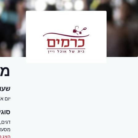
מס
שעו
יום א' - שב
סוגי
דגים,
מסעדו
הצג ט