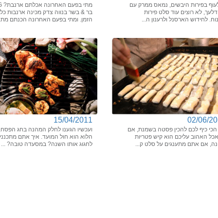
לעוף בפירות היבשים, נמאס ממרק עם
מתי בפע
דלעך, לא רוצים עוד סלט פירות
בר & בשר בנווה צדק מכינה ארנבות כל
וח. לחידוש הארסנל ולרענון ה...
הזמן. ומתי בפעם האחרונה הכנתם מת..
15/04/2011
02/06/2
הכי כיף לכם להכין פסטה בשמנת, אם
ועכשיו הגענו לחלק המהנה בחג הפסח,
כל האהוב עליכם הוא קיש פטריות
הלוא הוא חול המועד. איך אתם מתכנני
נה, אם אתם מתענגים על סלט ק...
לחגוג אותו השנה? במסעדה טובה? ...