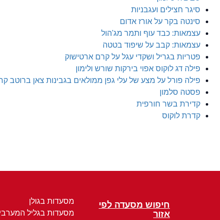
סיגר חצילים ועגבניות
סינטה בקר על אורז אדום
עצמאות: כבד עוף ותמר מג'הול
עצמאות: קבב על שיפוד בטטה
פטריות בגריל ושקדי עגל על קרם ארטישוק
פילה דג לוקוס אפוי בירקות שורש ולימון
פילה פורל על מצע של עלי גפן ממולאים בגבינות צאן ברוטב קר
פסטה סלמון
קדירת בשר חורפית
קדרת לוקוס
מסעדות בגולן
חיפוש מסעדה לפי
מסעדות בגליל המערבי
אזור