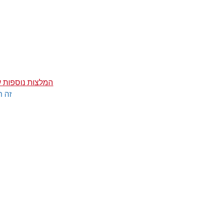
המלצות נוספות ע
זה ה