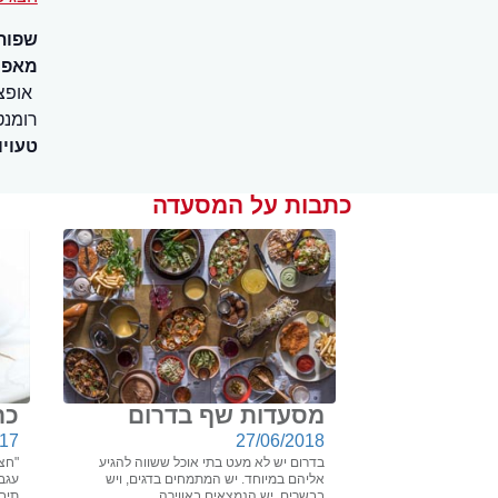
שפות
מאפיי
אופצ
רומנט
טעויו
כתבות על המסעדה
מסעדות שף בדרום
כר
017
27/06/2018
בדרום יש לא מעט בתי אוכל ששווה להגיע
"חצ
אליהם במיוחד. יש המתמחים בדגים, ויש
עגבנ
בבשרים, יש הנמצאים באווירה ...
תיבו