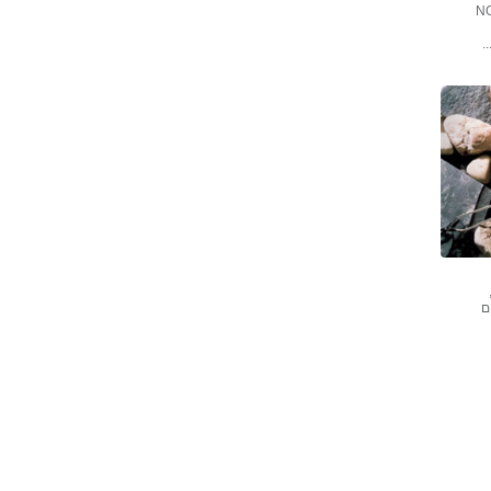
ם האחרונה אכלתם ארנבת? NG
.
ם