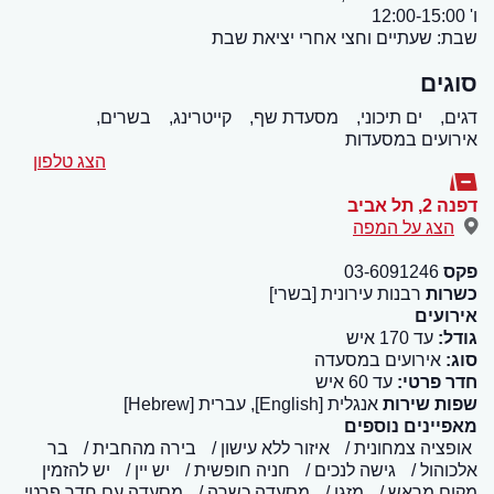
ו' 12:00-15:00
שבת: שעתיים וחצי אחרי יציאת שבת
סוגים
דגים,
ים תיכוני,
מסעדת שף,
קייטרינג,
בשרים,
אירועים במסעדות
הצג טלפון
דפנה 2
,
תל אביב
הצג על המפה
פקס
03-6091246
כשרות
רבנות עירונית [בשרי]
אירועים
גודל:
עד 170 איש
סוג:
אירועים במסעדה
חדר פרטי:
עד 60 איש
שפות שירות
אנגלית [English], עברית [Hebrew]
מאפיינים נוספים
אופציה צמחונית
איזור ללא עישון
בירה מהחבית
בר
אלכוהול
גישה לנכים
חניה חופשית
יש יין
יש להזמין
מקום מראש
מזגן
מסעדה כשרה
מסעדה עם חדר פרטי