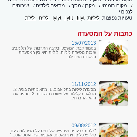
מקום רומנטי
מקרן / מסך
מתאים לילדים
שירותים
לנכים
טעויות נפוצות
ליליות
lilyt
lylit
lylyt
ללית
לילת
כתבות על המסעדה
15/07/2013
בסמוך לבתי המשפט ובליבה התרבותי של תל אביב
שוכנת מסעדת ליליות. ליליות היא בין המסעדות
הכשרות המובילו...
11/11/2012
מסעדת ליליות בתל אביב: 1. מהאיכותיות בעיר. 2.
מדלגת בקלילות על משוכת הכשרות. 3. מניפה את
הדגל החברתי...
09/08/2012
"צלחת צבעונית ויפהפייה של דניס על מצע לזניה עם
קולי פלפלים, זיתי טאסוס, עגבניות שרי ואספרגוס..."