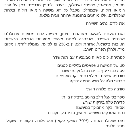
מקומי, אסיאתי, צרפתי ואיטלקי, ובערב ולנטיין מכריזים כאן על ערב
רומיאו ויוליה, שבמהלכו מקבל כל זוג משקה רומיאו ויוליה וצלחת
שוקולדים, אלו מותנים בהזמנת ארוחה זוגית מלאה.
ארנולד'ס, נתיב השיירה
ואם נסעתם לחגיגה מאוהבת בצפון, מציעה לכם מסעדת ארנולד'ס
שבנתיב השיירה, שנבחרה לאחת מעשר מסעדות הגורמה הכשרות
הטובות בישראל, ארוחת ולנטיין ב-238 ₪ לסועד. מומלץ להזמין מקום
מיד, ולהלן תפריט הערב:
לפתיחה, כוס קאווה מבעבעת עם תות שדה
סט של חמישה טאפאסים גליליים קטנים
פטה כבדי עוף בריבת בצל וקונפי שום
טורטיה אישית במילוי נתחי בקר מוקפצים
קבבוני טלה על מצע טחינה ירוקה
סורבה פסיפלורה חושני
ספריבס עגל חלב ברוטב ברביקיו בייתי
קדירת טלה בירקות שורש
אסאדו בקר מהבוקר במעשנה
נתח אנטרקוט משוייש ומיושן, בציר בקר וקברנה
מוס שוקולד מפתה (70% מוצקי קקאו) ופסיפלורה בקונכיית שוקולד
מריר חלומי