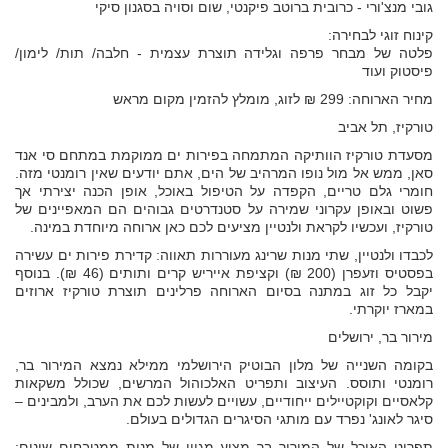
גובי מנצ'ורי - כרובית ברוטב פיקנטי, שום וסויה בסגנון סיקי
קינוח זוגי לבחירה:
פלטה של מבחר פרפה וגלידה תוצרת עצמית - חלבה/ תות/ לימון/
פיסטוק ועוד
מחיר הארוחה: 299 ₪ לזוג, מומלץ להזמין מקום מראש
טורקיז, תל אביב
מסעדת טורקיז הוותיקה המתמחה בפירות ים ממוקמת במתחם סי אנד
סאן, ממש אל מול נופו המרהיב של הים, אתם יודעים שאין רומנטי מזה.
חומרי גלם טריים, הקפדה על הטיפול באוכל, אופן הכנה יצירתי אך
פשוט ובאופן עקרוני שמירה על סטנדרטים גבוהים הם המאפיינים של
טורקיז, ועכשיו לקראת ולנטיין מציעים לכם כאן ארוחה מיוחדת במינה.
לכבדו ולנטיין, שתי מנות שרינג מעוררות תאווה: קדירת פירות ים עשירה
בפסטיס וזעפרן (200 ₪) וקציפת אייריש קרים ותותים (46 ₪). בנוסף
יקבל כל זוג במתנה בסיום הארוחה פרלינים תוצרת טורקיז ארוזים
במארז יוקרתי.
מירור בר, ירושלים
בקומה השנייה של מלון הבוטיק הירושלמי ממילא נמצא המירור בר,
רומנטי ותוסס. העיצוב ותפריט האלכוהול המרשים, שכולל משקאות
קלאסיים וקוקטיילים ייחודיים, עשויים לעשות לכם את הערב, ולמבינים –
סיגר לאונג' נפרד עם מותגי הסיגרים הגדולים בעולם.
תפריט האוכל של המירור בר מציע מגוון של מנות ממטבחים שונים: