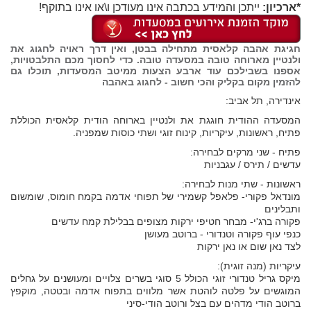
*ארכיון:
ייתכן והמידע בכתבה אינו מעודכן ו\או אינו בתוקף!
חגיגת אהבה קלאסית מתחילה בבטן, ואין דרך ראויה לחגוג את
ולנטיין מארוחה טובה במסעדה טובה. כדי לחסוך מכם התלבטויות,
אספנו בשבילכם עוד ארבע הצעות ממיטב המסעדות, תוכלו גם
להזמין מקום בקליק והכי חשוב - לחגוג באהבה
אינדירה, תל אביב:
המסעדה ההודית חוגגת את ולנטיין בארוחה הודית קלאסית הכוללת
פתיח, ראשונות, עיקריות, קינוח זוגי ושתי כוסות שמפניה.
פתיח - שני מרקים לבחירה:
עדשים / תירס / עגבניות
ראשונות - שתי מנות לבחירה:
מונדאל פקורי- פלאפל קשמירי של תפוחי אדמה בקמח חומוס, שומשום
ותבלינים
פקורה ברג'י- מבחר חטיפי ירקות מצופים בבלילת קמח עדשים
כנפי עוף פקורה וטנדורי - ברוטב מעושן
לצד נאן שום או נאן ירקות
עיקריות (מנה זוגית):
מיקס גריל טנדורי זוגי הכולל 5 סוגי בשרים צלויים ומעושנים על גחלים
המוגשים על פלטה לוהטת אשר מלווים בתפוח אדמה ובטטה, מוקפץ
ברוטב הודי מדהים עם בצל ורוטב הודי-סיני