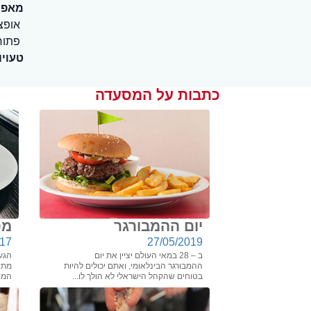
מאפיי
אופצ
פתוח
טעויו
כתבות על המסעדה
יום ההמבורגר
מס
017
27/05/2019
ב – 28 במאי העולם יציין את יום
הגעת
ההמבורגר הבינלאומי, ואתם יכולים להיות
מתוי
בטוחים שהקהל הישראלי לא הולך לו...
המיו