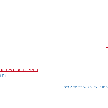
המלצות נוספות על מוזס
זה ה
חוב שד' רוטשילד תל אביב