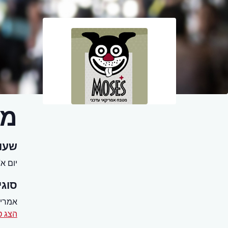
מס
שעו
יום א' - שב
סוגי
אמריק
הצג ט