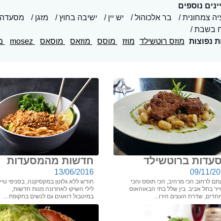
נים נוספים
יה צמחונית
בר אלכוהול
יש יין
ישיבה בחוץ
מזגן
מסעדה 
 בשבת
ת נפוצות
מוזס רוטשילד
מוזז
מוסס
מוזאס
מוסאס
mosez
מו
עדות ברוטשילד
חדשות מהמסעדות
13/06/2016
09/11/2
ם לרחוב הכי מרהיב, הכי תוסס והכי
חודש ללא גלוטן במקסיקנה, בסניפי טיי
יר בתל אביב. בין שלל בתי הבאוהאוס
לילי השיקו לאחרונה מנות חדשות,
חדים, שדרת העצים הירו...
במיטבול דואגים גם לנשים בתקופת ...