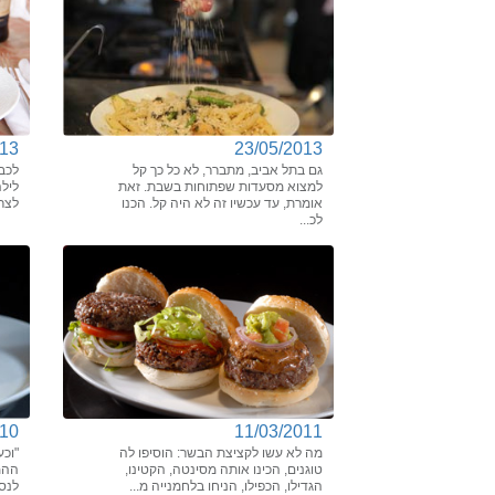
013
23/05/2013
גם בתל אביב, מתברר, לא כל כך קל
לכב
למצוא מסעדות שפתוחות בשבת. זאת
ליל
אומרת, עד עכשיו זה לא היה קל. הכנו
לצרי
לכ...
010
11/03/2011
מה לא עשו לקציצת הבשר: הוסיפו לה
"וכע
טוגנים, הכינו אותה מסינטה, הקטינו,
ההמב
הגדילו, הכפילו, הניחו בלחמנייה מ...
לנס