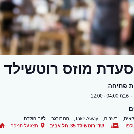
עדת מוזס רוטשילד
ת פתיחה
ת 04:00 - 12:00
ם
אית,
בשרים,
Take Away,
המבורגר,
ליום הולדת
לפון
שד' רוטשילד 35
,
תל אביב
הצג על המפה