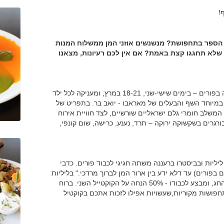
!
 הספר בתחפושת? מנשנשים אוזני המן ממשלוח המנות
 תחגגו קצת באמת? אם אין לכם רעיונות, מצאנו
מסעדת מאראבו חוגגת יחד עם המשפחות שיגיעו לארוחה בפורים – בימים שישי-שני, 18-21 במרץ, ומעניקה לכל ילד
במיוחד השף והבעלים של מאראבו - יואב בר. בתפריט של
המשלב חומרי גלם ישראליים שורשיים, לצד חוויית אירוח
גרים בשקשוקה ירוקה – תרד, נענע, כרישה, שום קונפי,
2 במרץ, ייערך במסעדת ליליות ובביסטרו ברעננה משתה חגיגי לכבוד פורים. כדבי
בפורים) עד דלא ידע בין ארור המן לברוך מרדכי." בליליות
מקיימים את המצווה כהלכתה ועורכים לכם משתה ברוח החג, ומבצע לכבודו - 50% הנחה על הקוקטייל השני. ברוח
פושות מקוריות,שעשויות אפילו לזכות אתכם בקוקטיל