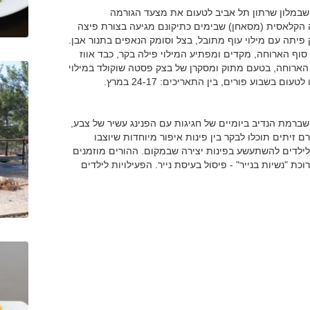
שבמלון שרתון תל אביב לטעום את מצעד הגורמה
הקלאסית (מסאחן) שבימים כתיקונם מגיעה בצורת פיצה
 פיתה עם מילוי עוף מתובל, בצל וסומק הנאפים בתנור אבן.
וף הארוחה, מקדים ומפתיע המילוי פילה בקר, כבד אווז
ף הארוחה, בטעם מתוק ומסקרן של בצק פסטה שוקולד במילוי
שבוע פורים, בין התאריכים: 24-17 במרץ.
רמת הנדיב ביומיים של חגיגות עם הפנינג עשיר של צבע,
20 במרץ. בפסטיבל של כרם זיתים תוכלו לבקר בין פינות איפור מיוחדות שיוצבו
לדים להשתעשע בפינות יצירה שבמקום. ההורים מוזמנים
ת "נשיות בנייר" - פיסול בעיסת נייר. הפעילויות לילדים