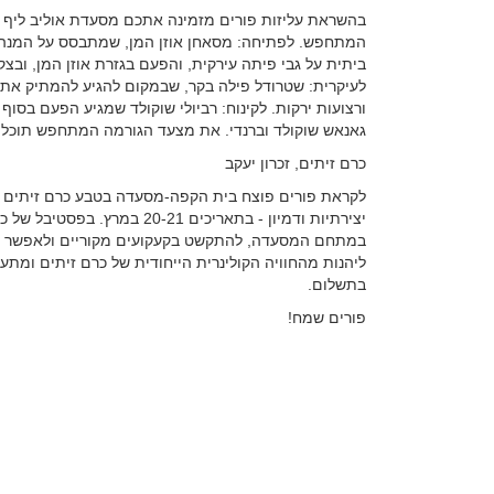
בהשראת עליזות פורים מזמינה אתכם מסעדת אוליב ליף 
המתחפש. לפתיחה: מסאחן אוזן המן, שמתבסס על המנה 
ביתית על גבי פיתה עירקית, והפעם בגזרת אוזן המן, ובצק
לעיקרית: שטרודל פילה בקר, שבמקום להגיע להמתיק את ס
ורצועות ירקות. לקינוח: רביולי שוקולד שמגיע הפעם בסו
גאנאש שוקולד וברנדי. את מצעד הגורמה המתחפש תוכלו לטעום ב
כרם זיתים, זכרון יעקב
לקראת פורים פוצח בית הקפה-מסעדה בטבע כרם זיתים שב
יצירתיות ודמיון - בתאריכים -21
במתחם המסעדה, להתקשט בקעקועים מקוריים ולאפשר לי
ליהנות מהחוויה הקולינרית הייחודית של כרם זיתים ומתערוכ
בתשלום.
פורים שמח!