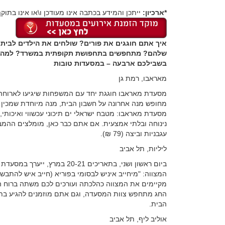
*ארכיון:
ייתכן והמידע בכתבה אינו מעודכן ו\או אינו בתוקף
איך אתם חוגגים את פורים? שולחים את הילדים לבית
שלהם? מתחפשים בתחפושת תקופתית במשרד? למה שלא
בשבילכם ארבעה – במסעדות טובות
מאראבו, רמת גן
מחופש מנה אחרונה על חשבון הבית, מנה מיוחדת שמכין 
מסעדת מאראבו: מטבח ישראלי ים תיכוני עכשווי ואיכותי, 
נינוחה ובלתי אמצעית. אם אתם כבר כאן, מומלצים ההמבור
עגבניות וביצה (79 ₪).
ליליות, תל אביב
ביום ראשון ושני, בתאריכים 0-21
המצווה: "מיחייב איניש לבסומי בפוריא (חייב איש להתבשם 
החג מתחפש צוות המסעדה, וגם אתם מוזמנים להגיע בתח
הבית.
אוליב ליף, תל אביב