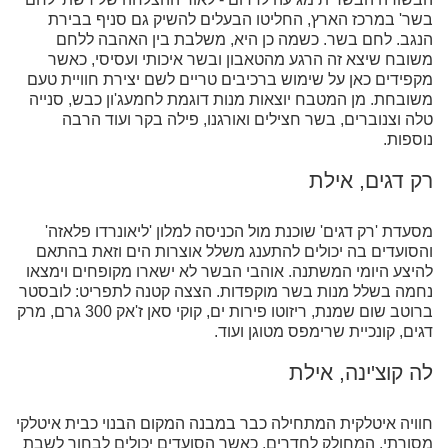
בשר' במרכז הארץ, החליטו הבעלים להשיק גם סניף בבירת
הנגב. לחם בשר. כשמה כן היא, משלבת בין האהבה ללחם
משובח שיצא זה הרגע מהטאבון ובשר איכותי ועסיסי, כאשר
מקפידים כאן על שימוש ברכיבים טריים לשם יצירת חוויית טעם
משובחת. מן המטבח יוצאות מנות דוגמת לחמעג'ון כבש, סנייה
טלה וצנוברים, בשר חצילים ואורגנו, פילה בקר ועוד הרבה
נוספות.
רק דגים, אילת
מסעדת 'רק דגים' שוכנת מול הכניסה למלון 'ליאונרדו פלאזה'
והסועדים בה יכולים להתענג משלל אוצרות הים וזאת בהתאם
להיצע היומי המשתנה. אוהבי הבשר לא ישארו מקופחים וימצאו
נחמה בשלל מנות בשר מוקפדות. הצצה קטנה לתפריט: לובסטר
ברוטב שום שמנת, ריזוטו פירות ים, קוקי סאן ז'אק 300 גרם, מרק
דגים, קונכיית שרימפס מטוגן ועוד.
לה קוצ'ינה, אילת
חוויה איטלקית המתחילה כבר במבנה המקום הבנוי כבית איטלקי
מסורתי, המחולק לחדרים, כאשר הסועדים יכולים לבחור לשבת