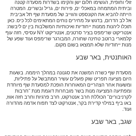
זולי וחופית, הגשימו חלום ישן והקימו בשדרות מסעדה קטנה
וביתית המתמחה במאכלי ים, פירות ים, גריל ובשרים. המטרה
הייתה להביא את הקונספט והווייב של מסעדת שף תל אביבית
אל לב הדרום, בדגש על מחירים נוחים המתאימים לכל כיס. כאן
תוכלו ליהנות ממנות ייחודיות ואיכותיות המשלבות בין ים ליבשה:
אנטריקוט שרימפס בציר סרטנים, אנטריקוט NY עסיסי, חזה עוף
קלמארי ברוטב טחינה שחורה, המבורגר שרימפס ועוד שפע של
מנות ייחודיות שלא תמצאו בשום מקום.
האותנטית, באר שבע
מסעדת שף כשרה המשנה את סגנונה במהלך היממה. בשעות
היום מציעה תפריט שוק פועלים עשיר המתבשל על פתיליות,
ומשעות אחר הצהריים המאוחרות הופכת למסעדת שף מיוחדת
ומפתיעה המציעה מנות בשר מובחרות דוגמת מנת "חרבות
לקרניבורים" הכוללת חרב אנטרקוט, חרב פרגיות וחרב חזה אווז,
באו ביף במילוי קדירת בקר, אנטרקוט לצד תפוח אדמה מהדורה
ועוד.
שגב, באר שבע