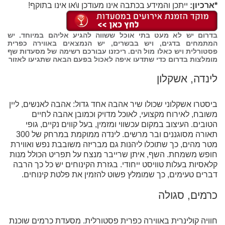
*ארכיון:
ייתכן והמידע בכתבה אינו מעודכן ו\או אינו בתוקף!
בדרום יש לא מעט בתי אוכל ששווה להגיע אליהם במיוחד. יש
המתמחים בדגים, ויש בבשרים, יש הנמצאים באווירה כפרית
פסטורלית ויש כאלו מול הים. ריכזנו עבורכם רשימה של מסעדות שף
מומלצות בדרום כדי שתדעו איפה לאכול בפעם הבאה שתגיעו לאזור
לינדה, אשקלון
ביסטרו אשקלוני שכולו שיר אהבה אחד גדול: אהבה לאנשים, ליין
משובח, לאירוח מקצועי, לאוכל מדויק וכמובן אהבה לחיים
הטובים. העיצוב במקום עכשווי ומזמין, בעל קווים נקיים, גופי
תאורה מסוגננים ובר מרשים. לינדה ממוקמת במרחק של 300
מטר מהים, כך שתוכלו ליהנות גם מבריזה משובבת נפש ואווירת
חופש משמחת. השף, איתן שרייבר מנצח על תפריט הכולל מנות
קלאסיות בעלות טוויסט ייחודי. בגזרת הקינוחים יש כל כך הרבה
דברים טעימים, כך שמומלץ פשוט להזמין את פלטת קינוחים.
כרמים, סגולה
חוויה קולינרית באווירה כפרית פסטורלית. מסעדת כרמים שוכנת