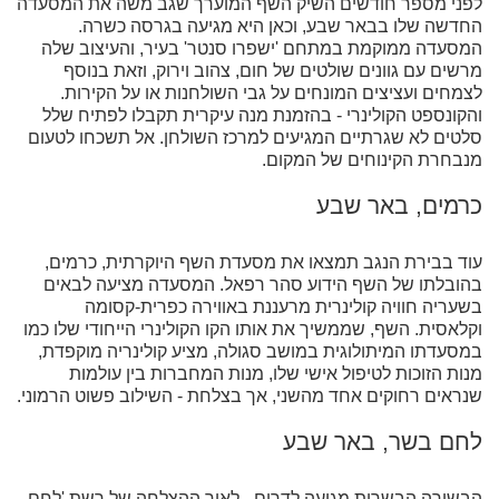
לפני מספר חודשים השיק השף המוערך שגב משה את המסעדה
החדשה שלו בבאר שבע, וכאן היא מגיעה בגרסה כשרה.
המסעדה ממוקמת במתחם 'ישפרו סנטר' בעיר, והעיצוב שלה
מרשים עם גוונים שולטים של חום, צהוב וירוק, וזאת בנוסף
לצמחים ועציצים המונחים על גבי השולחנות או על הקירות.
והקונספט הקולינרי - בהזמנת מנה עיקרית תקבלו לפתיח שלל
סלטים לא שגרתיים המגיעים למרכז השולחן. אל תשכחו לטעום
מנבחרת הקינוחים של המקום.
כרמים, באר שבע
עוד בבירת הנגב תמצאו את מסעדת השף היוקרתית, כרמים,
בהובלתו של השף הידוע סהר רפאל. המסעדה מציעה לבאים
בשעריה חוויה קולינרית מרעננת באווירה כפרית-קסומה
וקלאסית. השף, שממשיך את אותו הקו הקולינרי הייחודי שלו כמו
במסעדתו המיתולוגית במושב סגולה, מציע קולינריה מוקפדת,
מנות הזוכות לטיפול אישי שלו, מנות המחברות בין עולמות
שנראים רחוקים אחד מהשני, אך בצלחת - השילוב פשוט הרמוני.
לחם בשר, באר שבע
הבשורה הבשרית מגיעה לדרום - לאור ההצלחה של רשת 'לחם