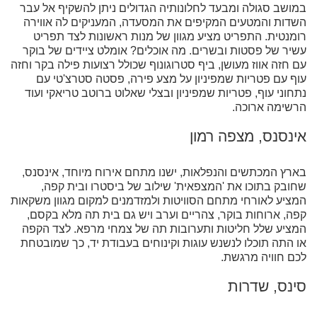
במושב סגולה ומבעד לחלונותיה הגדולים ניתן להשקיף אל עבר
השדות והמטעים המקיפים את המסעדה, המעניקים לה אווירה
רומנטית. התפריט מציע מגוון של מנות ראשונות לצד תפריט
עשיר של פסטות ובשרים. מה אוכלים? אומלט ציידים של בוקר
עם חזה אווז מעושן, ביף סטרוגונוף שכולל רצועות פילה בקר וחזה
עוף עם פטריות שמפיניון על מצע פירה, פסטה סטרצ'טי עם
נתחוני עוף, פטריות שמפיניון ובצלי שאלוט ברוטב טריאקי ועוד
הרשימה ארוכה.
אינסנס, מצפה רמון
בארץ המכתשים והנפלאות, ישנו מתחם אירוח מיוחד, אינסנס,
שחובק בתוכו את 'המצפאית' שילוב של ביסטרו ובית קפה,
המציע לאורחי מתחם הסוויטות ולמזדמנים למקום מגוון משקאות
קפה, ארוחות בוקר, צהריים וערב ויש גם בית תה מלא בקסם,
המציע שלל חליטות ותערובות תה של צמחי מרפא. לצד הקפה
או התה תוכלו לנשנש עוגות וקינוחים בעבודת יד, כך שמובטחת
לכם חוויה מרגשת.
סינס, שדרות