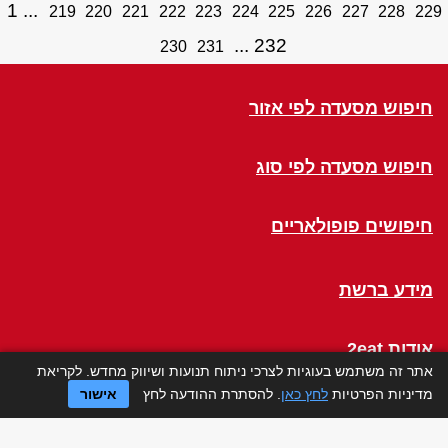
1
219
220
221
222
223
224
225
226
227
228
229
232
230
231
חיפוש מסעדה לפי אזור
חיפוש מסעדה לפי סוג
חיפושים פופולאריים
מידע ברשת
אודות 2eat
אתר זה משתמש בעוגיות לצרכי ניתוח תנועות ושיווק מחדש. לקריאת
מדיניות הפרטיות
לחץ כאן
. להסתרת ההודעה לחץ
אישור
Click a Table