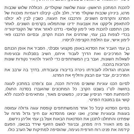
להכנת המתכון הראשון- עוגת שלושה שוקולדים, הכוללת שלוש שכבות
מרנג, ביניהן שכבות שוקולד מריר, חלב ולבן- קיבלנו דוגמיות מוכנות של
המרנג והקרמים השונים, והרכבנו את העוגה, כשבין לבין לא יכולנו
להתאפק וליקקנו את אצבעות ידינו שהתמלאו בקרמים השונים. לאחר
מכן התפננו להכנת פאי לימון קלאסי- נדדנו לאזור אחר של הקונדיטוריה
בכדי לצפות בבן עמי, שהדגים את הכנת הקרם, ובסיום הרכבנו פאי
לימון אישי, עם הזלפת הקציפה לכיסויו.
בן עמי העביר את הסדנא באופן מקצועי וסבלני, הסביר את אופן הכנתם
של המרכיבים ואת הדרך לעבוד איתם, השיב בסבלנות ובנעימות
לשאלות השונות, ועבר בין המשתתפים כדי להעיר ולהאיר נקודות שונות
הכרוכות בהכנה.
אהבתו הגדולה לעבודתו ניכרה בדיבורו ובעבודתו, בדרך בה ערבב את
המרכיבים, עבד עם הבצק והזליף את המרנג.
לסיום הכנו עוגיות שושנים מהירות הכנה, וגם צ'ופרנו במתכון לעוגה
בחושה לט''ו בשבט הקרב. כל המתכונים שהועברו בסדנה התגלו,
להפתעת חסרי הניסיון שבינינו, כפשוטים מאוד, ומתאימים להכנה ללא
קושי גם במטבח הפרטי.
בסיום הסדנא קיבל כל אחד מהמשתתפים קופסת עוגה גדולה עמוסה
בעוגות ובעוגיות שהכין, ואנו יצאנו מהסדנא עם חיוך גדול מרוח על
שפתינו והתחלנו לתכנן את הסדנאות הבאות אצל בן עמי אליהן נירשם.
גם מזג האוויר היה מפרגן, ובניגוד לגשם הזועף שירד בבואנו, הפעם
קידמה את פנינו רוח חורפית נעימה, שהוסיפה למתיקות של הערב כולו.