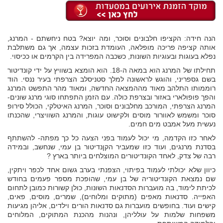
הנה חידה: הקציפו חלבונים וסוכר, ומה יוצא? בטח ניחשתם - המרנג,
אותה קציפה פריכה מופלאה, העומדת בזכות עצמה, אך גם משתלבת
נפלא בעוגות ובעוגיות השונות, כשכבה המפרידה בין הקרמים או ככיסוי.
תחילתו של המרנג הוא במאה ה-18. הוא הומצא בשוויץ על ידי קונדיטור
בשם גספריני, והוגש לראשונה למלך סטניסלב הצרפתי בעיר ננסי. הוד
רוממותו התלהב מאוד מההמצאה החדשה, ומאוד מהר התפשט המרנג
והפך פופולארי באזור ובצרפת כולה. עם הזמן התפתחו סוגי מרנג שונים-
המרנג הצרפתי, המורכב מחלבונים וסוכר, המרנג האיטלקי, הכולל סירופ
סוכר ומשמש לאוורור מוסים ולקישוט עוגות, והמרנג השוויצרי, שהכנתו
נעשית מעל אמבט מים חמים.
לאחר כזו הקדמה, מי יכול לעמוד בפני הצעה כל כך מפתה- להשתתף
בסדנת מרנגים, ועוד כזו שמעביר הקןנדיטור בן עמי, שנחשב, ובמידה
רבה של צדק, לאחד הקונדיטורים המוצלחים ביותר בארץ ?
כיוון שלא יכולתי לעמוד בפיתוי, הצפנתי בערב גשום אחד לכפר ויתקין,
שם נמצאת הקונדיטוריה של בן עמי, שהופכת מספר פעמים בחודש
לכיתת לימוד, בה מועברות הסדנאות השונות, כולן קשורות כמובן לתחום
האפייה. סדנאות מאפים (מתוקים ומלוחים), שמרים, מוסים, פאים,
קישים ועוד. בחופשים מועברות גם סדנאות הורים וילדים, אליהן מגיעות
משפחות שלמות על עולליהן, ונהנות מהכנת המתוקים, המלוחים