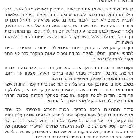
והלמידה המשותפת.
בן עמי שמעביר בעצמו את הסדנאות, התעניין באפייה מגיל צעיר, וכבר
מילדותו המוקדמת נצמד לסבתו שהצטיינה במאפים ובעוגות נפלאות.
לדבריו מעולם לא תכנן לעבוד בתחום, אלא שנראה כי הגורל תכנן לו
אחרת... הוא הכיר את אשתו שהביאה עמה רקע של אפייה צרפתית,
ולאחר שאפה לבתו מספר עוגות לרגל יום ההולדת, קצר מחמאות רבות
וכך החל שמו להתגלגל, כשבמקביל החלו להגיע פניות והזמנות לעוגות
מעשה ידו.
תוך פרק זמן של שנה הפך ביתם הפרטי לקונדיטוריה, הספריות הפכו
למדפי אחסון, הסלון לפינת עבודה ומרוב עוגות במקרר כבר לא נותר
מקום לאוכל לבני הבית.
הקונדיטוריה נבנתה במהלך שנים ספורות, ותוך זמן קצר גדלה וצברה
תאוצה, נתקבלו הזמנות מבתי קפה ברחבי הארץ, מצפון עד דרום,
מחברות ומוסדות שונים, מאנשים פרטיים ועוד.
בשלב מסוים פתח בן עמי בהרצליה פיתוח את בית הקפה והחנות אשר
מוכרת את מיטב תוצרתו- עוגות, עוגיות, מאפים, קישים ועוד, שלחלקם
התוודענו הודות לפינת הקפה שהוצבה במהלך הסדנה בפינת החדר
ומהם לא יכולנו להפסיק לנשנש לאורך כל הסדנא.
סדנת המרנגים החלה בבסיס- הכנת המרנג הצרפתי. כל אחד
מהמשתתפים קיבל מגש ומזלף המכיל מרנג בצבעים שונים (לבן וחום
עם קקאו), ויצר על המגש כל שעלה על רוחו, החל מעוגיות מרנג ועד
לציורים וקשקושים שונים. לרגע הרגשתי שחזרנו לשיעורי האומנות של
בית הספר היסודי, וללא פיקוח הדוק של מורה מעצבנת, שהעירה לי על
כישורי האומנותיים המוטלים בספק, הפעם זה היה כיף...