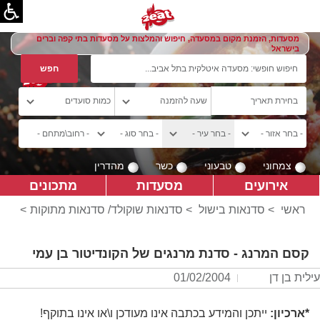
מסעדות, הזמנת מקום במסעדה, חיפוש והמלצות על מסעדות בתי קפה וברים
בישראל
צמחוני
טבעוני
כשר
מהדרין
אירועים
מסעדות
מתכונים
ראשי
>
סדנאות בישול
>
סדנאות שוקולד/ סדנאות מתוקות
>
קסם המרנג - סדנת מרנגים של הקונדיטור בן עמי
עילית בן דן
01/02/2004
*ארכיון:
ייתכן והמידע בכתבה אינו מעודכן ו\או אינו בתוקף!