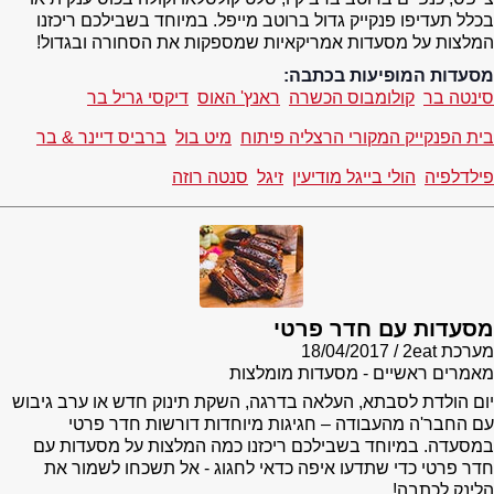
בכלל תעדיפו פנקייק גדול ברוטב מייפל. במיוחד בשבילכם ריכזנו
המלצות על מסעדות אמריקאיות שמספקות את הסחורה ובגדול!
מסעדות המופיעות בכתבה:
סינטה בר
קולומבוס הכשרה
ראנץ' האוס
דיקסי גריל בר
בית הפנקייק המקורי הרצליה פיתוח
מיט בול
ברביס דיינר & בר
פילדלפיה
הולי בייגל מודיעין
זיגל
סנטה רוזה
מסעדות עם חדר פרטי
מערכת 2eat
18/04/2017
מאמרים ראשיים - מסעדות מומלצות
יום הולדת לסבתא, העלאה בדרגה, השקת תינוק חדש או ערב גיבוש
עם החבר'ה מהעבודה – חגיגות מיוחדות דורשות חדר פרטי
במסעדה. במיוחד בשבילכם ריכזנו כמה המלצות על מסעדות עם
חדר פרטי כדי שתדעו איפה כדאי לחגוג - אל תשכחו לשמור את
הלינק לכתבה!