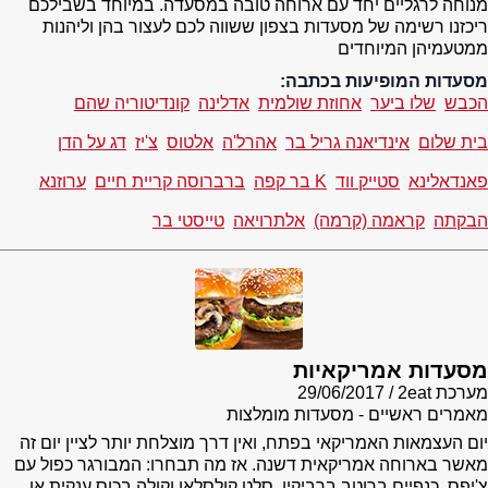
מנוחה לרגליים יחד עם ארוחה טובה במסעדה. במיוחד בשבילכם
ריכזנו רשימה של מסעדות בצפון ששווה לכם לעצור בהן וליהנות
ממטעמיהן המיוחדים
מסעדות המופיעות בכתבה:
הכבש
שלו ביער
אחוזת שולמית
אדלינה
קונדיטוריה שהם
בית שלום
אינדיאנה גריל בר
אהרל'ה
אלטוס
צ'יז
דג על הדן
פאנדאלינא
סטייק ווד
K בר קפה
ברברוסה קריית חיים
ערוזנא
הבקתה
קראמה (קרמה)
אלתרויאה
טייסטי בר
מסעדות אמריקאיות
מערכת 2eat
29/06/2017
מאמרים ראשיים - מסעדות מומלצות
יום העצמאות האמריקאי בפתח, ואין דרך מוצלחת יותר לציין יום זה
מאשר בארוחה אמריקאית דשנה. אז מה תבחרו: המבורגר כפול עם
צ'יפס, כנפיים ברוטב ברביקיו, סלט קולסלאו וקולה בכוס ענקית או