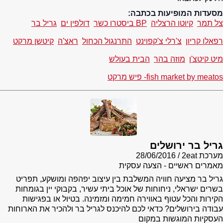
מסעדות המופיעות בכתבה:
צל תמר
קיוטו הרצליה
BP ביסטרו כשר
דולפין ים
גריל בר
רפאלו קריון
צ'רלי צ'קפוינט
התרנגול הכחול
ראצ'ה
קיטשן מרקט
מיט קיטצ'ן
מוזה בהר
הבית בעולש
fish market by meatos- פיש מרקט
גריל בר ירושלים
מערכת 2eat
28/06/2016
מאמרים ראשיים - הצעה עסקית
גריל בר מציעה חוויה המשלבת בין עיצוב יפהפה ומושקע, תפריט
בשרים ישראלי, ניחוחות של אוכל ביתי עשיר, בקבוקי יין בגומחות
הקירות והכל עטוף באווירה חמימה ומזמינה. בטיול או בפגישות
עבודה בירושלים? כדאי לכם להיכנס לגריל בר ולהכיר את הארוחות
העסקיות המוגשות במקום