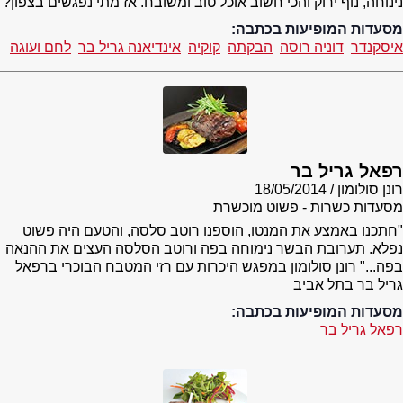
נינוחה, נוף ירוק והכי חשוב אוכל טוב ומשובח. אז מתי נפגשים בצפון?
מסעדות המופיעות בכתבה:
איסקנדר
דוניה רוסה
הבקתה
קוקיה
אינדיאנה גריל בר
לחם ועוגה
רפאל גריל בר
רונן סולומון
18/05/2014
מסעדות כשרות - פשוט מוכשרת
"חתכנו באמצע את המנטו, הוספנו רוטב סלסה, והטעם היה פשוט
נפלא. תערובת הבשר נימוחה בפה ורוטב הסלסה העצים את ההנאה
בפה..." רונן סולומון במפגש היכרות עם רזי המטבח הבוכרי ברפאל
גריל בר בתל אביב
מסעדות המופיעות בכתבה:
רפאל גריל בר