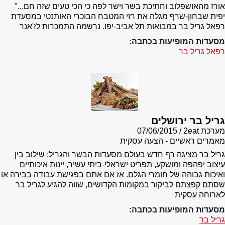
אורז מהאושפלוב וחתיכת בשר וישר לפה כי הכי טעים שזה חם..."
יפית שבחון-שרף מגלה את רזי המטבח הבוכרי האותנטי במסעדת
רפאל גריל בר במבואות תל אביב-יפו. נרשמה התמכרות לז'אנר
מסעדות המופיעות בכתבה:
רפאל גריל בר
גריל בר ירושלים
מערכת 2eat
07/06/2015
מאמרים ראשיים - הצעה עסקית
גריל בר מציגה רף חדש בעולם מסעדות הבשר והגריל: שילוב בין
עיצוב יפהפה ומושקע, תפריט ישראלי-ביתי עשיר, יינות איכותיים
ואיכות גבוהה של חומרי הגלם. אז אם אתם בפגישת עבודה בבירה או
שסתם קפצתם לביקור במקומות הקדושים, שווה להגיע לגריל בר
לארוחה עסקית
מסעדות המופיעות בכתבה:
גריל בר