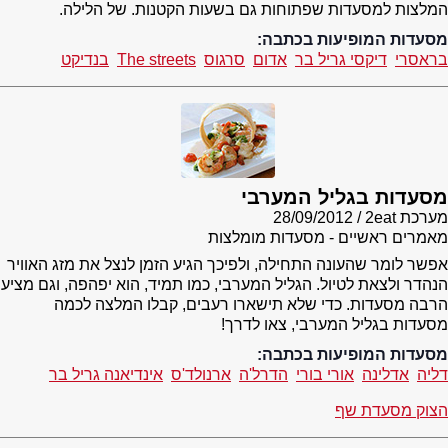
המלצות למסעדות שפתוחות גם בשעות הקטנות. של הלילה.
מסעדות המופיעות בכתבה:
בראסרי
דיקסי גריל בר
אדום
סרגוס
The streets
בנדיקט
מסעדות בגליל המערבי
מערכת 2eat
28/09/2012
מאמרים ראשיים - מסעדות מומלצות
אפשר לומר שהעונה התחילה, ולפיכך הגיע הזמן לנצל את מזג האוויר
הנהדר ולצאת לטיול. הגליל המערבי, כמו תמיד, הוא יפהפה, וגם מציע
הרבה מסעדות. כדי שלא תישארו רעבים, קבלו המלצה לכמה
מסעדות בגליל המערבי, צאו לדרך!
מסעדות המופיעות בכתבה:
דליה
אדלינה
אורי בורי
הדרל'ה
ארנולד'ס
אינדיאנה גריל בר
הצוק מסעדת שף