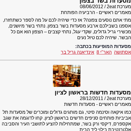
מסעדות בשר בצפון
מערכת 2eat
08/06/2012
מאמרים ראשיים - הרביעיה הפותחת
מתי אתם נוסעים צפונה? אז כדי שיהיה לכם על מה לספר כשתחזרו,
אספנו בשבילכם ארבע מסעדות בשר בצפון. נתחי בשר מיושנים,
מכשירי גריל גדולים, שקדי עגל, נתחי קצבים – הצפון הוא אם כל
הבשר. שיהיה לכם טיול נעים
מסעדות המופיעות בכתבה:
אסתושה
האר"י 8
אינדיאנה גריל בר
מסעדות חדשות בראשון לציון
מערכת 2eat
28/12/2011
מאמרים ראשיים - מסעדות חדשות
כמו איקאה וסינמה סיטי, גם מותגים גדולים ומוכרים של מסעדות תל
אביביות פותחים סניפים חדשים בראשון לציון. קחו לדוגמה את שגב
אקספרס, דיקסי ורק בשר, שמתחילות להציע לתושבי העיר והסביבה
אלטרנטיבת בילוי ליד הבית