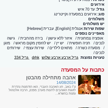
אירועים
גודל:
עד 70 איש
סוג:
אירועים במסעדה וקייטרינג
משלוחים
יש משלוחים
שפות שירות
אנגלית [English], עברית [Hebrew]
מאפיינים נוספים
אופציה צמחונית
איזור ללא עישון
בירה מהחבית
גישה
לנכים
חניה חופשית
יש יין
יש להזמין מקום מראש
מזגן
מסעדה כשרה
מתאים לילדים
שירות עצמי
שירותים
לנכים
טעויות נפוצות
גריל ארבע ארבע שלוש
drhk
גריל 334
כתבות על המסעדה
אהבה מתחילה מהבטן
14/08/2024
ט"ו באב, חג האהבה העברי, הוא הזדמנות נהדרת
לזוגות האוהבים ליהנות מערב מפנק, הרבה אלכוהול
ומנות בהשרא...