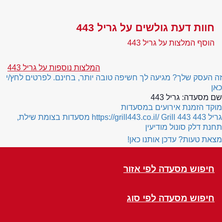
חוות דעת גולשים על גריל 443
הוסף המלצות על גריל 443
המלצות נוספות על גריל 443
זה העסק שלך? מגיעה לך חשיפה טובה יותר, בחינם. לפרטים לחץ/י
כאן
שם מסעדה:
גריל 443
מוקד הזמנת אירועים במסעדות
גריל 443
Grill 443
https://grill443.co.il/
מסעדות בצומת שילת,
תחנת דלק סונול מודיעין
מצאת טעות? עדכן אותנו כאן!
חיפוש מסעדה לפי אזור
חיפוש מסעדה לפי סוג