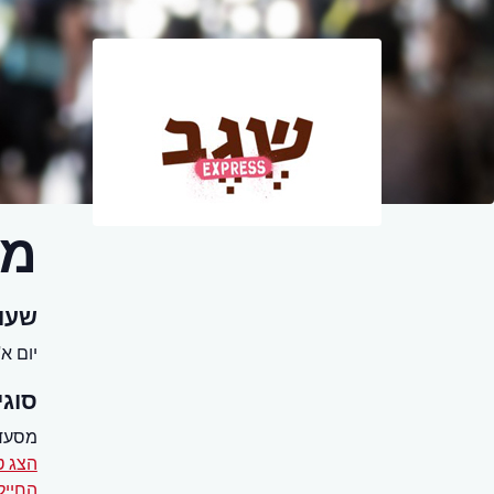
מס
שעו
יום א' - שב
סוגי
מסעד
הצג ט
החייל