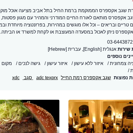
 שגב אקספרס הממוקמת ברמת החיל בתל אביב מציעה אוכל מוק
ב אקפסרס מותאם לאורח החיים המודרני והמהיר עם מגוון פסטות, פי
 טריים ובריאים – וכל אלו מוגשים במהירות, בפרזנטציה מיוחדת וב
קספרס ניתן לאכול במסעדה המעוצבת או לקחת למשרד או הביתה.
03-6443872
 שירות
אנגלית [English], עברית [Hebrew]
נים נוספים
יה צמחונית
איזור ללא עישון
איזור עישון
גישה לנכים
מקום ר
ת נפוצות
שגב אקספרס רמת החייל
adc texprx
סגב
xdc