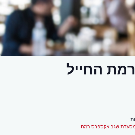
מת החייל
ת
סעדת שגב אקספרס רמת