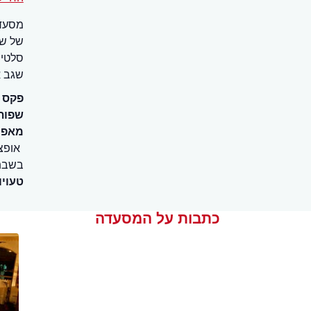
מסעדת
של שג
סלטים
שגב א
פקס
שפות
מאפיי
אופצ
בשבת
טעויו
כתבות על המסעדה