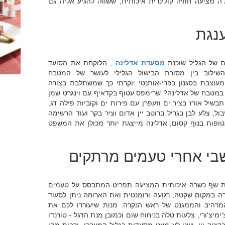
 מציעה חוויה קולינרית איכותית, ששווה להגיע אליה גם
ענגת
ם של הגליל שוכנת
מסעדת אדלינה
, הלוקחת את הסועד
שילוב בין מסורת הבישול הגלילי לעושר של המטבח
מעוצבת בסגנון כפרי-אותנטי יוקרתי כך שמשתלבת בצורה
מטבח של אדלינה? שרימפס עטוף בקדאיף עם וינגרט שמן
 תבשיל אורז בציר ים וזעפרן עם פירות ים וקוביות פילה דג,
ול, צלע לבן בגריל ברוטב יין אדום וציר בקר ועוד הרשימה
טופות בנוף קסום, אדלינה מייצגת יותר מכולן את המשפט
בי אחרי טעמים מרתקים
ת שף כשרה איכותית המציעה תפריט המתבסס על טעמים
רה במקום שקטה, רגועה ורומנטית ואת הארוחה ניתן לסעוד
רהיב והממגנט של ראש הנקרה. מנות שיעוררו לכם את
ימיצ'ורי, צלעות טלה בניחוח שום וכמובן מנת הדגל - טורנדו