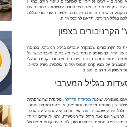
א מהמים – דגים ופירות ים שמקבלים טיפול הולם במגוון
ת עם שמן זית וזיתים, ואת בשר הסרטנים שמוגש במחבת עם
בקבוק מרשימת היינות המכובדת. מסעדת אורי בורי נכללת
כם בגליל המערבי, תדאגו להיכנס אליה.
 הקרניבורים בצפון
ת כל הקרניבורים שבמקרה עוברים בגליל המערבי. בכניסה
ם עצי הדר. כך מונפקים נתחי בשר משובחים. מעבר לבשר על
מים וניחוחות ומנות דגים ופירות ים שנבחרו בקפידה ובעלי
המוגשים על מצע קרם חומוס וטחינה גולמית, ניורק סטייק,
ס מעושן ועוד רבים וטובים.
עדות בגליל המערבי
 אגם מונפורט, שוכנת
מסעדת הדרלה
, מסעדת שף צרפתית
וב בין טעמים מרתקים וסוחפים, אווירה רומנטית וחמה,
בו ולכל הירוק שמסביב. את הארוחה כדאי להתחיל עם טרטר
, להמשיך עם מנת הדגל של המסעדה, "תאוות שרים זוגית"
על מצע פירה חמאתי ונימוח וכמובן לסיים עם קינוח מנצח של