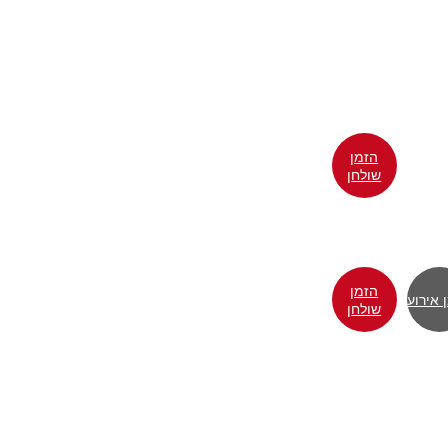
הזמן
שולחן
הזמן
 אירוע
שולחן