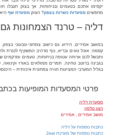
רוסיני - מגדל פטריות פורטבלו, מדלינוי פילה וכבד אווז
יקסימו אתכם בטעמים ובניחוחות, אך בצוק תגבלו חוו
מחפשים
מסעדות כשרות בצפון
? הצוק
מסעדת שף
היא 
דליה – טרנד הצמחונות גם 
במושב אמירים, הידוע גם כישוב צמחוני-טבעוני בצפון
קסמה: אוכל טעים ובריא, נוף מרהיב המשקיף לכנרת ולהר
ותבשל לכם ארוחה עטופה בניחוחות, טעמים ומרקמים שכד
בגבינה ברוטב טחינה, תמרים ממולאים באורז וקינואה, 
בגליל המערבי המציעות חוויה צמחונית איכותית – היכנסו
פרטי המסעדות המופיעות בכתב
מסעדת דליה
הצג טלפון
מושב אמירים , אמירים
כתבות נוספות על דליה
כתבות נוספות של מערכת 2eat