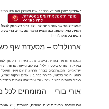
*ארכיון:
ייתכן והמידע בכתבה אינו מעודכן ו\או אינו בתוקף
אפשר לומר שהעונה התחילה, ולפיכך הגיע הזמן לנצל א
תמיד, הוא יפהפה, וגם מציע הרבה מסעדות. כדי שלא
המערבי, צאו לדרך!
ארנולד'ס – מסעדת שף כש
מסעדת גורמה בשרית ביישוב נתיב השיירה הסמוך לצו
בארץ. התפריט ביסטרו גלילי בשילוב נגיעות צרפתיות וים
ישראליים, המשתלבים בצורה הרמונית עם אופי האוכל ו
לוהט וחומץ בלסמי, קדירת בקר ביין אדום וירקות שורש, פ
בגריל עטופים ברוטב צ'ימיצ'ורי ועוד שפע טעמים ממכרים
אורי בורי – המומחים לכל 
עכו שופעת מסעדות דגים מעולות, המוכרת (ויש אומרים