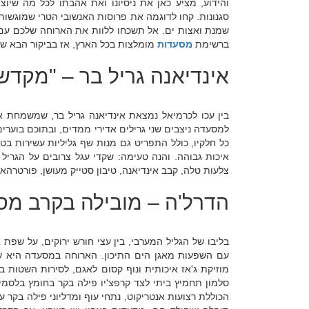
והידוע, מציע כאן את ניסיונו ואת אהבתו לכל מה שיוצ
סגנונות. קחו לדוגמה את פרוסות האנשובי הטרי שמוגשו
שמנת ואצות ים. אל תשכחו ללוות את הארוחה שלכם עם 
ברשימת
מסעדות
מומלצות בכל הארץ, אז בביקור הבא של
אינדיאנה גריל בר – "מקדש"
בין עכו לכרמיאל נמצאת אינדיאנה גריל בר, שמשמחת א
למסעדה ניצבים שני גרילים אדירי ממדים, ובתוכם בוערי
כל חלקיו, כולל התפריט גם מנות שף גליליות עשירות בטע
איכות גבוהה. והנה טעימה: שקדי עגל צרובים על הגריל 
צלעות טלה, קבב אינדיאנה, טיבון סטייק מעושן, פורטרהאו
הדרל'ה – מובילה בקרב מס
בליבו של הגליל המערבי, בין עצי חורש ירוקים, על שפת
עם השפעות מאגן הים התיכון. הארוחה במסעדה היא שיל
מוזיקת ג'אז איכותית ונוף קסום לאגם, לסירות השטות 
סלמון תחמיץ ביתי לצד קרפצ'יו פילה בקר בחומץ בלסמי
הכוללת רצועות אנטריקוט, נתחי עוף ומדליוני פילה בקר 