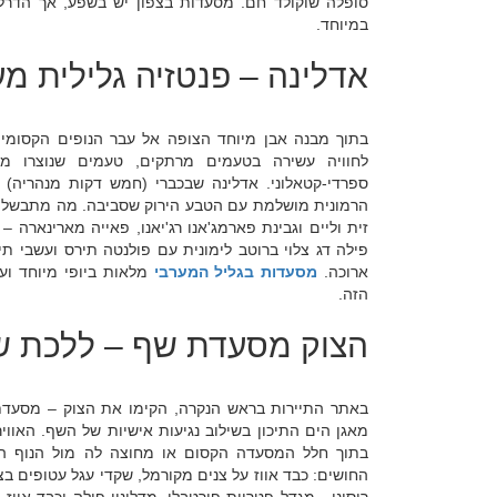
סופלה שוקולד חם. מסעדות בצפון יש בשפע, אך הדרל'ה
במיוחד.
אדלינה – פנטזיה גלילית מ
בתוך מבנה אבן מיוחד הצופה אל עבר הנופים הקסומי
לחוויה עשירה בטעמים מרתקים, טעמים שנוצרו מה
ספרדי-קטאלוני. אדלינה שבכברי (חמש דקות מנהריה) 
הרמונית מושלמת עם הטבע הירוק שסביבה. מה מתבשל ב
זית וליים וגבינת פארמג'אנו רג'יאנו, פאייה מארינארה –
פילה דג צלוי ברוטב לימונית עם פולנטה תירס ועשבי תיב
ארוכה.
מסעדות בגליל המערבי
מלאות ביופי מיוחד וע
הזה.
הצוק מסעדת שף – ללכת ש
באתר התיירות בראש הנקרה, הקימו את הצוק – מסעד
מאגן הים התיכון בשילוב נגיעות אישיות של השף. האווי
בתוך חלל המסעדה הקסום או מחוצה לה מול הנוף המ
החושים: כבד אווז על צנים מקורמל, שקדי עגל עטופים בצ'