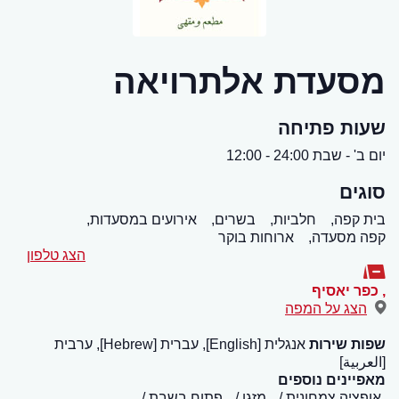
מסעדת אלתרויאה
שעות פתיחה
יום ב' - שבת 24:00 - 12:00
סוגים
בית קפה,
חלביות,
בשרים,
אירועים במסעדות,
קפה מסעדה,
ארוחות בוקר
הצג טלפון
,
כפר יאסיף
הצג על המפה
שפות שירות
אנגלית [English], עברית [Hebrew], ערבית
[العربية]
מאפיינים נוספים
אופציה צמחונית
מזגן
פתוח בשבת