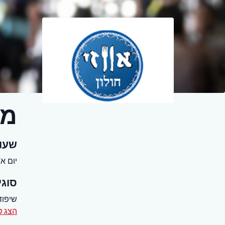
מס
שעו
יום א' - שב
סוגי
שיפוד
הצג ט