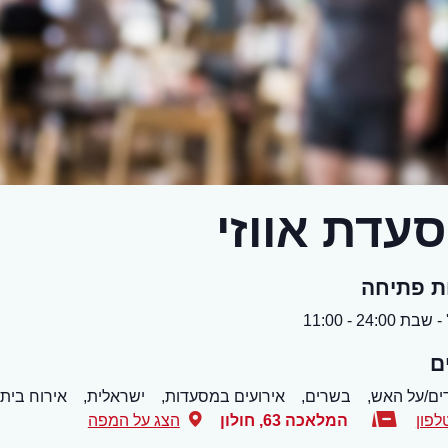
עדת אווזי
ת פתיחה
ת 24:00 - 11:00
ם
ים/על האש,
בשרים,
אירועים במסעדות,
ישראלית,
אירוח ביתי
לפון
המלאכה 63
,
חולון
הצג על המפה