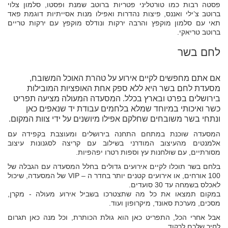
פסטה רבות כמו טורטליני פטריות ברוטב שמנת ופסטו, סלמון צלוי
ברוטב צ’ילי ואננס, פיצות נהדרות ואפילו מנות אסייתיות דוגמת פאד
תאי עם סלמון מוקפץ והרבה ירקות ונודלס מוקפץ עם ירקות טריים
ברוטב טריאקי.
לחם בשר
אם אתם מחפשים לקיים אירוע על טהרת האוכל המשובח,
מסעדת לחם בשר היא ללא ספק אחת האופציות המובילות
בירושלים בפרט ובארץ בכלל. המסעדה המעולה מציעה תפריט
כשר ואיכותי במיוחד שמלא בלחמים עבודת יד שנאפים כאן
ונתחי בשר משובחים שחלקם אפילו מיושנים על ידי צוות המקום.
המסעדה שוכנת במתחם התחנה בירושלים ומעוצבת בקפידה עם
אלמנטים מהעיצוב המודרני בשילוב עם קריצה לסגנונות עיצוב
מסורתיים, עם שולחנות עץ וספות רטרו יפהפיות.
בלחם בשר תוכלו לקיים אירועים גדולים בחלל המסעדה עם הגבלה של
100 אורחים, או אירועים קטנים יותר בחדר ה – VIP של המסעדה, שיכול
לאכלס בשמחה עד 30 סועדים.
במקום תמצאו את כל מה שתצטרכו בשביל אירוע מעולה - מקרן,
מסכים, מערכת סאונד, מיקרופון ועוד.
אבל אחרי הכל, התפריט כאן הוא גולת הכותרת, וכל מנה כאן תגרום
לחיך שלכם לרקוד.