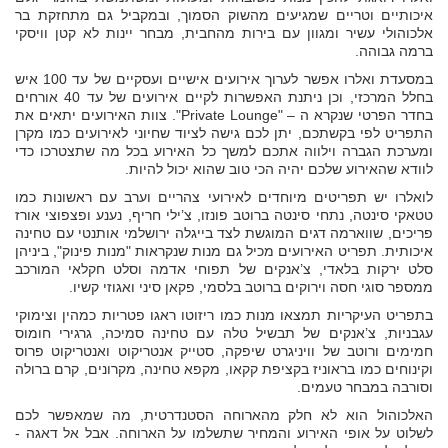
איכותיים וטריים שמגיעים מהשוק הסמוך, ובמקביל גם מתחזקת בר
אלכוהולי עשיר ומגוון עם בירות מהחבית, מבחר יינות לא קטן וויסקי
ברמה גבוהה.
במסעדת ואלרו אפשר לערוך אירועים אישיים ועסקיים של עד 100 איש
בחלל המרכזי, וכן ניתנת האפשרות לקיים אירועים של עד 40 אורחים
בחדר הפרטי שנקרא ה – "Private Lounge". צוות האירועים יתאים את
התפריט לפי בקשתכם, יתן לכם גישה לציוד שחיוני לאירועים כמו מקרן
ומערכת הגברה וילווה אתכם למשך כל האירוע בכל מה שתצטרכו כדי
לוודא שהאירוע שלכם יהיה הכי טוב שהוא יכול להיות.
לואלרו יש תפריטים מיוחדים לאירועי צהריים וערב עם ראשונות כמו
טטאקי סינטה, נתחי סינטה ברוטב פונזו, צ’ילי חריף, נענע ופצפוצי אורז
פריכים, שווארמה דגים המוגשת לצד בייגלה ירושלמי אותנטי עם טחינה
איכותית. תפריט האירועים מכיל גם מנות שנקראות "מנות פינוק", ביניהן
סלט ירקות בלאדי, צ’אנקים של תפוחי אדמה וסלט חקלאי המורכב
ממספר סוגי חסה וירוקים ברוטב בלסמי, פקאן סיני ואגוזי קשיו.
בתפריט העיקריות תמצאו מנות כמו ריזוטו ראגו פטריות כמהין וצימוקי
עגבניות, צ’אנקים של תבשיל טלה עם טחינה סמיכה, גרגירי חומוס
חמימים ורוטב של וויניגרט שיפקה, סטייק אנטריקוט ואנטריקוט פרוס
וקינוחים כמו בראוניז בקציפת קקאו, מקפא טחינה, מקרונים, קרם ברולה
וסורבה במבחר טעמים.
האלכוהול הוא לא חלק מהארוחה הסטנדרטית, מה שמאפשר לכם
לשלוט על אופי האירוע והמחיר שתשלמו על הארוחה. אבל אל דאגה -