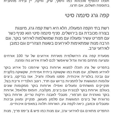
תוכלו להוסיף אלכוהול כמו וויסקי, ערק, וודקה, יין ובירה מהחבית
בתוספת תשלום, אם תרצו.
קפה גרג סינמה סיטי
רשת בתי הקפה המעולה, הלא היא רשת קפה גרג, מיוצגת
בצורה מכובדת גם בירושלים. סניף סינמה סיטי הוא סניף כשר
עם תפריט עשיר ומעולה עם מנות שמושלמות לאירועי בוקר, וגם
הרבה מנות שמתאימות לאירועים בשעות הצהריים וגם כמובן
לאירועי ערב.
מסעדת קפה גרג הירושלמית מארחת אירועים של עד 100 אורחים
ומציעה מתחם מרווח וגדול שיאפשר לכם לארח אירוע נוח ומהנה.
בתפריט של גרג תוכלו למצוא ארוחות בוקר שיהפכו כל אירוע בוקר
לאירוע מושלם, עם מנות כמו שקשוקה ביתית אמיתית, שקשוקה בלקנית
עם גבינה בולגרית איכותית, פסטו מעולה וחציל, אגז בנדיקט, ביצים
עלומות המוגשות על לחמניות בריוש עם תרד, רוטב הולנדייז וריבת בצל,
פנקייקים מושחתים ומעולים ואפילו ארוחות בוקר ממקומות שונים
בעולם: ארוחת בוקר לבנונית עם ביצים, מקלובה, חומוס ופלאפל, ארוחת
בוקר גאורגית עם חצ’פורי, מטבלי לאבנה וירקות טריים, ארוחת בוקר
נורווגית של ביצים המוגשות עם סלמון מעושן, פנקייק ומגוון גבינות
ומטבלים וכמובן, כיאה לקפה גרג, הארוחה תלווה במאפים איכותיים.
התפריט מתאים גם לאירועי ערב, עם מנות כמו פיש & צ’יפס פריך, מנות