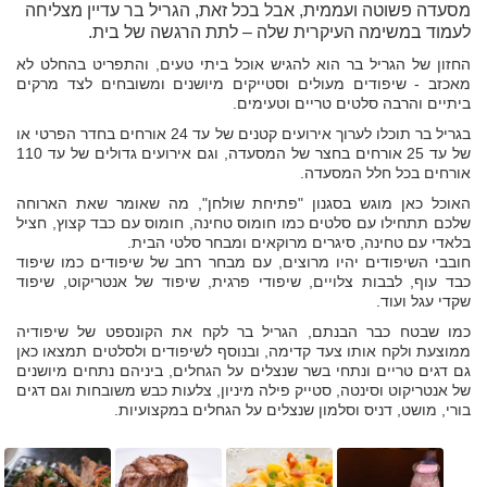
מסעדה פשוטה ועממית, אבל בכל זאת, הגריל בר עדיין מצליחה
לעמוד במשימה העיקרית שלה – לתת הרגשה של בית.
החזון של הגריל בר הוא להגיש אוכל ביתי טעים, והתפריט בהחלט לא
מאכזב - שיפודים מעולים וסטייקים מיושנים ומשובחים לצד מרקים
ביתיים והרבה סלטים טריים וטעימים.
בגריל בר תוכלו לערוך אירועים קטנים של עד 24 אורחים בחדר הפרטי או
של עד 25 אורחים בחצר של המסעדה, וגם אירועים גדולים של עד 110
אורחים בכל חלל המסעדה.
האוכל כאן מוגש בסגנון "פתיחת שולחן", מה שאומר שאת הארוחה
שלכם תתחילו עם סלטים כמו חומוס טחינה, חומוס עם כבד קצוץ, חציל
בלאדי עם טחינה, סיגרים מרוקאים ומבחר סלטי הבית.
חובבי השיפודים יהיו מרוצים, עם מבחר רחב של שיפודים כמו שיפוד
כבד עוף, לבבות צלויים, שיפודי פרגית, שיפוד של אנטריקוט, שיפוד
שקדי עגל ועוד.
כמו שבטח כבר הבנתם, הגריל בר לקח את הקונספט של שיפודיה
ממוצעת ולקח אותו צעד קדימה, ובנוסף לשיפודים ולסלטים תמצאו כאן
גם דגים טריים ונתחי בשר שנצלים על הגחלים, ביניהם נתחים מיושנים
של אנטריקוט וסינטה, סטייק פילה מיניון, צלעות כבש משובחות וגם דגים
בורי, מושט, דניס וסלמון שנצלים על הגחלים במקצועיות.