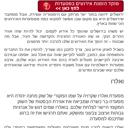
ירושלים ידועה בתור יעד מרתק עם היסטוריה עשירה, אבל מסתבר
שירושלים היא גם מקום שבו אפשר למצוא כמה ממסעדות האירועים
הכי שוות בארץ.
יש משהו בירושלים שהופך כל אירוע לקסום. יכול להיות שזה אוויר
ההרים הנקי, או שזו האווירה החגיגית והקדושה של העיר, אבל מה
שבטוח – זה הופך את האירועים שלנו להרבה יותר מרגשים.
בשביל לארגן אירוע טוב, צריך לתכנן כמו שצריך, להזמין את כל החברים
והמשפחה וגם, כמובן, לסגור לוקיישן שווה עם אוכל טוב. אספנו עבורכם
ארבעה לוקיישנים מעולים לארח בהם את האירוע הבא שלכם, ארבע
מסעדות ירושלמיות עם אוכל משובח ותפריט איכותי שידאגו שהאורחים
שלכם יצאו שבעים ומרוצים.
ואלרו
מסעדת ואלרו שקרויה על שמו המקורי של שוק מחנה יהודה היא
מסעדה-בר כשרה שמביאה את אווירת הבסטות של השוק
המקומי היישר לצלחת שלכם. בואלרו שמים דגש על אנרגיות
גבוהות ועיצוב צבעוני ומושקע, ואתם תרגישו את זה ברגע
שתיכנסו למסעדה.
ואלרו דואגת להכין מנות משובחות ומעולות ומשתמשת בחומרי גלם