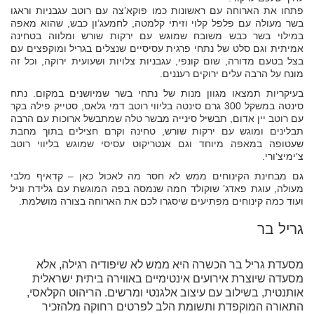
פתחו את הארוחה עם ראשונות כמו פוקא’צה עם רוטב עגבניות וראגו
בשר מעולה עם פלפל קלוי וזיתי קלמטה, לחמעג’ון כבש, שהוא מאפה
במילוי בשר כבש משובח שמוגש עם ירקות שורש ומלווה בטחינה
אמיתית וגם סלט של נתחי פרגית עסיסיים שנצלים בגריל ומוקפצים עם
בצל בטעם מדורה, שום קונפי, עגבניות צלויות ושעועית ירוקה, וכל זה
מונח על הרבה עלים ירוקים רעננים.
בעיקריות תמצאו מגוון מנות של נתחי בשר שמיושנים במקום. נתח
סינטה במשקל 300 גרם סינטה בליווי רוטב דמי גלאס, סטייק פילה בקר
עם רוטב יין אדום, תבשיל סינייה מבשר טלה שמתבשל ארוכות עם הרבה
תבלינים ומוגש עם ירקות שורש, טחינה וקרם חצילים בתוך מחבת
שעטופה במאפה מיוחד וגם אנטריקוט עסיסי שמוגש בליווי רוטב
צ’ימיצ’ורי.
גם מבחינת הקינוחים ממש לא חסר מה לאכול כאן – קדאיף מלבי
מעולה, עוגת פאדג’ שוקולד חמה שנמסה בפה המוגשת עם גלידת וניל
ועוד כמה קינוחים מפתיעים שיסגרו לכם את הארוחה בצורה מושלמת.
גריל בר
מסעדת גריל בר הכשרה היא ממש לא שיפודיה רגילה, אלא
מסעדה שיוצרת אירועים אינטימיים באווירה ביתית ישראלית
אותנטית, בשילוב עם עיצוב אלגנטי ומרשים. הריהוט הקלאסי,
התאורה המוקפדת ותשומת הלב לפרטים רחוקה מלהזכיר