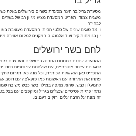
גריל בר
מסעדת גריל בר הינה מסעדת בשרים בירושלים בעלת כשר
משגיח צמוד, תפריט המסעדה מציע מגוון רב של בשרים מ
לבחירה
ו- 13 סוגים שונים של סלטי הבית. המסעדה מעוצבת בא
יין בגומחות קיר ועוד אלמנטים המקנים למקום אווירה מיו
לחם בשר ירושלים
המסעדה שוכנת במתחם התחנה בירושלים ומעוצבת בקפיד
לסגנונות עיצוב מסורתיים, עם שולחנות עץ וספות רטרו יפ
התפריט כאן הוא גולת הכותרת, וכל מנה כאן תגרום לחיך 
פתחו את הארוחה עם ראשונות כמו פוקא’צה עם רוטב עגבנ
לחמעג’ון כבש, שהוא מאפה במילוי בשר כבש משובח שמוג
נתחי פרגית עסיסיים שנצלים בגריל ומוקפצים עם בצל בטעם
זה מונח על הרבה עלים ירוקים רעננים.