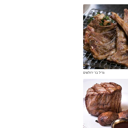
גריל בר ירולשים