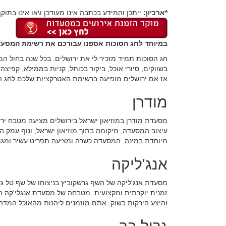
*ארכיון:
ייתכן והמידע בכתבה אינו מעודכן ו\או אינו בתוקף
במיוחד לחג הסוכות אספנו עבורכם את רשימת המסעד
חג הסוכות תמיד מזכיר לי את ירושלים. בכל שנה בחול המו
בשווקים, סיורי אוכל, ביקור בכותל, קניות בממילא, קפיצה 
אז אם ירושלים מופיעה ברשימת האטרקציות שלכם לחג ה
מודרן
מסעדת מודרן במוזיאון ישראל בירושלים מציעה מטבח ירוש
עיצוב המסעדה, מיקומה בתוך מוזיאון ישראל, ונוף עמק 
מיוחדת במינה. המסעדה כשרה ומציעה תפריט עשיר ומגוון 
אנג'ליקה
מסעדת אנג'ליקה של השף גרשקוביץ בניצוחו של שף טל גזי
זמנית יוקרתית ומקצועית. מטבחה של מסעדת אנגלי'קה ה
והיצע הירקות בשוק. אתם מוזמנים ליהנות מהאוכל המדהי