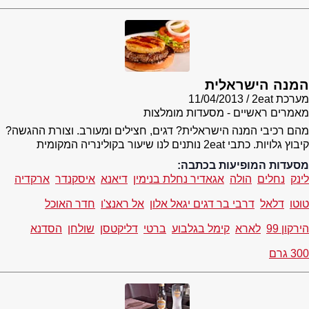
המנה הישראלית
מערכת 2eat
11/04/2013
מאמרים ראשיים - מסעדות מומלצות
מהם רכיבי המנה הישראלית? דגים, חצילים ומעורב. וצורת ההגשה?
קיבוץ גלויות. כתבי 2eat נותנים לנו שיעור בקולינריה המקומית
מסעדות המופיעות בכתבה:
לינק
נחלים
הולה
אגאדיר נחלת בנימין
דיאנא
איסקנדר
ארקדיה
טוטו
דלאל
דרבי בר דגים יגאל אלון
אל ראנצ'ו
חדר האוכל
הירקון 99
לארא
קימל בגלבוע
ברטי
דליקטסן
שולחן
הסדנא
300 גרם