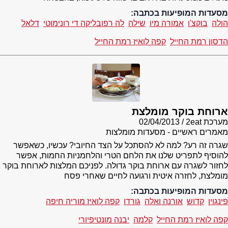
מסעדות המופיעות בכתבה:
הולה
בוקצ'ו
אמורה מיו
שילה
לה רפובליקה די רונימוטי
דלאל
הדסון רמת החייל
קפה לואיז רמת החייל
ארוחת בוקר מומלצת
מערכת 2eat
02/04/2013
מאמרים ראשיים - מסעדות מומלצות
שגרה זה רע? למה לא להסתכל על הצד החיובי? עכשיו, כשאפשר
להוסיף לתפריט שלנו את הלחם הטרי והלחמניות החמות, אפשר
לחזור לשגרה עם ארוחת בוקר גדולה. לפניכם המלצות לארוחת בוקר
מומלצת, לחזרה איטית ורגועה לחיים שאחרי פסח
מסעדות המופיעות בכתבה:
פינגוין
קדוש
אורנה ואלה
גורדו
קפה לואיז מוריה חיפה
קפה לואיז רמת החייל
קלמה
יבנה מונטיפיורי