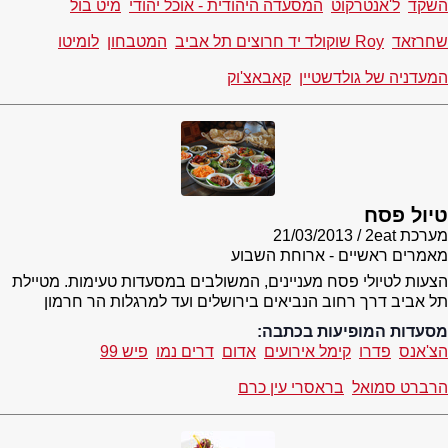
השקד
ל'אנטרקוט
המסעדה היהודית - אוכל יהודי
מיט בול
שחרזאד
Roy שוקולד יד חרוצים תל אביב
המטבחון
לומיטו
המעדניה של גולדשטיין
קאבאצ'וק
טיול פסח
מערכת 2eat
21/03/2013
מאמרים ראשיים - ארוחת השבוע
הצעות לטיולי פסח מעניינים, המשולבים במסעדות טעימות. מטיילת
תל אביב דרך רחוב הנביאים בירושלים ועד למרגלות הר חרמון
מסעדות המופיעות בכתבה:
הצ'אנס
פדרו
קימל אירועים
אדום
דרים נמו
פיש 99
הרברט סמואל
בראסרי עין כרם