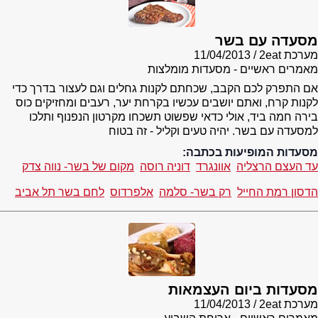
מסעדה עם בשר
מערכת 2eat
11/04/2013
מאמרים ראשיים - מסעדות מומלצות
אם התפרק לכם הקבב, שכחתם לקנות גחלים וגם לעצור בדרך כדי
לקנות קרח, ואתם יושבים עכשיו בקרחת יער, רעבים ומחזיקים כוס
בירה חמה ביד, אולי כדאי שפשוט תשכחו מקרטון הנפנוף ותלכו
למסעדה עם בשר. יהיה טעים וקליל - זה בטוח
מסעדות המופיעות בכתבה:
עד העצם הרצליה
אוונגרד
דוניה רוסה
מקום של בשר- נווה צדק
הדסון רמת החייל
רק בשר- סלמה
אלפרדוס
לחם בשר תל אביב
מסעדות ביום העצמאות
מערכת 2eat
11/04/2013