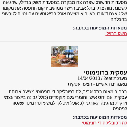
מסעדות חדשות: שפרה צח מבקרת במסעדת משק ברזילי, שהגיעה
לשכונת נווה צדק בתל אביב היישר ממושב ירקונה ותפסה את מקומו
של טאצה ד'אורו. כאן היא מציעה אוכל בריא וטעים עם נטייה לטבעוני.
בהצלחה
מסעדות המופיעות בכתבה:
משק ברזילי
עסקית ברונימוטי
מערכת 2eat
14/04/2013
מאמרים ראשיים - הצעה עסקית
ברחוב מאזה בתל אביב, לה רפובליקה די רונימוטי מציעה ארוחה
עסקית: עם יחס אישי וחומרי גלם מוקפדים (כולל גבינה בייצור עצמי
וירקות מהגינה האורגנית), אוכל איטלקי למשעי וטירמיסו שאסור
לפספס
מסעדות המופיעות בכתבה:
לה רפובליקה די רונימוטי