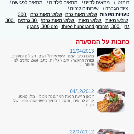
רומנטי
מתאים לדייט
מתאים לילדים
מתאים לפגישה
ציוד הגברה
שירותים לנכים
טעויות נפוצות
שלוש מאות גרם
שלוש מאות גרם
300
שולש מאות
שלוש מאות
שלוש מאות גרם\
30 גרמים
300
גרן
300 grans
three hundrand grams
300 dro
כתבות על המסעדה
11/04/2013
מהם רכיבי המנה הישראלית? דגים, חצילים ומעורב.
וצורת ההגשה? קיבוץ גלויות. כתבי 2eat נותנים לנו
שיעור ...
04/12/2012
"וכאן הגיעה המנה המרעננת מכולן - מלון טאטו,
קורא לה איתי, ומסביר בחיוך ביישני שזהו הכינוי שלו.
בין ח...
22/07/2012