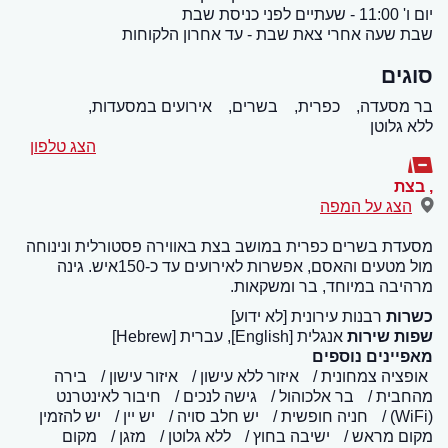
יום ו' 11:00 - שעתיים לפני כניסת שבת
שבת שעה אחרי צאת שבת - עד אחרון הלקוחות
סוגים
בר מסעדה,
כפרית,
בשרים,
אירועים במסעדות,
ללא גלוטן
הצג טלפון
,
בצת
הצג על המפה
מסעדת בשרים כפרית במושב בצת באווירה פסטורלית ונינוחה
מול מטעים והאסם, אפשרות לאירועים עד כ-150איש. גינה
מרהיבה במיוחד, בר ומשקאות.
כשרות
רבנות עירונית [לא ידוע]
שפות שירות
אנגלית [English], עברית [Hebrew]
מאפיינים נוספים
אופציה צמחונית
איזור ללא עישון
איזור עישון
בירה
מהחבית
בר אלכוהול
גישה לנכים
חיבור לאינטרנט
(WiFi)
חניה חופשית
יש חלב סויה
יש יין
יש להזמין
מקום מראש
ישיבה בחוץ
ללא גלוטן
מזגן
מקום