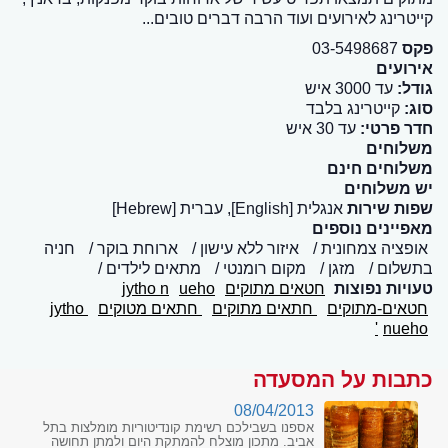
קייטרינג לאירועים ועוד הרבה דברים טובים...
פקס
03-5498687
אירועים
גודל:
עד 3000 איש
סוג:
קייטרינג בלבד
חדר פרטי:
עד 30 איש
משלוחים
משלוחים חינם
יש משלוחים
שפות שירות
אנגלית [English], עברית [Hebrew]
מאפיינים נוספים
אופציה צמחונית
איזור ללא עישון
ארוחת בוקר
חניה
בתשלום
מזגן
מקום רומנטי
מתאים לילדים
טעויות נפוצות
חטאים מתוקים
ueho
jytho n
חטאים-מתוקים
חתאים מתוקים
חתאים מטוקים
jytho
n
ueho'
כתבות על המסעדה
08/04/2013
אספנו בשבילכם רשימת קונדיטוריות מומלצות בתל
אביב. מתכון מוצלח להמתקת היום ולמתן תחושה