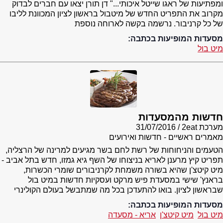
ומפתיעות של ראגו שייטל איכותי..." דן תורן יצאו עם חברים לבדוק
מקרוב את התפריט החדש של מיטבול בראשון לציון המכוונת לליבו
של כל קרניבור. נרשמה בקשה לארוחה נוספת
מסעדות המופיעות בכתבה:
מיט בול
חדשות מהמסעדות
מערכת 2eat
31/07/2016
מאמרים ראשיים - חדשות ואירועים
הטעמים והניחוחות של רשת לחם בשר מגיעים למרינה של הרצליה,
תפריט קיץ מרענן לאריא בניצוחו של השף גיא גמזו, חדש בתל אביב -
מיט קיטצ'ן שהיא בשורה משמחת לקרניבורים שומרי הכשרות,
בראנץ' שישי במסעדת פיש מרקט ועסקיות חדשות במיט בול
שבראשון לציון. בואו להתעדכן בכל מה שמתבשל בעולם הקולינרי
מסעדות המופיעות בכתבה:
מיט בול
מיט קיטצ'ן
אריא - מסעדה