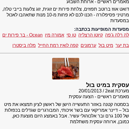
מאמרים ראשיים - ארוחת השבוע
דואט אווז ברוטב תפוזים, צלחת פירות ים זוגית, זוג צלעות בייבי טלה,
מרטיני פסיפלורה - הכנו לכם לא פחות מ-10 מנות שתאהבו לאכול
במסעדות
מסעדות המופיעות בכתבה:
לה רלה ג'פה
קיוטו הרצליה
טו סי
אמורה מיו
Ocean - בר פירות ים
בת יער
מיט בול
ערמונים
קפה לואיז רמת החייל
מלה ביסטרו
עסקית במיט בול
מערכת 2eat
20/01/2013
מאמרים ראשיים - הצעה עסקית
בסמטה קטנה באזור התעשייה הישן של ראשון לציון תמצאו את מיט
בול – דיינר אמריקאי עם בשר איכותי, המבורגרים שגדלים בכפולות
של 100 גרם ובר אלכוהולי עשיר. אבל באמצע היום מוצעת כאן,
כמובן, ארוחה עסקית משתלמת