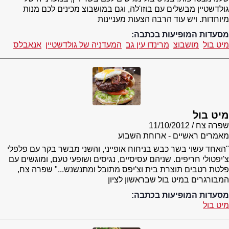
גולדשטיין מבשלים עם בוזו'לה, וגם במושבוצ מכינים לכם מנות
מיוחדות. ויש עוד הרבה הצעות מעניינות
מסעדות המופיעות בכתבה:
מיט בול
מושבוצ
מרינדו עין גב
המעדניה של גולדשטיין
אנאבלס
מיט בול
שפרה צח
11/10/2012
מאמרים ראשיים - ארוחת השבוע
"האחד עשוי בשר כבש בניחוח אופייני, והשני מבשר בקר עם פלפלי
צ'יפטולי חריפים. שניהם עסיסיים, נגיסים ושופעי טעם, ומוגשים עם
פלטת רטבים תוצרת בית וצ'יפס מתובל ומתנשנש..." שפרה צח,
המבורגרים במיט בול שבראשון לציון
מסעדות המופיעות בכתבה:
מיט בול