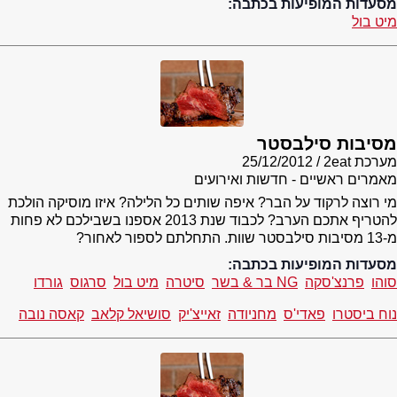
מסעדות המופיעות בכתבה:
מיט בול
מסיבות סילבסטר
מערכת 2eat
25/12/2012
מאמרים ראשיים - חדשות ואירועים
מי רוצה לרקוד על הבר? איפה שותים כל הלילה? איזו מוסיקה הולכת
להטריף אתכם הערב? לכבוד שנת 2013 אספנו בשבילכם לא פחות
מ-13 מסיבות סילבסטר שוות. התחלתם לספור לאחור?
מסעדות המופיעות בכתבה:
סוהו
פרנצ'סקה
NG בר & בשר
סיטרה
מיט בול
סרגוס
גורדו
נוח ביסטרו
פאדי'ס
מחניודה
זאייצ'יק
סושיאל קלאב
קאסה נובה