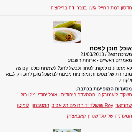
הדסון רמת החייל
גשן
בוצ'רי דה ברילוצ'ה
אוכל מוכן לפסח
מערכת 2eat
21/03/2013
מאמרים ראשיים - ארוחת השבוע
לא מתכוונים לנקות, לטחון ולבשל לחג? לשמחת כולנו, קבוצה
מובחרת של מסעדות ומעדניות מכינות לנו אוכל מוכן לחג. רק לבוא
ולקחת
מסעדות המופיעות בכתבה:
השקד
ל'אנטרקוט
המסעדה היהודית - אוכל יהודי
מיט בול
שחרזאד
Roy שוקולד יד חרוצים תל אביב
המטבחון
לומיטו
המעדניה של גולדשטיין
קאבאצ'וק