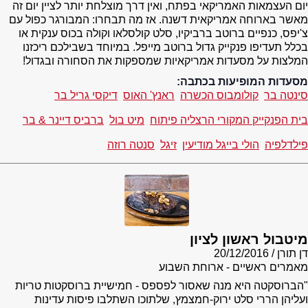
יום העצמאות האמריקאי בפתח, ואין דרך מוצלחת יותר לציין יום זה
מאשר בארוחה אמריקאית דשנה. אז מה תבחרו: המבורגר כפול עם
צ'יפס, כנפיים ברוטב ברביקיו, סלט קולסלאו וקולה בכוס ענקית או
בכלל תעדיפו פנקייק גדול ברוטב מייפל. במיוחד בשבילכם ריכזנו
המלצות על מסעדות אמריקאיות שמספקות את הסחורה ובגדול!
מסעדות המופיעות בכתבה:
סינטה בר
קולומבוס הכשרה
ראנץ' האוס
דיקסי גריל בר
בית הפנקייק המקורי הרצליה פיתוח
מיט בול
ברביס דיינר & בר
פילדלפיה
הולי בייגל מודיעין
זיגל
סנטה רוזה
מיטבול ראשון לציון
דן תורן
20/12/2016
מאמרים ראשיים - ארוחת השבוע
"הברוסקטה היא מנה שאסור לפספס - חמישיית ברוסקטות טריות
ועליהן הררי סלט ירוק-חמצמץ, שלתוכו השתלבו פיסות עדינות