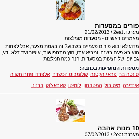
פורים במסעדות
מערכת 2eat
21/02/2013
מאמרים ראשיים - מסעדות מומלצות
מדוע לא יבוא פורים פעמיים בשבוע? זה באמת מצער, אבל לפחות
הוא בא פעם בשנה, ומביא אתו, חוץ מתחפושות, איפור ועד-דלא-ידע,
גם יופי של הצעות במסעדות. הנה כמה המלצות
מסעדות המופיעות בכתבה:
סינטה בר
פראג הקטנה
קולומבוס הכשרה
אלפרדו פתח תקווה
אינדירה
מיט בול
המטבחון
לומיטו
קאבאצ'וק
ברניני
10 מנות אהבה
מערכת 2eat
07/02/2013