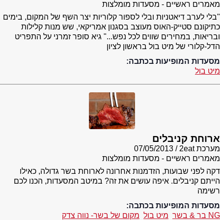
מאמרים ראשיים - מסעדות מומלצות
"בלי לערב דיאטניות ובלי לספור קלוריות יצר השף של המקום, בימים
כתיקונם סטייק-האוס מעוצב בסגנון אמריקאי, שש מנות קלילות
ובריאות, במחירים שווים לכל נפש..." גיא סופר זמרני על התפריט
הדל-קלורי של מיט בול בראשון לציון
מסעדות המופיעות בכתבה:
מיט בול
ארוחת קניבלים
מערכת 2eat
07/05/2013
מאמרים ראשיים - מסעדות מומלצות
דקה לפני שבועות, הזדמנות אחרונה לארוחת בשר גדולה, כאילו
הייתם קניבלים. איפה עושים את זה? במיטב המסעדות, הכנו לכם
רשימה
מסעדות המופיעות בכתבה:
NG בר & בשר
מיט בול
מקום של בשר- נווה צדק