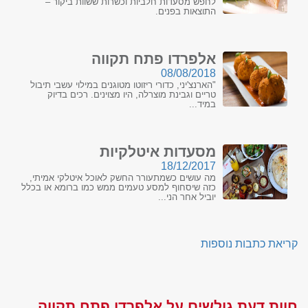
לחפש מסעדות חלביות וכשרות ששוות ביקור –
התוצאות בפנים.
אלפרדו פתח תקווה
08/08/2018
"הארנצ'יני, כדורי ריזוטו מטוגנים במילוי עשבי תיבול
טריים וגבינת מוצרלה, היו מצוינים. רכים בדיוק
במיד...
מסעדות איטלקיות
18/12/2017
מה עושים כשמתעורר החשק לאוכל איטלקי אמיתי,
כזה שיסחוף למסע טעמים ממש כמו ברומא או בכלל
יוביל אחר הני...
קריאת כתבות נוספות
חוות דעת גולשים על אלפרדו פתח תקווה