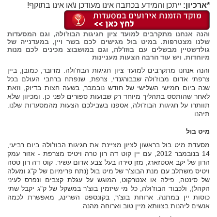
*ארכיון:
ייתכן והמידע בכתבה אינו מעודכן ו\או אינו בתוקף!
והנה אנחנו מתקרבים למועד ציון חגיגות הבוז'ולה, וגם המסעדות
שלנו מצטרפות. במיט בול מגישים לכם בשר ויין, במעדנייה של
גולדשטיין מבשלים עם בוזו'לה, וגם במושבוצ מכינים לכם מנות
מיוחדות. ויש עוד הרבה הצעות מעניינות
והנה אנחנו מתקרבים למועד ציון חגיגות הבוז'ולה. מדובר, כמובן, ביין
צרפתי אדום מבוז'ולה שבבורגנדי, צרפת, שנפתח ברחבי העולם בכל
שנה ביום חמישי השלישי של חודש נובמבר, בשעה חצות בדיוק, וזאת
לאחר שהותסס בתהליך מיוחד רק שבועות ספורים לפני כן. ומכיוון שלא
תוותרו על חגיגות הבוז'ולה, אספנו בשבילכם הצעות מהמסעדות שלנו.
תיהנו.
מיט בול
מסעדת מיט בול בראשון לציון מציינת את חגיגות הבוז'ולה ביום רביעי,
14 בנובמבר 2012, עם יין קוט דה רון טרה ויטיס מצרפת - אזור עמק
הרון של יקב אסטזארג, מזן סירה בעל צבע אדום עשיר. קוט דה רון טסה
ויטיס משתלב עם מנת הבוצ'ר של מיט בול (נתח פרימיום של ק"ג ומעלה
של סינטה, פילה או אנטרקוט, המוגש על עגלת קצבים ונפרס לעיני
הקהל), ולכבוד הבוז'ולה, כל מי שיזמין בוצ'ר במשקל של ק"ג יקבל שתי
כוסות יין במתנה. ארוחת בוצ'ר, בקונספט השרינג, מאפשרת לכמה
אנשים ליהנות בצוותא מיין טוב וארוחה מהנה.