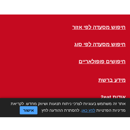
חיפוש מסעדה לפי אזור
חיפוש מסעדה לפי סוג
חיפושים פופולאריים
מידע ברשת
אודות 2eat
אתר זה משתמש בעוגיות לצרכי ניתוח תנועות ושיווק מחדש. לקריאת
מדיניות הפרטיות
לחץ כאן
. להסתרת ההודעה לחץ
אישור
Click a Table