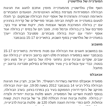
המעדנייה של גולדשטיין
השף אלרן גולדשטיין מהמעדנייה מזמין אתכם לחגוג את חגיגות
הבוז'ולה המסורתיות מצרפת במלוא האינטימיות, הטעמים המובחרים
והארומה הצעירה והגרגרנית של אוסף יינות הבוז'ולה שבמקום. כך תוכלו
לטעום במעדנייה או לקחת הביתה מבחר ספיישלים של קדירת בורגיניון
עם יין בוז'ולה המורכבת מבשר ועצמות מוח, ירקות שורש וציר בקר;
ספריבס עגל ביין בוז'ולה וכרמל סויה, פונץ' חם על בסיס יין בוז'ולה ועוד
אוסף ייחודי עם יינות בוז'ולה מובחרים. פסטיבל הבוז'ולה ייערך
במעדנייה של גולדשטיין בסוף השבוע, בתאריכים 15-17 בנובמבר.
מושבוצ
גם במושבוצ חוגגים את הבוז'ולה עם מנות מיוחדות. בתאריכים 15-17
בנובמבר יוגשו במסעדה הצפונית סלט רוקט ברוטב ויניגרט יין בוז'ולה עם
ענבים, שקדים וגבינת עזים; נתחוני פילה עגל ברוטב יין על מצע ניוקי
בטטה; כבדי עוף ובצלים ביין צעיר מקורמלים בסילאן וסברינה ברוטב יין
מתובל.
אנאבלס
מסעדת אנאבלס החדשה בשדרות רוטשילד, תל אביב, תציין את חגיגות
הבוז'ולה בליל רביעי 14 בנובמבר 2012 בשעה 19:00, עם יינות הבוז'ולה
מהיקב של ג'וזף דרוהין הממוקם בעיר בון במרכז בורגון. בערב הבוז'ולה,
בנוסף למנות השרינג של המסעדה, תוגש פלטת גבינות ייחודית ולצדה
יין בוז'ולה. פלטת גבינות זוגית הכוללת 250 גר' של גבינות רכות, קשות
וכחולות, לחם כפרי ופירות העונה תעלה 120 ₪, פלטת גבינות לרביעייה,