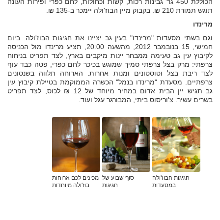
הכוללת 450 גר' גבינות רכות, קשות וכחולות, לחם כפרי ופירות העונה
תוגש תמורת 210 ₪. בקבוק מיין הבוז'ולה יימכר ב-135 ₪.
מרינדו
וגם בשתי מסעדות "מרינדו" בעין גב יציינו את חגיגות הבוז'ולה. ביום
חמישי, 15 בנובמבר 2012, מהשעה 20:00, תציע מרינדו מול הכניסה
לקיבוץ עין גב טעימה ממבחר יינות מיקבים בארץ, לצד תפריט בניחוח
צרפתי: מרק בצל צרפתי סמיך שמוגש בכיכר לחם כפרי, פטה כבד עוף
לצד ריבת בצל וטוסטונים ומנות אחרות. הארוחה תלווה בשנסונים
צרפתיים. מסעדת "מרינדו בנמל" הכשרה הממוקמת בטיילת קיבוץ עין
גב תגיש יין הבית אדום במחיר מיוחד של 12 ₪ לכוס, לצד תפריט
בשרים עשיר: צ'וריסוס ביתי, המבורגר עגל ועוד.
חגיגות הבוז'ולה
סוף שבוע של
מכינים לכם ארוחות
במסעדות
חגיגות
בוז'ולה מיוחדות