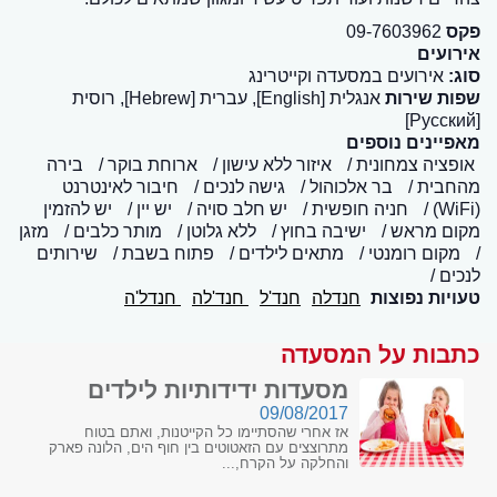
פקס
09-7603962
אירועים
סוג:
אירועים במסעדה וקייטרינג
שפות שירות
אנגלית [English], עברית [Hebrew], רוסית
[Русский]
מאפיינים נוספים
אופציה צמחונית
איזור ללא עישון
ארוחת בוקר
בירה
מהחבית
בר אלכוהול
גישה לנכים
חיבור לאינטרנט
(WiFi)
חניה חופשית
יש חלב סויה
יש יין
יש להזמין
מקום מראש
ישיבה בחוץ
ללא גלוטן
מותר כלבים
מזגן
מקום רומנטי
מתאים לילדים
פתוח בשבת
שירותים
לנכים
טעויות נפוצות
חנדלה
חנד'ל
חנד'לה
חנדל'ה
כתבות על המסעדה
מסעדות ידידותיות לילדים
09/08/2017
אז אחרי שהסתיימו כל הקייטנות, ואתם בטוח
מתרוצצים עם הזאטוטים בין חוף הים, הלונה פארק
והחלקה על הקרח,...