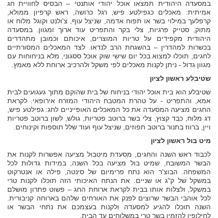
במסעדה היהודית תמצאו אוכל יהודי אותנטי – הבסיס לחוויית חג
אמיתית: מאכלים כגפילטע פיש, רגל כרושה, ראש קרפיון ממולא,
קרפלעך במילוי בשר או תפוח אדמה, שניצל עוף, צ'ולנט וקוגל מלוח או
מתוק, סטייק פרגיות, צלי בקר והתפריט עוד ארוך ומגוון. במסעדה
היהודית מקפידים על טריות המוצרים, איכותם וכמובן מתהדרים
בכשרות למהדרין – בהשגחת הרב לנדאו. לצד המאכלים המסורתיים
לחגים, תוכלו למצוא בכל יום שישי שוק אוכל ססגוני, מלא בניחוחות עם
מגוון גדול - ניתן לקנות מאכלים לפי משקל ולהרכיב ארוחת ללא מאמץ.
שטיבלע ראשון לציון
שטיבלע הוא בית אוכל יהודי בניחוח של בית שהוקם מתוך געגועים לבית
אמא, והתפריט - על טהרת המטבח היהודי המזרח אירופאי. לקראת
החגים מציעה המסעדה את כל המאכלים האופייניים לחג: גפילטע פיש,
דג מלוח, כבד קצוץ, צלי בשר ברוטב פטריות, גולש, לשון ברוטב פטריות
ויין, ברווז בתנור ברוטב תפוזים, שניצל עוף ועוד שלל תוספות וקינוחים.
מיט בול ראשון לציון
לכבוד ראש השנה והחגים, מסעדת מיטבול מציעה אפשרות לקנות את
הבשר המשובח, שמיט בול מציעה בכל השנה, במידות גדולות לכל
המשפחה. הבוצ'ר הוא נתח פרימיום של סינטה, פילה או אנטרקוט
במשקל של ק"ג או שניים. את הנתח האיכותי הזה תוכלו לקנות טרי
במשקל, ולצלות אותו בבית לקראת ארוחת החג – פשוט פתרון מושלם
לכל אוהבי הבשר שרוצים לפנק את האורחים שלהם בארוחה קניבורית.
השנה תוכלו להגיע למסעדה ולקנות בעצמכם את נתחי הבשר או
לחילופין להזמין בשר טרי במשלוחים עד הבית.