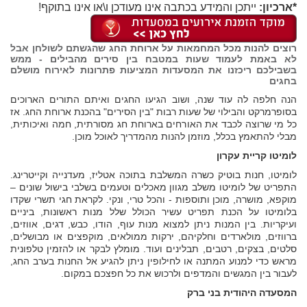
*ארכיון:
ייתכן והמידע בכתבה אינו מעודכן ו\או אינו בתוקף!
רוצים להנות מכל המחמאות על ארוחת החג שהגשתם לשולחן אבל
לא באמת לעמוד שעות במטבח בין סירים מהבילים - ממש
בשבילכם ריכזנו את המסעדות המציעות פתרונות לאירוח מושלם
בחגים
הנה חלפה לה עוד שנה, ושוב הגיעו החגים ואיתם התורים הארוכים
בסופרמרקט והבילוי של שעות רבות "בין הסירים" בהכנת ארוחת החג. אז
כל מי שרוצה לכבד את האורחים בארוחת חג מסורתית, חמה ואיכותית,
מבלי להתאמץ בכלל, מוזמן להנות מהמדריך לאוכל מוכן.
לומיטו קריית עקרון
לומיטו, חנות בוטיק כשרה המשלבת בתוכה אטליז, מעדנייה וקייטרינג.
התפריט של לומיטו משלב מגוון מאכלים וטעמים בשלבי בישול שונים –
מוקפא, מושרה, מוכן ותוספות - והכל טרי, ונקי. לקראת חגי תשרי שקדו
בלומיטו על הכנת תפריט עשיר הכולל שלל מנות ראשונות, ביניים
ועיקריות. בין המנות ניתן למצוא מנות עוף, הודו, כבש, דגים, אווזים,
ברווזים, מולארדים וחלקיהם, ירקות ממולאים, מוקפצים או מבושלים,
סלטים, בצקים, רטבים, תבלינים ועוד. מומלץ לבקר או להזמין טלפונית
מראש כדי למנוע המתנה או לחילופין ניתן להגיע אל החנות בערב החג,
לעבור בין המגשים והמדפים ולרכוש את כל חפצכם במקום.
המסעדה היהודית בני ברק