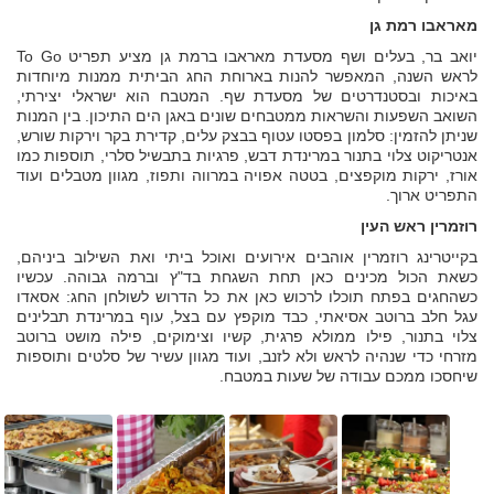
מאראבו רמת גן
יואב בר, בעלים ושף מסעדת מאראבו ברמת גן מציע תפריט To Go
לראש השנה, המאפשר להנות בארוחת החג הביתית ממנות מיוחדות
באיכות ובסטנדרטים של מסעדת שף. המטבח הוא ישראלי יצירתי,
השואב השפעות והשראות ממטבחים שונים באגן הים התיכון. בין המנות
שניתן להזמין: סלמון בפסטו עטוף בבצק עלים, קדירת בקר וירקות שורש,
אנטריקוט צלוי בתנור במרינדת דבש, פרגיות בתבשיל סלרי, תוספות כמו
אורז, ירקות מוקפצים, בטטה אפויה במרווה ותפוז, מגוון מטבלים ועוד
התפריט ארוך.
רוזמרין ראש העין
בקייטרינג רוזמרין אוהבים אירועים ואוכל ביתי ואת השילוב ביניהם,
כשאת הכול מכינים כאן תחת השגחת בד"ץ וברמה גבוהה. עכשיו
כשהחגים בפתח תוכלו לרכוש כאן את כל הדרוש לשולחן החג: אסאדו
עגל חלב ברוטב אסיאתי, כבד מוקפץ עם בצל, עוף במרינדת תבלינים
צלוי בתנור, פילו ממולא פרגית, קשיו וצימוקים, פילה מושט ברוטב
מזרחי כדי שנהיה לראש ולא לזנב, ועוד מגוון עשיר של סלטים ותוספות
שיחסכו ממכם עבודה של שעות במטבח.