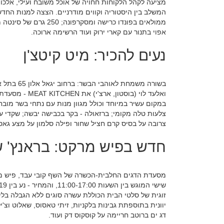
מציעה לקהל הלקוחות חחויה של אוכל משובח ועילי, אלכ
המשלב בין היסטוריה וקווים מודרניים. הצצה למנות החדשות:
ממולאים בפונדו כרישה ומ
אפוי בתנור עם קארי ירוק ועוד הרשימה ארוכה.
נעים להכיר: מיט קיטצ'ן
בשורה משמח
ואלעד לוי (בוסט
במקום עשיר במיוחד וכולל מגוון מנות עם נתחי בשר מובחר
צלעות טלה מקומי; ברזאולה - בקר בכבישה יבשה; שקדי עג
צרובה על בסיס קרם חציל שחור ופילה סלמון על מצע גאספ
חדש בפיש מרקט: בראנץ' ש
זוגית של סלטי הבית הכוללת עשרה סוגים ללא הגבלה בליו
יוונית בתוספתת גבינות בלקניות, זיתי טאסוס, שאלוט וצ'יל
דג ים ברוטב חריימה על קוסקוס דק ועוד.