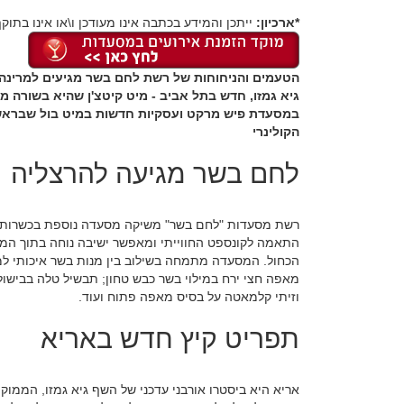
*ארכיון:
ייתכן והמידע בכתבה אינו מעודכן ו\או אינו בתוקף
הטעמים והניחוחות של רשת לחם בשר מגיעים למרינה 
גיא גמזו, חדש בתל אביב - מיט קיטצ'ן שהיא בשורה מ
במסעדת פיש מרקט ועסקיות חדשות במיט בול שבראשו
הקולינרי
לחם בשר מגיעה להרצליה
רשת מסעדות "לחם בשר" משיקה מסעדה נוספת בכשרות מה
התאמה לקונספט החווייתי ומאפשר ישיבה נוחה בתוך המס
הכחול. המסעדה מתמחה בשילוב בין מנות בשר איכותי למנ
מאפה חצי ירח במילוי בשר כבש טחון; תבשיל טלה בבישול 
וזיתי קלמאטה על בסיס מאפה פתוח ועוד.
תפריט קיץ חדש באריא
אריא היא ביסטרו אורבני עדכני של השף גיא גמזו, הממוק