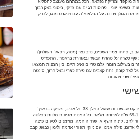
והול מוקפד ומוזיקה נפלאה, הכל במתחם מעוצב להפליא
 סשימי יווני - פרוסות דג ים עם צזיקי; כיסוני בצק רבוך
סקרפונה; 250 גרם של סינטה מרמת הגולן צרובה על הפלאנצ׳ה עם ויניגרט מנגו; לברק
ת לאוהבי הבשר: ברחוב יגאל אלון 65 בתל אביב, פתחו צמד השפים, נדב נצר (מסה, רפאל, השולחן)
ון, ארצ'י) את MEAT KITCHEN - מסעדת שף כשרה על טהרת הבשר ובאווירת בראסרי. התפריט
ים בשילוב חומרי גלם טריים ואיכותיים. בין המנות תמצאו
ל לצד קובה; נתח קצבים עם פירה כפרי ובצל חרוך; סינטה
צ'ו שרי צהובות.
ישי
מסעדת הדגים החלבית-הכשרה של השף קובי עבד, פיש מרקט שבשדרות שאול המלך 33 תל אביב, משיקה בראנץ'
שישי המוגש בין השעות 11:00-17:00, והמחיר - נע בין 69-119 ש"ח לארוחה מלאה. כל המנות מגיעות מלוות בפלטה
וי לחם, קינוח השף או שתייה חמה. מוזמנים לטעום פיצה
י אדום; פילה אמנון עם ניוקי תפוחי אדמה ולימון כבוש; קבב