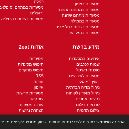
רמלה
מסעדות בצפון
מסעדות במתחם יס פלאנ
מסעדות במתחם התחנה
ירושלים
מסעדות מתחם שרונה
מסעדות כשרות בהרצליה
מסעדות בממילא
מסעדות כשרות בתל אביב
מסעדות בנמל יפו
מידע ברשת
אודות 2eat
אירועים במסעדות
מסעדות
שמות לכלבים
חיפוש מסעדות
סוכנות דיגיטל
חיפוש מתקדם
מסעדות לאירועים
RSS
ייעוץ דיגיטלי
אודות
ניהול מדיה חברתית
אייפון
ניהול מועדון לקוחות
מסעדות חדשות
נגישות אתרים
צור קשר
סדנאות צילום
פורום מסעדות
צילום תדמית
הצהרת נגישות
חברת קידום אתרים
תקנון - תנאי שימוש
קידום ממומן
מדיניות הפרטיות
אתר זה משתמש בעוגיות לצרכי ניתוח תנועות ושיווק מחדש. לקריאת מדיני