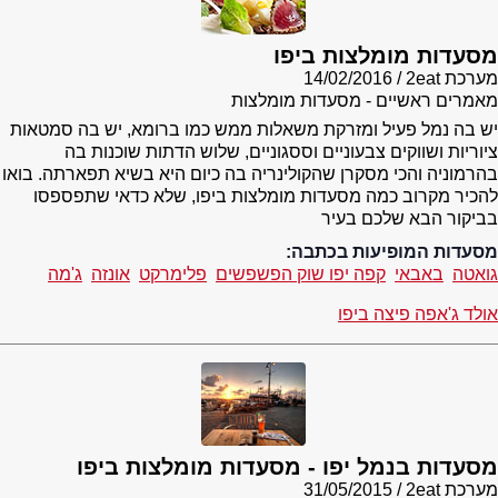
מסעדות מומלצות ביפו
מערכת 2eat
14/02/2016
מאמרים ראשיים - מסעדות מומלצות
יש בה נמל פעיל ומזרקת משאלות ממש כמו ברומא, יש בה סמטאות
ציוריות ושווקים צבעוניים וססגוניים, שלוש הדתות שוכנות בה
בהרמוניה והכי מסקרן שהקולינריה בה כיום היא בשיא תפארתה. בואו
להכיר מקרוב כמה מסעדות מומלצות ביפו, שלא כדאי שתפספסו
בביקור הבא שלכם בעיר
מסעדות המופיעות בכתבה:
גואטה
באבאי
קפה יפו שוק הפשפשים
פלימרקט
אונזה
ג'מה
אולד ג'אפה פיצה ביפו
מסעדות בנמל יפו - מסעדות מומלצות ביפו
מערכת 2eat
31/05/2015