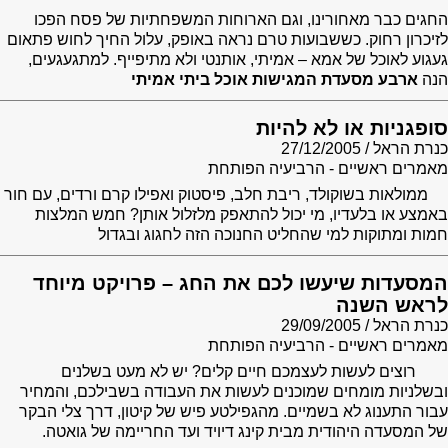
החגים כבר מאחורינו, וגם הארוחות המשפחתיות של פסח הפכו
לזיכרון רחוק. כששבועות טרם נראה באופק, עלול החיך לחוש פתאום
געגוע לאוכל של אמא – אמיתי, אותנטי ולא מתיפייף. למתגעגעים,
הנה
ארבע מסעדת המגישות אוכל ביתי אמיתי
סופגניות או לא להיות
כנרת הראל
27/12/2005
מאמרים ראשיים - הרביעיה הפותחת
ממולאות בשוקולד, ריבת חלב, פיסטוק ואפילו קרם ורדים, עם חור
באמצע או בלעדיו, מי יכול להתאפק מלזלול אותן? חמש המלצות
חמות ומתוקות למי שהחליט החנוכה הזה לחגוג ובגדול
המסעדות שיעשו לכם את החג – פרויקט מיוחד
לראש השנה
כנרת הראל
29/09/2005
מאמרים ראשיים - הרביעיה הפותחת
רוצים לעשות לעצמכם חיים קלים? יש לא מעט בשלנים
ובשלניות מומחים שמוכנים לעשות את העבודה בשבילכם, והמחיר
עבור התענוג לא בשמיים. מהגפילטע פיש של קיטון, דרך צלי הבקר
של המסעדה היהודית מבית קינג דיויד ועד החריימה של גואטה.