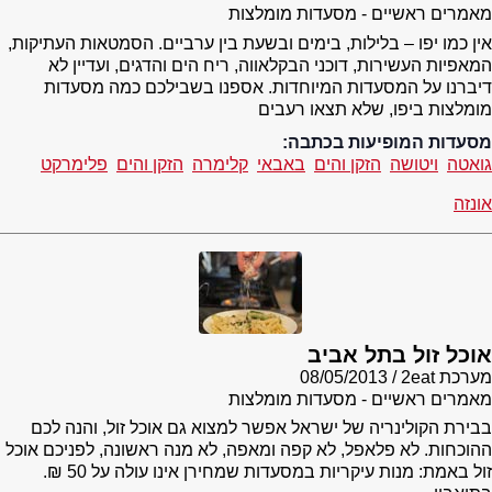
מאמרים ראשיים - מסעדות מומלצות
אין כמו יפו – בלילות, בימים ובשעת בין ערביים. הסמטאות העתיקות,
המאפיות העשירות, דוכני הבקלאווה, ריח הים והדגים, ועדיין לא
דיברנו על המסעדות המיוחדות. אספנו בשבילכם כמה מסעדות
מומלצות ביפו, שלא תצאו רעבים
מסעדות המופיעות בכתבה:
גואטה
ויטושה
הזקן והים
באבאי
קלימרה
הזקן והים
פלימרקט
אונזה
אוכל זול בתל אביב
מערכת 2eat
08/05/2013
מאמרים ראשיים - מסעדות מומלצות
בבירת הקולינריה של ישראל אפשר למצוא גם אוכל זול, והנה לכם
ההוכחות. לא פלאפל, לא קפה ומאפה, לא מנה ראשונה, לפניכם אוכל
זול באמת: מנות עיקריות במסעדות שמחירן אינו עולה על 50 ₪.