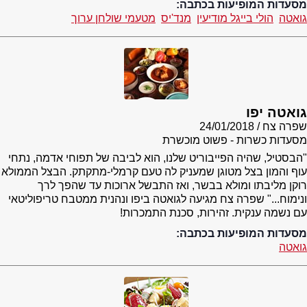
מסעדות המופיעות בכתבה:
גואטה
הולי בייגל מודיעין
מנד'יס
מטעמי שולחן ערוך
גואטה יפו
שפרה צח
24/01/2018
מסעדות כשרות - פשוט מוכשרת
"הבסטיל, שהיה הפייבוריט שלנו, הוא לביבה של תפוחי אדמה, נתחי
עוף והמון בצל מטוגן שמעניק לה טעם קרמלי-מתקתק. הבצל הממולא
רוקן מליבתו ומולא בבשר, ואז התבשל ארוכות עד שהפך לרך
ונימוח..." שפרה צח מגיעה לגואטה ביפו ונהנית ממטבח טריפוליטאי
עם נשמה ענקית. זהירות, סכנת התמכרות!
מסעדות המופיעות בכתבה:
גואטה