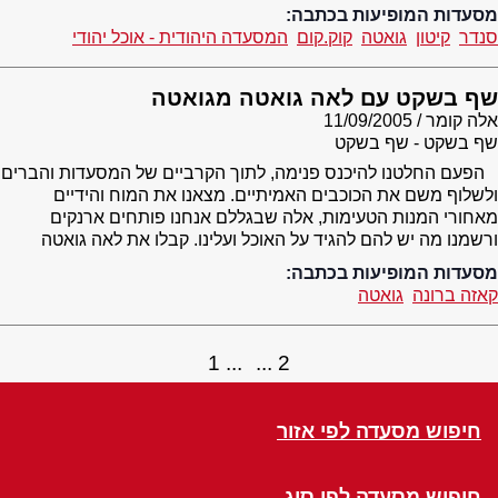
מסעדות המופיעות בכתבה:
סנדר
קיטון
גואטה
קוק.קום
המסעדה היהודית - אוכל יהודי
שף בשקט עם לאה גואטה מגואטה
אלה קומר
11/09/2005
שף בשקט - שף בשקט
הפעם החלטנו להיכנס פנימה, לתוך הקרביים של המסעדות והברים
ולשלוף משם את הכוכבים האמיתיים. מצאנו את המוח והידיים
מאחורי המנות הטעימות, אלה שבגללם אנחנו פותחים ארנקים
ורשמנו מה יש להם להגיד על האוכל ועלינו. קבלו את לאה גואטה
מסעדות המופיעות בכתבה:
קאזה ברונה
גואטה
1
2
חיפוש מסעדה לפי אזור
חיפוש מסעדה לפי סוג