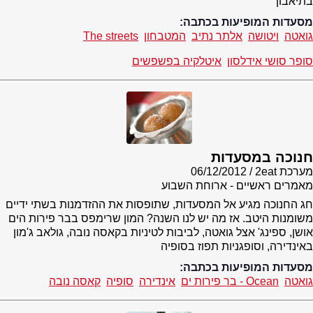
בתיאבון
מסעדות המופיעות בכתבה:
גואטה
ויטושה
אלתר נתיב
המטבחון
The streets
סופר סושי אידלסון
איטלקיה בפשפשים
חנוכה במסעדות
מערכת 2eat
06/12/2012
מאמרים ראשיים - ארוחת השבוע
חג החנוכה מגיע אל המסעדות, שתופסות את ההזדמנות בשתי ידיים
משומנות היטב. אז מה יש לנו השנה? המון שרימפס בבר פירות הים
אושן, ספינג' אצל גואטה, לביבות לטיניות בקאסה נובה, גולאב ג'מון
באינדירה, וסופגניות תפוז בסופיה
מסעדות המופיעות בכתבה:
גואטה
Ocean - בר פירות ים
אינדירה
סופיה
קאסה נובה