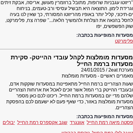
"ריזוטו עגבניות שרופות, מתובל ברוזמרין מעושן, אריסה, אבקת זיתים
וגרידת לימון. התוצאה היא תבשיל עסיסי ורב-טעמים, בניחוח
ים-תיכוני, קליל יותר באופיו מהריזוטו המסורתי, כך שאין לנו בעיה
לחסל בהנאה את הצלחת ולהמשיך הלאה..." שפרה צח, פלימרקט,
שוק הפשפשים, יפו
מסעדות המופיעות בכתבה:
פלימרקט
מסעדות מומלצות לקהל עובדי ההייטק- סקירת
מסעדות ברמת החייל
מערכת 2eat
24/01/2015
מאמרים ראשיים - מסעדות מומלצות
שעות הצהריים ברמת החייל מתאפיינות במסעדות שוקקות אדם,
ובעובדי ההייטק ברי המזל אשר זוכים לאכול את ארוחות הצהריים
שלהם מדי יום במסעדות ברמת החייל. ריכזנו לכם כאן מספר
מסעדות מומלצות באזור, כדי שאף פעם לא ישעמם לכם בהפסקת
הצהריים.
מסעדות המופיעות בכתבה:
פסטה מיאה רמת החייל
אוונגרד
שגב אקספרס רמת החייל
יבולים