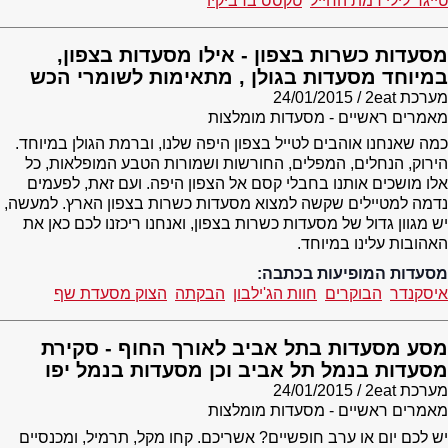
טייגר לילי רמת החייל
טקסס ברביקיו
מסעדות כשרות בצפון - אילו מסעדות בצפון,
במיוחד מסעדות בגולן , מתאימות לשומרי הכש
מערכת 2eat
24/01/2015
מאמרים ראשיים - מסעדות מומלצות
כמה שאנחנו אוהבים לטייל בצפון היפה שלנו, וברמת הגולן במיוחד.
הירוק, הנחלים, המפלים, החורשות ושמורות הטבע המופלאות, כל
אלו מושכים אותנו בחבלי קסם אל הצפון היפה. ועם זאת, לפעמים
נדמה למטיילים שקשה למצוא מסעדות כשרות בצפון הארץ. למעשה,
יש מגוון גדול של מסעדות כשרות בצפון, ואנחנו ריכזנו לכם כאן את
האהובות עלינו במיוחד.
מסעדות המופיעות בכתבה:
איסקנדר
הבוקרים
חוות הג'ילבון
הבקתה
הצוק מסעדת שף
מסע מסעדות בתל אביב לאורך החוף - סקירת
מסעדות בנמל תל אביב וכן מסעדות בנמל יפו
מערכת 2eat
24/01/2015
מאמרים ראשיים - מסעדות מומלצות
יש לכם יום או ערב חופשיים? אשריכם. קחו מקל, תרמיל, ומכנסיים