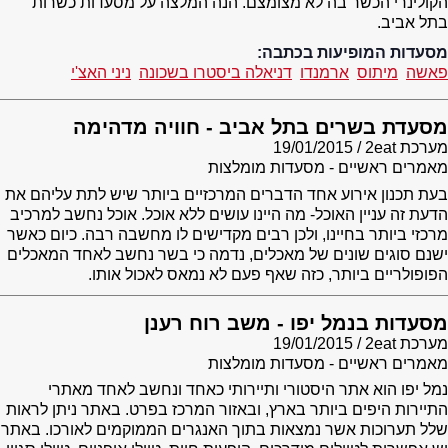
הקולינרי הכשר בה לא מצומצם. הנה המלצה על מסעדות כשרות
בתל אביב.
מסעדות המופיעות בכתבה:
פאשה
מיתוס
ארמנדו
דניאלה ביסטרו בשכונה
ניני האצ'י
מסעדת בשרים בתל אביב - חוויה מדהימה
מערכת 2eat
19/01/2015
מאמרים ראשיים - מסעדות מומלצות
בעת תכנון אירוע אחד הדברים המרכזיים ביותר שיש לתת עליהם את
הדעת זה עניין האוכל- מה היינו עושים ללא אוכל. אוכל נחשב למרכיב
מרכזי ביותר בחיינו, ולכן רבים מקדישים לו מחשבה רבה. כיום כאשר
ישנם סוגים שונים של מאכלים, נדמה כי בשר נחשב לאחד המאכלים
הפופולריים ביותר, כזה שאף פעם לא נמאס לאכול אותו.
מסעדות בנמל יפו - משב רוח רענן
מערכת 2eat
19/01/2015
מאמרים ראשיים - מסעדות מומלצות
נמל יפו הוא אתר היסטורי ותיירותי כאחד ונחשב לאחד מאתרי
התיירות היפים ביותר בארץ, ובאזור המרכז בפרט. באתר ניתן לראות
שלל תערוכות אשר נמצאות בתוך האנגרים הממוקמים לאורכו. באתר