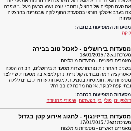
שלושה סוגי גבינות, שמוגשת על מצע עגבניות חרוכות שמשלימות
את טעם הקלייה של החציל, ורוטב יוגורט-נענע מרענן מעל..." שפרה
צח בערב איטלקי חורפי במסעדת החוף לוקה שבמרינה בהרצליה
פיתוח
מסעדות המופיעות בכתבה:
לוקה
מסעדות בירושלים - לאכול טוב בבירה
מערכת 2eat
18/01/2015
מאמרים ראשיים - מסעדות מומלצות
בשנים האחרונות נפתחו עשרות מסעדות בירושלים, והבירה הפכה
לאטרקציה חמה מבחינה קולינרית. ניתן למצוא בה מסעדות שף לצד
מסעדות שוק, חומוסיות בסמיכות למסעדות עדתיות, ברים ללילה
ובתי קפה לבוקר. אז מה מחכה לנו בבירה?
מסעדות המופיעות בכתבה:
דולפין ים
פולי
בין הקשתות
שיפודי מחניודה
מסעדות בדיזינגוף - לחגוג אירוע קטן בגדול
מערכת 2eat
17/01/2015
מאמרים ראשיים - מסעדות מומלצות