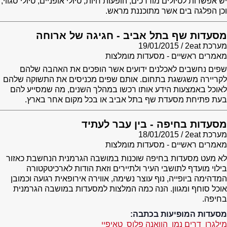
יש אפשרות לטיולים מודרכים, הופעות חיות, טיולי אופניים, טיולי סגווי,
וכן הפלגה בים אשר מתוכננת מראש.
מסעדות שף בתל אביב - חגיגה של ארוחה
מערכת 2eat
19/01/2015
מאמרים ראשיים - מסעדות מומלצות
שפים נחשבים לאכלנים ידועים אשר הופכים את האהבה שלהם
לקריירה משגשגת בתחום. אותם שפים מכניסים את התשוקה שלהם
לאוכל באמצעות הידע אותו רכשו במהלך השנים, מה שמסייע להם
בעת פתיחת מסעדת שף בתל אביב או בכל מקום אחר בארץ.
מסעדות בחיפה - בין עבר לעתיד
מערכת 2eat
18/01/2015
מאמרים ראשיים - מסעדות מומלצות
לא מעט מסעדות בחיפה שוכנות במושבה הגרמנית הנחשבת כאזור
בילוי מועדף לתושבי העיר ולתיירים וזאת הודות לארכיטקטורה
המדהימה ביופייה, נוף עוצר נשימה, אווירה אירופאית רגועה וכמובן
אוכל סוחף ומגוון. הנה כמה המלצות למסעדות במושבה הגרמנית
בחיפה.
מסעדות המופיעות בכתבה:
מילגרו
דרים נמו
הוואנה פלוס
טאיפיי