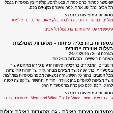
שאפשר לפתוח בהם כפתור, וצאו למסע קולינרי בין מסעדות בנמל
תל אביב ונמל יפו. אחח..כמה שאנחנו מקנאים בכם.
מסעדות המופיעות בכתבה:
מול ים
בני הדייג
הסוכה הלבנה
בלק אאוט
הקונטיינר
קלמטה
קיטשן מרקט
הזקן והים
גרג נמל תל אביב
מסעדות בהרצליה פיתוח - מסעדות מומלצות
בעלות אווירה ייחודית
מערכת 2eat
24/01/2015
מאמרים ראשיים - מסעדות מומלצות
העובדים והמבקרים בהרצליה פיתוח יודעים כי זהו מתחם עשיר
במסעדות ובתי קפה אשר מציעים מבחר גדול של חוויות קולינריות
מכל הסוגים. בתוך כל השפע הזה נמצאות מספר מסעדות מומלצות
אשר מציעות לסועדים בהן אווירה ייחודית ותחושה של קפיצה קטנה
לחו"ל. ריכזנו לכם כאן כמה מהמסעדות האלו.
מסעדות המופיעות בכתבה:
ג'ויה הרצליה
La Vaca Loca
Meat and Wine Co
מינאטו סושי בר
מסעדות כשרות באילת - גם מסעדות באילת יכולות