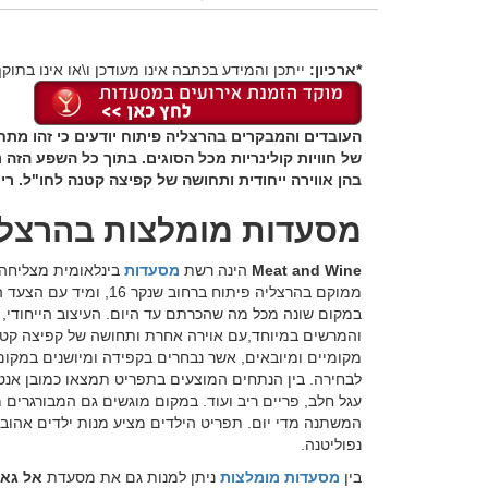
*ארכיון:
ייתכן והמידע בכתבה אינו מעודכן ו\או אינו בתוקף
העובדים והמבקרים בהרצליה פיתוח יודעים כי זהו מת
של חוויות קולינריות מכל הסוגים. בתוך כל השפע הז
בהן אווירה ייחודית ותחושה של קפיצה קטנה לחו"ל. ר
מסעדות מומלצות בהרצל
Meat and Wine
הינה רשת
מסעדות
בינלאומית מצליחה א
ממוקם בהרצליה פיתוח ברח
במקום שונה מכל מה שהכרתם עד היום. העיצוב הייחודי, ה
והמרשים במיוחד,עם אוירה אחרת ותחושה של קפיצה קטנ
מקומיים ומיובאים, אשר נבחרים בקפידה ומיושנים במקום.
לבחירה. בין הנתחים המוצעים בתפריט תמצאו כמובן אנטריק
עגל חלב, פריים ריב ועוד. במקום מוגשים גם המבורגרים מ
המשתנה מדי יום. תפריט הילדים מציע מנות ילדים אהובות
נפוליטנה.
בין
מסעדות מומלצות
ניתן למנות גם את מסעדת
אל גאו