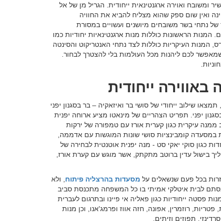
 ומשובח ואוירה ארגנטינאית ייחודית. הגריל מן של אל
טינה ואין שום ספק שהוא מצליח להביא את החוויה
 של נתחי בשר משובחים מיושנים ועשויים במסורת
ם. המנות הראשונות כוללות מנות ארגנטינאיות יחודיות כמו
נדס, המנות העיקריות כוללות לצד נתחי האנטריקוט והסינטה
שמאפשר לכם ליהנות מכל העולמות בלי להצטרך לבחור.
וניות.
באווירה ייחודית
 הממוקמת ברחוב המנופים 8, תמצאו שילוב ייחודי של סושי בר ואיזאקיה – בר בסגנון יפני
גנון יפני. תפריט הצהריים של מינאטו מציע ארוחה יפנית
 ממנה עיקרית כגון קערית אורז עם טמפורה של ירקות
ת במסעדה קומבינציות סושי שונות המוגשות עם אדממה,
דות כגון סוקי יאקי סט - מנה יפנית אוטנטית לבחירה של
הליך בישול עדין ברוטב מתקתק, אשר מוגש עם קערת אורז,
רות בכל פעם שנשאלים על
מסעדות בהרצליה פיתוח
, ולא
כנסתם לבית איטלקי אמיתי בו כל המשפחה מתכנסת סביב
ת פסטה ייחודיות כגון פאליה אי פיינו ובתרגום לעברית
פטריות, רוזמרין, אפונה, חזה אווז ופרמג'אנו, וכן מנות
דינזי, תפוזים וזיתים.