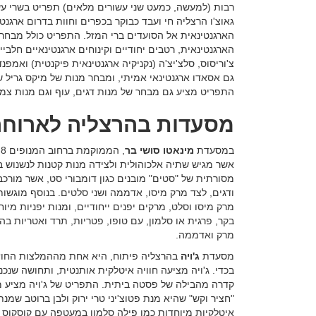
רבות (למעשה, כמעט שני עשורים מלאים) תפריט בשרי עשיר
גאוצ'ו הרצליה חי ועבד כבוקר בכפרים וחוות בדרום ארגנ
הארגנטינאית אל הסועדים ברי המזל. התפריט כולל מבחר
הארגנטינאית, רטבים יחודיים וקינוחים ארגנטינאיים חלביי
צ'וריסוס, סלצ'יצ'ה (נקניקיה ארגנטינאית פיקנטית) ואמפ
גם אסאדו ארגנטינאי אמיתי, ומבחר מנות של מיקס גריל 
התפריט מציע גם מבחר של מנות דגים, עוף וגם מנות צמח
מסעדות בהרצליה לארוחה 
במסעדת
מינאטו סושי בר
,
אשר מגיש שתיה אלכוהולית ולצידה מנות קטנות לנשנוש בס
מסורתית של "סטים" מובנים כגון דומבורי סט, אשר מורכב
ודגים, לצד מרק מיסו, אדממה ושני סלטים. בנוסף מוגשו
מרק מיסו וסלט, מרקים יפנים ייחודיים, ומנות יפניות מיוח
בקר, פרגית או סלמון, עם טופו, פטריות, תרד ואטריות ב
מרק ואדממה.
מסעדת
ג'ויה
בהרצליה פיתוח, היא אחת מההמלצות החוז
בכדי. ג'ויה מציעה חוויה איטלקית אותנטית, ותחושה שנ
קדרה מהבילה של פסטה ביתית. התפריט של ג'ויה מציע מנו
"חציר וקש" שהיא מנת פטוצ'יני טרי ירוק ולבן ברוטב שמנת, 
איטלקיות מיוחדות כמו פילה סלמון במעטפה עם קוסקוס סר