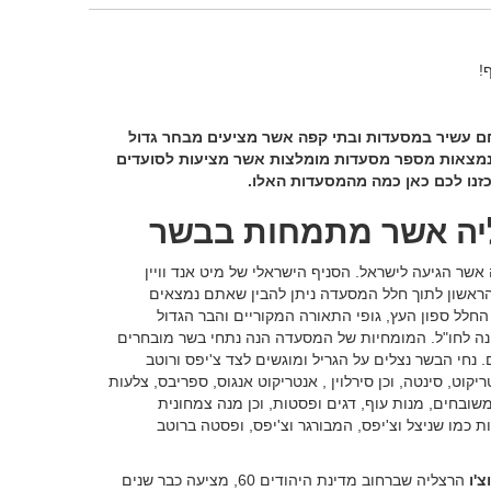
!
חם עשיר במסעדות ובתי קפה אשר מציעים מבחר גדול
ה נמצאות מספר מסעדות מומלצות אשר מציעות לסועדים
יכזנו לכם כאן כמה מהמסעדות האלו.
יה אשר מתמחות בבשר
שר הגיעה לישראל. הסניף הישראלי של מיט אנד וויין
וב שנקר 16, ומיד עם הצעד הראשון לתוך חלל המסעדה ניתן להבין שאתם נמצאים
חלל ספון העץ, גופי התאורה המקוריים והבר הגדול
ה לחו"ל. המומחיות של המסעדה הנה נתחי בשר מובחרים
 נחי הבשר נצלים על הגריל ומוגשים לצד צ'יפס ורוטב
וט, סינטה, וכן סירלוין , אנטריקוט אנגוס, ספריבס, צלעות
שובחים, מנות עוף, דגים ופסטות, וכן מנה צמחונית
 כמו שניצל וצ'יפס, המבורגר וצ'יפס, ופסטה ברוטב
צ'ו
הרצליה שברחוב מדינת היהודים 60, מציעה כבר שנים