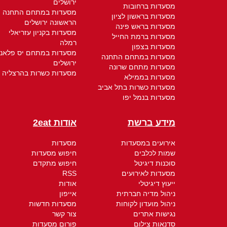
ירושלים
מסעדות ברחובות
מסעדות במתחם התחנה
מסעדות בראשון לציון
הראשונה ירושלים
מסעדות בראש פינה
מסעדות בקניון עזריאלי
מסעדות ברמת החייל
רמלה
מסעדות בצפון
מסעדות במתחם יס פלאנ
מסעדות במתחם התחנה
ירושלים
מסעדות מתחם שרונה
מסעדות כשרות בהרצליה
מסעדות בממילא
מסעדות כשרות בתל אביב
מסעדות בנמל יפו
מידע ברשת
אודות 2eat
אירועים במסעדות
מסעדות
שמות לכלבים
חיפוש מסעדות
סוכנות דיגיטל
חיפוש מתקדם
מסעדות לאירועים
RSS
ייעוץ דיגיטלי
אודות
ניהול מדיה חברתית
אייפון
ניהול מועדון לקוחות
מסעדות חדשות
נגישות אתרים
צור קשר
סדנאות צילום
פורום מסעדות