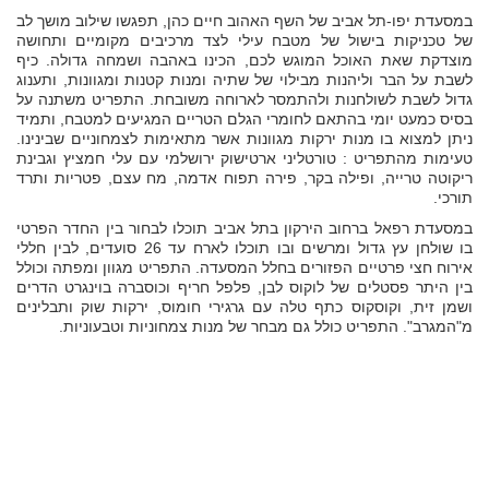
במסעדת יפו-תל אביב של השף האהוב חיים כהן, תפגשו שילוב מושך לב
של טכניקות בישול של מטבח עילי לצד מרכיבים מקומיים ותחושה
מוצדקת שאת האוכל המוגש לכם, הכינו באהבה ושמחה גדולה. כיף
לשבת על הבר וליהנות מבילוי של שתיה ומנות קטנות ומגוונות, ותענוג
גדול לשבת לשולחנות ולהתמסר לארוחה משובחת. התפריט משתנה על
בסיס כמעט יומי בהתאם לחומרי הגלם הטריים המגיעים למטבח, ותמיד
ניתן למצוא בו מנות ירקות מגוונות אשר מתאימות לצמחוניים שבינינו.
טעימות מהתפריט : טורטליני ארטישוק ירושלמי עם עלי חמציץ וגבינת
ריקוטה טרייה, ופילה בקר, פירה תפוח אדמה, מח עצם, פטריות ותרד
תורכי.
במסעדת רפאל ברחוב הירקון בתל אביב תוכלו לבחור בין החדר הפרטי
בו שולחן עץ גדול ומרשים ובו תוכלו לארח עד 26 סועדים, לבין חללי
אירוח חצי פרטיים הפזורים בחלל המסעדה. התפריט מגוון ומפתה וכולל
בין היתר פסטלים של לוקוס לבן, פלפל חריף וכוסברה בוינגרט הדרים
ושמן זית, וקוסקוס כתף טלה עם גרגירי חומוס, ירקות שוק ותבלינים
מ"המגרב". התפריט כולל גם מבחר של מנות צמחוניות וטבעוניות.