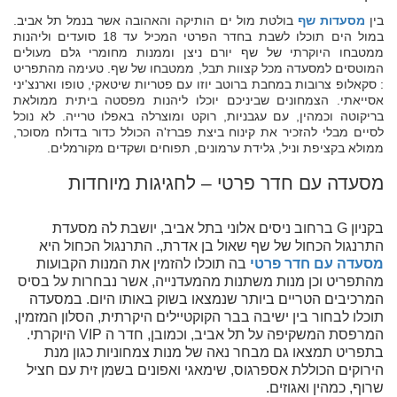
בין
מסעדות שף
בולטת מול ים הותיקה והאהובה אשר בנמל תל אביב.
במול הים תוכלו לשבת בחדר הפרטי המכיל עד 18 סועדים וליהנות
ממטבחו היוקרתי של שף יורם ניצן וממנות מחומרי גלם מעולים
המוטסים למסעדה מכל קצוות תבל, ממטבחו של שף. טעימה מהתפריט
: סקאלופ צרובות במחבת ברוטב יוזו עם פטריות שיטאקי, טופו וארנצ'יני
אסייאתי. הצמחונים שביניכם יוכלו ליהנות מפסטה ביתית ממולאת
בריקוטה וכמהין, עם עגבניות, רוקט ומוצרלה באפלו טרייה. לא נוכל
לסיים מבלי להזכיר את קינוח ביצת פברז'ה הכולל כדור בדולח מסוכר,
ממולא בקציפת וניל, גלידת ערמונים, תפוחים ושקדים מקורמלים.
מסעדה עם חדר פרטי – לחגיגות מיוחדות
בקניון G ברחוב ניסים אלוני בתל אביב, יושבת לה מסעדת
התרנגול הכחול של שף שאול בן אדרת,. התרנגול הכחול היא
מסעדה עם חדר פרטי
בה תוכלו להזמין את המנות הקבועות
מהתפריט וכן מנות משתנות מהמעדנייה, אשר נבחרות על בסיס
המרכיבים הטריים ביותר שנמצאו בשוק באותו היום. במסעדה
תוכלו לבחור בין ישיבה בבר הקוקטיילים היקרתית, הסלון המזמין,
המרפסת המשקיפה על תל אביב, וכמובן, חדר ה VIP היוקרתי.
בתפריט תמצאו גם מבחר נאה של מנות צמחוניות כגון מנת
הירוקים הכוללת אספרגוס, שימאגי ואפונים בשמן זית עם חציל
שרוף, כמהין ואגוזים.