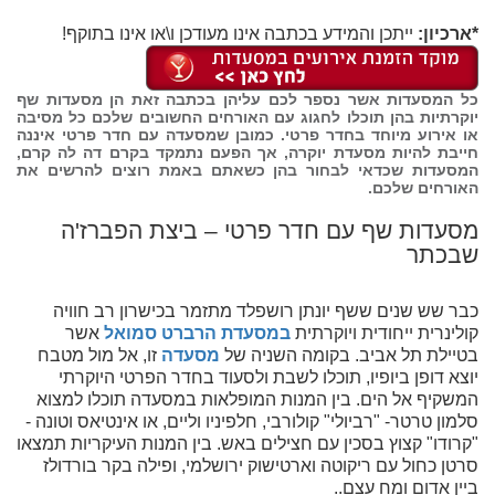
*ארכיון:
ייתכן והמידע בכתבה אינו מעודכן ו\או אינו בתוקף!
כל המסעדות אשר נספר לכם עליהן בכתבה זאת הן מסעדות שף
יוקרתיות בהן תוכלו לחגוג עם האורחים החשובים שלכם כל מסיבה
או אירוע מיוחד בחדר פרטי. כמובן שמסעדה עם חדר פרטי איננה
חייבת להיות מסעדת יוקרה, אך הפעם נתמקד בקרם דה לה קרם,
המסעדות שכדאי לבחור בהן כשאתם באמת רוצים להרשים את
האורחים שלכם.
מסעדות שף עם חדר פרטי – ביצת הפברז'ה
שבכתר
כבר שש שנים ששף יונתן רושפלד מתזמר בכישרון רב חוויה
קולינרית ייחודית ויוקרתית
במסעדת הרברט סמואל
אשר
בטיילת תל אביב. בקומה השניה של
מסעדה
זו, אל מול מטבח
יוצא דופן ביופיו, תוכלו לשבת ולסעוד בחדר הפרטי היוקרתי
המשקיף אל הים. בין המנות המופלאות במסעדה תוכלו למצוא
סלמון טרטר- "רביולי" קולורבי, חלפיניו וליים, או אינטיאס וטונה -
"קרודו" קצוץ בסכין עם חצילים באש. בין המנות העיקריות תמצאו
סרטן כחול עם ריקוטה וארטישוק ירושלמי, ופילה בקר בורדולז
ביין אדום ומח עצם..