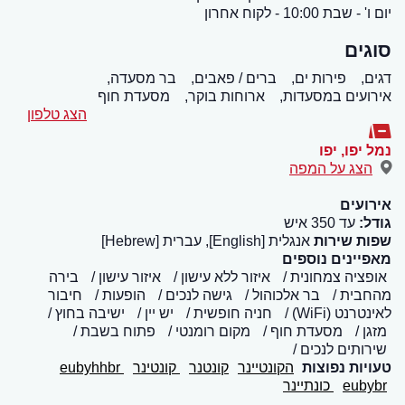
יום ו' - שבת 10:00 - לקוח אחרון
סוגים
דגים,
פירות ים,
ברים / פאבים,
בר מסעדה,
אירועים במסעדות,
ארוחות בוקר,
מסעדת חוף
הצג טלפון
נמל יפו
,
יפו
הצג על המפה
אירועים
גודל:
עד 350 איש
שפות שירות
אנגלית [English], עברית [Hebrew]
מאפיינים נוספים
אופציה צמחונית
איזור ללא עישון
איזור עישון
בירה
מהחבית
בר אלכוהול
גישה לנכים
הופעות
חיבור
לאינטרנט (WiFi)
חניה חופשית
יש יין
ישיבה בחוץ
מזגן
מסעדת חוף
מקום רומנטי
פתוח בשבת
שירותים לנכים
טעויות נפוצות
הקונטיינר
קונטנר
קונטינר
eubyhhbr
eubybr
כונתיינר