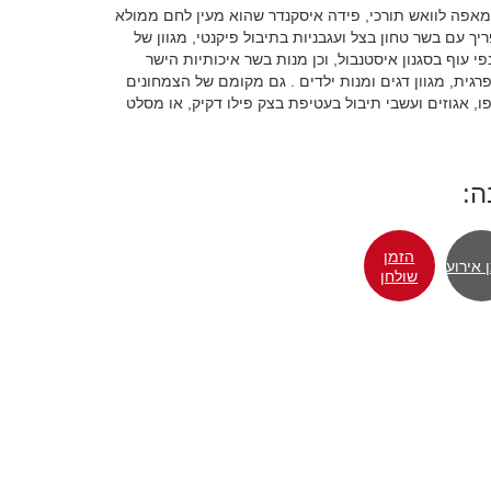
אפה לוואש תורכי, פידה איסקנדר שהוא מעין לחם ממולא
ך עם בשר טחון בצל ועגבניות בתיבול פיקנטי, מגוון של
פי עוף בסגנון איסטנבול, וכן מנות בשר איכותיות הישר
פרגית, מגוון דגים ומנות ילדים . גם מקומם של הצמחונים
ו, אגוזים ועשבי תיבול בעטיפת בצק פילו דקיק, או מסלט
ה:
הזמן
 אירוע
שולחן