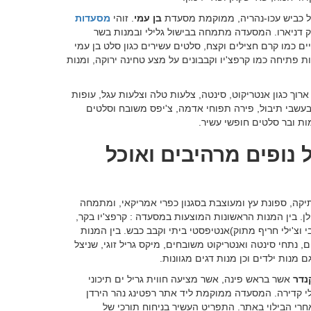
על כביש עכו-נהריה, ממוקמת מסעדת
בן עמי
. זוהי
מסעדות
 דניארו. המסעדה מתמחה בבישול גלילי ובמנות בשר
 כמו קרם חצילים וקצח, סלטים עשירים כגון סלט בן עמי
נות פתיחה כמו קרפצ'יו וקבבונים על מצע טחינה ירוקה, ומנות
וך כגון אנטריקוט, סינטה, צלעות טלה וצלעות עגל, עופות
עשבי תיבול, פירה תפוחי אדמה, צ'יפס משובח וסלטים
ות ובר סלטים חופשי עשיר.
 נופים מרהיבים ואוכל
יקה, ספונת עץ ומעוצבת בסגנון כפרי אמריקאי, ומתמחה
. בין המנות הראשונות המוצעות במסעדה : קרפצ'יו בקר,
י וצ'ילי חריף מתוק)אנטיפסטי ביתי וקבב כבש. בין המנות
נתחי סינטה ואנטריקוט משובחים, מיקס גריל זוגי, שניצל
 מנות ילדים וכן מנות דגים מגוונות.
נדר
אשר בראש פינה, אשר מציעה חווית גריל ים תיכוני
לי קדירה. המסעדה ממוקמת ליד אתר רפטינג נהר הירדן
רי הבילוי באתר. התפריט העשיר בניחוח תורכי של