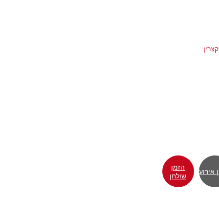
הזמן
 אירוע
שולחן