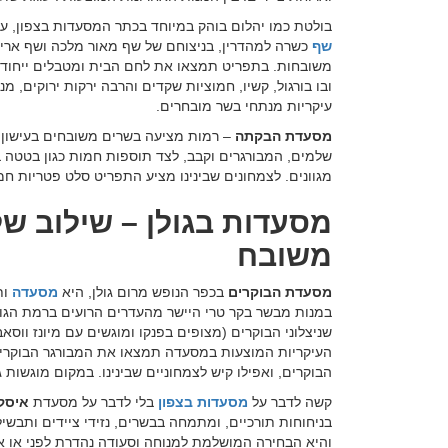
בולטת כמו יהלום בוהק במיוחד בכתר המסעדות בצפון, 
שף
כשרה למהדרין, בניצוחם של שף מאור מלכה ושף אריק
משובחות. בתפריט תמצאו את לחם הבית ומטבלים ייחודיים
ובו בורגול, קשיו, חמוציות שקדים והרבה ירקות ירוקים, מ
עיקריות מנתחי בשר מובחרים.
מסעדת הבקתה
– רמות מציעה בשרים משובחים בעישון אר
שלמים, המבורגרים וקבב, לצד תוספות חמות כגון בטטה ב
מגוונים. לצמחונים שבינינו מציע התפריט סלט פטריות חמ
מסעדות בגולן – שילוב של
משובח
מסעדת הבוקרים
בכפר הנופש מרום גולן, היא
מסעדה
ות
במנות מבשר בקר טרי היישר מהעדרים הרועים ברמת הגולן
שניצלוני הבוקרים (מצופים בפנקו ומוגשים עם מיונז ווסאב
העיקריות המוצעות במסעדה תמצאו את המבורגר הבוקרים, 
הבוקרים, ואפילו קיש לצמחוניים שבינינו. במקום מוגשות גם
קשה לדבר על
מסעדות בצפון
בלי לדבר על מסעדת
איסק
בניחוחות תורכיים, ומתמחה בבשרים, נזידי ציידים ותבשי
והיא הבחירה המושלמת למנוחה וסעודה נהדרת לפני או אח