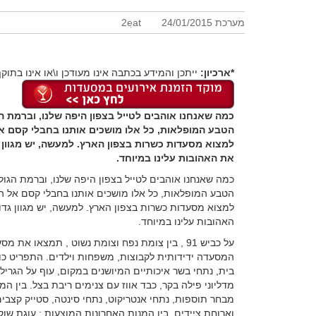
מערכת 2eat
24/01/2015
*ארכיון:
ייתכן והמידע בכתבה אינו מעודכן ו\או אינו בתוקף
כמה שאנחנו אוהבים לטייל בצפון היפה שלנו, וברמת הג
הטבע המופלאות, כל אלו מושכים אותנו בחבלי קסם אל
למצוא מסעדות כשרות בצפון הארץ. למעשה, יש מגוון ג
את האהובות עלינו במיוחד.
כמה שאנחנו אוהבים לטייל בצפון היפה שלנו, וברמת הגול
הטבע המופלאות, כל אלו מושכים אותנו בחבלי קסם אל ה
למצוא מסעדות כשרות בצפון הארץ. למעשה, יש מגוון גדול
האהובות עלינו במיוחד.
על כביש 91 , בין צומת נפח וצומת נשוט , תמצאו את מסעדת
המסעדה ידידותית לקבוצות, משפחות וילדים. התפריט כול
בית, נתחי בשר איכותיים המיושנים במקום, עוף על הגריל 
מדליוני פילה בקר, כבד אווז עם צנימים ריבת בצל. בין המ
מבחר תוספות, נתחי אנטריקוט, נתחי סינטה, סטייק קצבים, 
וארוחת ציידים. בין המנות האחרונות המוצעות : עוגת שוקו