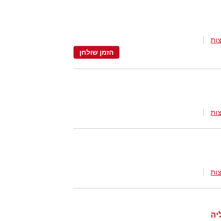
ות
הזמן שולחן
ות
ות
יה