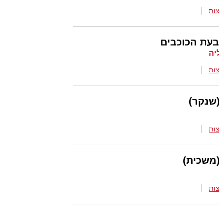
ות
עת הכוכבים
יה
ות
שנקר)
ות
משכית)
ות