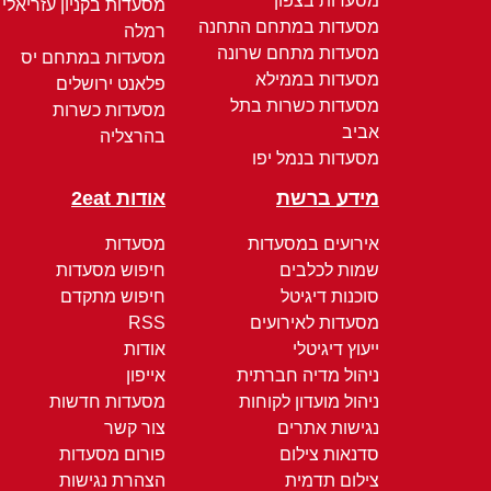
מסעדות בצפון
מסעדות בקניון עזריאלי
מסעדות במתחם התחנה
רמלה
מסעדות מתחם שרונה
מסעדות במתחם יס
מסעדות בממילא
פלאנט ירושלים
מסעדות כשרות בתל
מסעדות כשרות
אביב
בהרצליה
מסעדות בנמל יפו
מידע ברשת
אודות 2eat
אירועים במסעדות
מסעדות
שמות לכלבים
חיפוש מסעדות
סוכנות דיגיטל
חיפוש מתקדם
מסעדות לאירועים
RSS
ייעוץ דיגיטלי
אודות
ניהול מדיה חברתית
אייפון
ניהול מועדון לקוחות
מסעדות חדשות
נגישות אתרים
צור קשר
סדנאות צילום
פורום מסעדות
צילום תדמית
הצהרת נגישות