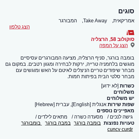
סוגים
אמריקאית,
Take Away,
המבורגר
הצג טלפון
סוקולוב 58
,
הרצליה
הצג על המפה
בומבה בורגר, סניף הרצליה, מציעה המבורגרים עסיסיים
מוגשים בלחמניה טרייה, ירקות לבחירה ומגוון רטבים. במקום גם
מבחר שיפודים טריים הניצלים לאיטם על האש ומוגשים עם
מבחר סלטי הבית בפיתות חמות.
כשרות
[לא ידוע]
משלוחים
יש משלוחים
שפות שירות
אנגלית [English], עברית [Hebrew]
מאפיינים נוספים
גישה לנכים
מסעדה כשרה
מתאים לילדים
טעויות נפוצות
בומבה בורגר
במבה בורגר
בומבורגר
cuncv curdr