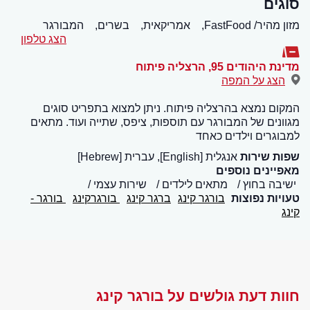
סוגים
מזון מהיר/ FastFood,
אמריקאית,
בשרים,
המבורגר
הצג טלפון
מדינת היהודים 95
,
הרצליה פיתוח
הצג על המפה
המקום נמצא בהרצליה פיתוח. ניתן למצוא בתפריט סוגים
מגוונים של המבורגר עם תוספות, ציפס, שתייה ועוד. מתאים
למבוגרים וילדים כאחד
שפות שירות
אנגלית [English], עברית [Hebrew]
מאפיינים נוספים
ישיבה בחוץ
מתאים לילדים
שירות עצמי
טעויות נפוצות
בורגר קינג
ברגר קינג
בורגרקינג
בורגר -
קינג
חוות דעת גולשים על בורגר קינג