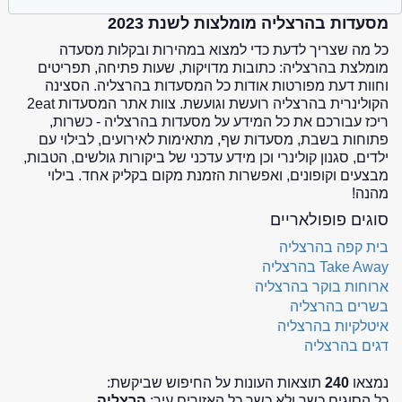
מסעדות בהרצליה מומלצות לשנת 2023
כל מה שצריך לדעת כדי למצוא במהירות ובקלות מסעדה
מומלצת בהרצליה: כתובות מדויקות, שעות פתיחה, תפריטים
וחוות דעת מפורטות אודות כל המסעדות בהרצליה. הסצינה
הקולינרית בהרצליה רועשת וגועשת. צוות אתר המסעדות 2eat
ריכז עבורכם את כל המידע על מסעדות בהרצליה - כשרות,
פתוחות בשבת, מסעדות שף, מתאימות לאירועים, לבילוי עם
ילדים, סגנון קולינרי וכן מידע עדכני של ביקורות גולשים, הטבות,
מבצעים וקופונים, ואפשרות הזמנת מקום בקליק אחד. בילוי
מהנה!
סוגים פופולאריים
בית קפה בהרצליה
Take Away בהרצליה
ארוחות בוקר בהרצליה
בשרים בהרצליה
איטלקיות בהרצליה
דגים בהרצליה
נמצאו
240
תוצאות העונות על החיפוש שביקשת:
כל הסוגים כשר ולא כשר כל האזורים עיר:
הרצליה