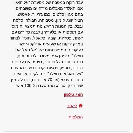
עבד רוקח במטבח של מסעדת "אל חאג'
אבו חאלד" מאכלים מזרחיים משובחים,
בהם מגוון סלטים, כמו ג'רג'יר, פאטוש,
חציל יווני, לימון, מטבוחה, תבולה, סלסה
ובצל. בין המנות הראשונות תמצאו חומוס
עם תוספות או בלעדיהן, לבנה כדורים עם
זעתר, פטריות, קובה ופלאפל. תוכלו לבחור
במרק ירקות או שעועית או לקפוץ ישר
לעיקריות המפורסמות של "אל חאג' אבו
חאלד", ביניהן גריל מעורב, לבבות עוף,
כבד ברוטב בצל וצנובר, סינייה עם עגבניות
וצנובר, סטייק פרגיות וקבב כבש. במסעדת
"אל חאג' אבו חאלד" ניתן לקיים אירועים
בחדר הפרטי (עד 70 אורחים), וגם להזמין
שירותי קייטרינג מהמסעדה ל-100 איש.
הצג טלפון
לאתר
המלצות