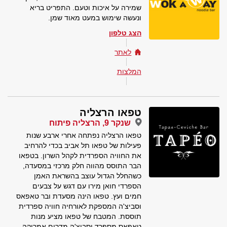
שמירה על איכות וטעם. התפריט בריא
ונעשה שימוש במעט מאוד שמן.
הצג טלפון
לאתר
המלצות
טפאו הרצליה
שנקר 9, הרצליה פיתוח
טפאו הרצליה נפתחה אחרי ארבע שנות
פעילות של טפאו תל אביב בכדי להרחיב
את החוויה הספרדית לקהל השרון. בטפאו
הבר התוסס מהווה חלק מרכזי במסעדה,
כשהחלל הגדול עוצב בהשראת האמן
הספרדי חואן מירו עם דגש על צבעים
חמים ועץ. טפאו הינה מסעדת ובר טאפאס
וסביצ'ה המספקת לאורחיה חוויה ספרדית
תוססת. המטבח של טפאו מציע מנות
טאפאס מספרד וסביצ'ה מדרום אמריקה.