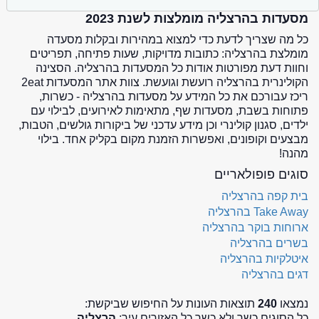
מסעדות בהרצליה מומלצות לשנת 2023
כל מה שצריך לדעת כדי למצוא במהירות ובקלות מסעדה
מומלצת בהרצליה: כתובות מדויקות, שעות פתיחה, תפריטים
וחוות דעת מפורטות אודות כל המסעדות בהרצליה. הסצינה
הקולינרית בהרצליה רועשת וגועשת. צוות אתר המסעדות 2eat
ריכז עבורכם את כל המידע על מסעדות בהרצליה - כשרות,
פתוחות בשבת, מסעדות שף, מתאימות לאירועים, לבילוי עם
ילדים, סגנון קולינרי וכן מידע עדכני של ביקורות גולשים, הטבות,
מבצעים וקופונים, ואפשרות הזמנת מקום בקליק אחד. בילוי
מהנה!
סוגים פופולאריים
בית קפה בהרצליה
Take Away בהרצליה
ארוחות בוקר בהרצליה
בשרים בהרצליה
איטלקיות בהרצליה
דגים בהרצליה
נמצאו
240
תוצאות העונות על החיפוש שביקשת:
כל הסוגים כשר ולא כשר כל האזורים עיר:
הרצליה