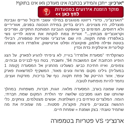
*ארכיון:
ייתכן והמידע בכתבה אינו מעודכן ו\או אינו בתוקף!
"הארנצ'יני, כדורי ריזוטו מטוגנים במילוי עשבי תיבול טריים וגבינת
מוצרלה, היו מצוינים. רכים בדיוק במידה הנכונה בפנים, אווריריים
ולא דחוסים, חמימים כך שאפקט הגבינה המותכת התקיים, ופריכים
וקראנצ'יים מבחוץ..." אורית צמח לוקחת את אימא לדייט נשי
באלפרדו פתח תקווה. היו שם ארנצ'יני ופטריות טמפורה, רביולי
בטטה ופילה סלמון, פוקאצ'ה וסלט ארטישוק. אלפרדו היא אופרה
קולינרית איטלקית כדת וכדין
כשהקלדתי "מסעדת אלפרדו" בווייז, לא ציפיתי להגיע לפארק. על הצג
הופיע הכתובת 'אם המושבות 94', וחשבתי, בטח נוף לבניינים גבוהים,
צפופים, ואיזו חתיכת כביש. כשעלינו מהחניון אל המסעדה (קומה 1
במעלית) גילינו מקום מרווח ונעים מאוד, המשקיף למדשאות פארק
עופר, אזור ההייטק של פתח תקווה. נוף של בריכות, מזרקות ועצים,
נחמד להיות מופתעת לטובה.
שעה שמונה בערב, המסעדה מלאה. זוגות, חברות, משפחות. במהלך
שהותנו שם חגגו מסביבנו שלושה ימי הולדת. המקום שמח, חברתי,
הומה. המלצרים טורחים בין השולחנות, אנשים מצטלמים, צוחקים, כלי
ההגשה צבעוניים, פיצות, פוקצ'ות, פסטות... מה שמוכיח את מה
שתמיד טענתי: בצק ושמנת = שמחת חיים.
ארנצ'יני VS פטריות בטמפורה