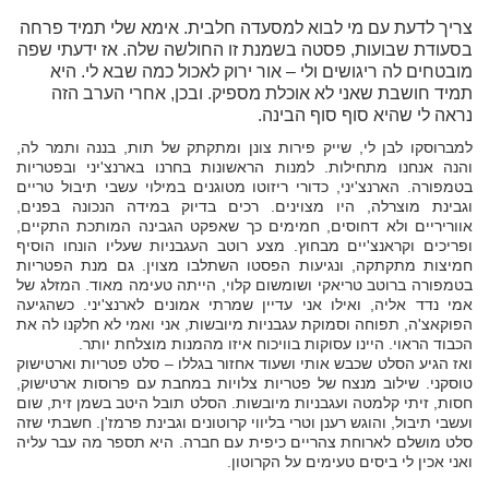
צריך לדעת עם מי לבוא למסעדה חלבית. אימא שלי תמיד פרחה
בסעודת שבועות, פסטה בשמנת זו החולשה שלה. אז ידעתי שפה
מובטחים לה ריגושים ולי – אור ירוק לאכול כמה שבא לי. היא
תמיד חושבת שאני לא אוכלת מספיק. ובכן, אחרי הערב הזה
נראה לי שהיא סוף סוף הבינה.
למברוסקו לבן לי, שייק פירות צונן ומתקתק של תות, בננה ותמר לה,
והנה אנחנו מתחילות. למנות הראשונות בחרנו בארנצ'יני ובפטריות
בטמפורה. הארנצ'יני, כדורי ריזוטו מטוגנים במילוי עשבי תיבול טריים
וגבינת מוצרלה, היו מצוינים. רכים בדיוק במידה הנכונה בפנים,
אווריריים ולא דחוסים, חמימים כך שאפקט הגבינה המותכת התקיים,
ופריכים וקראנצ'יים מבחוץ. מצע רוטב העגבניות שעליו הונחו הוסיף
חמיצות מתקתקה, ונגיעות הפסטו השתלבו מצוין. גם מנת הפטריות
בטמפורה ברוטב טריאקי ושומשום קלוי, הייתה טעימה מאוד. המזלג של
אמי נדד אליה, ואילו אני עדיין שמרתי אמונים לארנצ'יני. כשהגיעה
הפוקאצ'ה, תפוחה וסמוקת עגבניות מיובשות, אני ואמי לא חלקנו לה את
הכבוד הראוי. היינו עסוקות בוויכוח איזו מהמנות מוצלחת יותר.
ואז הגיע הסלט שכבש אותי ושעוד אחזור בגללו – סלט פטריות וארטישוק
טוסקני. שילוב מנצח של פטריות צלויות במחבת עם פרוסות ארטישוק,
חסות, זיתי קלמטה ועגבניות מיובשות. הסלט תובל היטב בשמן זית, שום
ועשבי תיבול, והוגש רענן וטרי בליווי קרוטונים וגבינת פרמז'ן. חשבתי שזה
סלט מושלם לארוחת צהריים כיפית עם חברה. היא תספר מה עבר עליה
ואני אכין לי ביסים טעימים על הקרוטון.