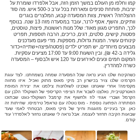
קמו וחלפו מן העולם במשך הזמן הזה, אבל אלפרדו שומרת על
יציבות, פותחת סניפים ומארחת בכל ערב כ-500 איש. מה סוד
ההצלחה? ראשית, צוות המסעדה קבוע, המלצרים בוגרים
וותיקים, והשף, אסף לרנר, עובד במסעדה מזה 13 שנה. בנוסף
לכך, התפריט מגוון מאוד: שלל מנות ראשונות, פיצות, טוסטים,
פסטות, קישים, סלטים, דגים, כריכים, הרבה תוספות, תפריט
קינוחים עשיר. המנות גדולות, מספקות. מדי פעם מעדכנים
מבצעים מיוחדים, יש תפריט ילדים (פסטה/פיצה+שתייה+כדור
גלידה ב-42 ₪), ובין השעות 9:00 עד 17:00 מציעים עסקיות.
המקום חמים ונעים לאירועים עד 120 איש ולבסוף – המסעדה
כשרה למהדרין.
כשהקינוח שלנו הגיע נראה שכל המסעדה שמחה בשמחתנו. לצד עוגת
הקרמינו שלנו צויר בכישרון רב מיקי מאוס מתוק ואכיל. איזו מחווה
מקסימה! אחרי שאנחנו ושכנינו לשולחנות צילמנו את יצירת המופת
האטרקטיבית, נאלצנו לשבור את הציפוי הקריספי של השוקולד הלבן עם
הקרמל ושברי אגוזי לוז ולחשוף את קרמבל השוקולד-נוגט שבתוכו
הסתתרה הפתעה נוספת - מוס נוטלה עם טראפל טירמיסו. שחיתות זה
כאן. וכך בעיניים מזוגגות וחיוך של מיקי מאוס, הבטחתי לאמי שעד
שבועות הקיבה תחזור לעצמה. אבל נראה לי שאנחנו נחזור ל'אלפרדו' עוד
קודם.