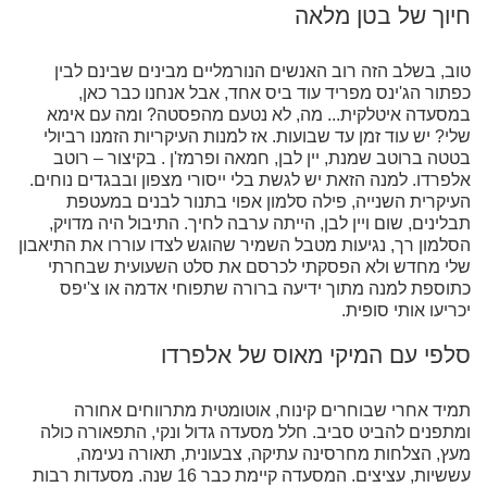
חיוך של בטן מלאה
טוב, בשלב הזה רוב האנשים הנורמליים מבינים שבינם לבין
כפתור הג'ינס מפריד עוד ביס אחד, אבל אנחנו כבר כאן,
במסעדה איטלקית... מה, לא נטעם מהפסטה? ומה עם אימא
שלי? יש עוד זמן עד שבועות. אז למנות העיקריות הזמנו רביולי
בטטה ברוטב שמנת, יין לבן, חמאה ופרמז'ן . בקיצור – רוטב
אלפרדו. למנה הזאת יש לגשת בלי ייסורי מצפון ובבגדים נוחים.
העיקרית השנייה, פילה סלמון אפוי בתנור לבנים במעטפת
תבלינים, שום ויין לבן, הייתה ערבה לחיך. התיבול היה מדויק,
הסלמון רך, נגיעות מטבל השמיר שהוגש לצדו עוררו את התיאבון
שלי מחדש ולא הפסקתי לכרסם את סלט השעועית שבחרתי
כתוספת למנה מתוך ידיעה ברורה שתפוחי אדמה או צ'יפס
יכריעו אותי סופית.
סלפי עם המיקי מאוס של אלפרדו
תמיד אחרי שבוחרים קינוח, אוטומטית מתרווחים אחורה
ומתפנים להביט סביב. חלל מסעדה גדול ונקי, התפאורה כולה
מעץ, הצלחות מחרסינה עתיקה, צבעונית, תאורה נעימה,
עששיות, עציצים. המסעדה קיימת כבר 16 שנה. מסעדות רבות