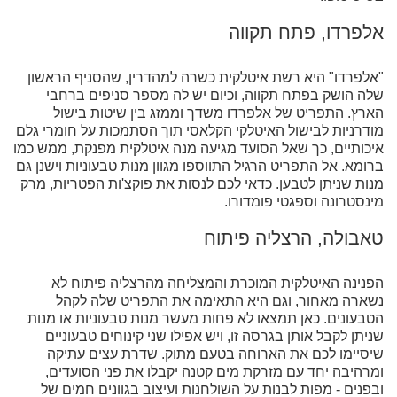
אלפרדו, פתח תקווה
"אלפרדו" היא רשת איטלקית כשרה למהדרין, שהסניף הראשון
שלה הושק בפתח תקווה, וכיום יש לה מספר סניפים ברחבי
הארץ. התפריט של אלפרדו משדך וממזג בין שיטות בישול
מודרניות לבישול האיטלקי הקלאסי תוך הסתמכות על חומרי גלם
איכותיים, כך שאל הסועד מגיעה מנה איטלקית מפנקת, ממש כמו
ברומא. אל התפריט הרגיל התווספו מגוון מנות טבעוניות וישנן גם
מנות שניתן לטבען. כדאי לכם לנסות את פוקצ'ות הפטריות, מרק
מינסטרונה וספגטי פומדורו.
טאבולה, הרצליה פיתוח
הפנינה האיטלקית המוכרת והמצליחה מהרצליה פיתוח לא
נשארה מאחור, וגם היא התאימה את התפריט שלה לקהל
הטבעונים. כאן תמצאו לא פחות מעשר מנות טבעוניות או מנות
שניתן לקבל אותן בגרסה זו, ויש אפילו שני קינוחים טבעוניים
שיסיימו לכם את הארוחה בטעם מתוק. שדרת עצים עתיקה
ומרהיבה יחד עם מזרקת מים קטנה יקבלו את פני הסועדים,
ובפנים - מפות לבנות על השולחנות ועיצוב בגוונים חמים של