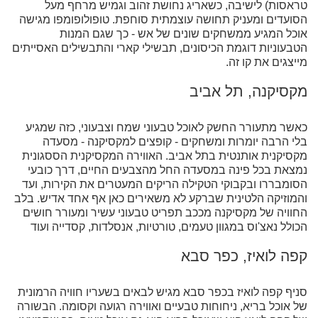
טראסות) לישיבה, כשאריג נחושת זהוב וגמיש מרחף מעל
הסועדים ומעניק תחושה עוצמתית סוחפת. טופולופומפו מגישה
אוכל המגיע ממשחקים שונים של אש - כך שגם המנות
הטבעוניות דוגמת הכיסונים, תבשילי קארי והתבשילים האסייתים
מייצגים את קו זה.
מקסיקנה, תל אביב
כאשר מתעורר החשק לאוכל טבעוני שמח וצבעוני, כזה שמגיע
בלי הרבה יומרות ומשחקים - קופצים למקסיקנה - מסעדה
מקסיקנית אותנטית בתל אביב. האווירה המקסיקנית הססגונית
נמצאת בכל פינה במסעדה החל מהצבעים החיים, דרך כובעי
הסומבררו ובקבוקי הטקילה הריקים המעטרים את הקירות, ועד
והמוזיקה הלטינית שברקע לא משאירים כאן אף אחד אדיש. בלב
החוויה של מקסיקנה מככב תפריט טבעוני עשיר ומעורר חושים
הכולל נאצ'וס במגוון טעמים, טורטיות, אנסלדות, קסדייה ועוד
קפה לואיז, כפר סבא
סניף קפה לואיז בכפר סבא מגיש לבאים בשעריו חוויה הרמונית
של אוכל בריא, ניחוחות טבעיים ואווירה רגועה וקסומה. הבשורה