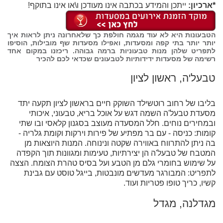
*ארכיון:
ייתכן והמידע בכתבה אינו מעודכן ו\או אינו בתוקף!
הטבעונות היא לא עוד מגמה חולפת כך שלאחרונה ניתן לראות איך
יותר יותר בתי קפה ומסעדות, ואפילו מסעדות שף מובילות, הוסיפו
לתפריט שלהן מנות טבעוניות ברמה גבוהה. ריכזנו במקום אחד
רשימה של מסעדות ידידותיות לטבעונים שכדאי לכם להכיר
טבעל'ה, ראשון לציון
בליבו של רחוב רוטשילד השוקק חיים בראשון לציון תקעה יתד
מסעדת טבעל'ה השמה דגש על אוכל בריא, טבעוני, איכותי
ובמחירים נוחים. חלל המסעדה מעוצב בסגנון קלאסי ובו שתי
קומות: כניסה - עם בר מפתיע של פירות וירקות וקומת גלריה -
בה ניתן להתרווח באווירה שקטה ונינוחה. המנות היוצאות מן
המטבח של טבעל'ה הן יצירתיות, טעימות ומגוונות תוך הקפדה
על שימוש בחומרי גלם מן הטבע ועל בסיס טהרת הצומח. הצצה
לתפריט: המבורגר מעדשים מונבטות, בייגל טוסט עם גבינת
קשיו, כריך טופו פטריות ועוד.
מגדלנה, מגדל