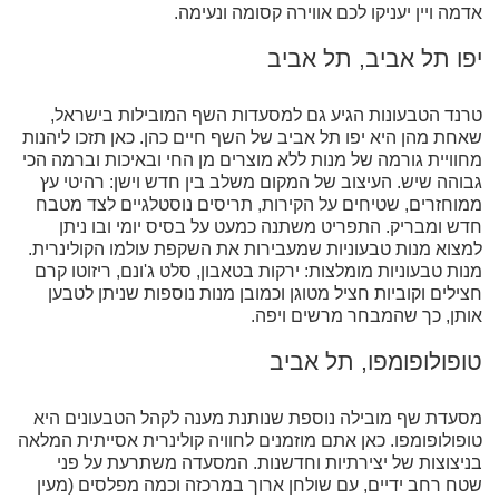
אדמה ויין יעניקו לכם אווירה קסומה ונעימה.
יפו תל אביב, תל אביב
טרנד הטבעונות הגיע גם למסעדות השף המובילות בישראל,
שאחת מהן היא יפו תל אביב של השף חיים כהן. כאן תזכו ליהנות
מחוויית גורמה של מנות ללא מוצרים מן החי ובאיכות וברמה הכי
גבוהה שיש. העיצוב של המקום משלב בין חדש וישן: רהיטי עץ
ממוחזרים, שטיחים על הקירות, תריסים נוסטלגיים לצד מטבח
חדש ומבריק. התפריט משתנה כמעט על בסיס יומי ובו ניתן
למצוא מנות טבעוניות שמעבירות את השקפת עולמו הקולינרית.
מנות טבעוניות מומלצות: ירקות בטאבון, סלט ג'ונם, ריזוטו קרם
חצילים וקוביות חציל מטוגן וכמובן מנות נוספות שניתן לטבען
אותן, כך שהמבחר מרשים ויפה.
טופולופומפו, תל אביב
מסעדת שף מובילה נוספת שנותנת מענה לקהל הטבעונים היא
טופולופומפו. כאן אתם מוזמנים לחוויה קולינרית אסייתית המלאה
בניצוצות של יצירתיות וחדשנות. המסעדה משתרעת על פני
שטח רחב ידיים, עם שולחן ארוך במרכזה וכמה מפלסים (מעין