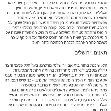
המגמה הטבעונית שלחה זרועות לכל רחבי הארץ, כך שתמצאו
מסעדות המציעות תפריט טבעוני גם בצפון, ומסעדת השף
הגלילית, מגדלנה, היא רק אחת מהן. כאן תוכלו ליהנות מתפריט
השואב השראה מהמטבח הגלילי האותנטי המציע מספר
אפשרויות לסועד הטבעוני. בין היתר תפגשו כאן חציל שרוף על
מצע טחינה שחורה, וקרם סלק, קובה צמחונית במילוי גרגירי
חומוס ומחבת פטריות בשילוב עשבי תיבול. המסעדה שוכנת על
חופי הכנרת, כך שאת הארוחה תוכלו לסעוד אל מול נוף עוצר
נשימה להר הארבל, לכנרת הכחולה ולהרי הגולן.
תאנים, ירושלים
היא שוכנת בתוך בית אבן ירושלמי מרשים, בעל חלל פנימי וחצר
גדולה מסביב לעץ זית ומתהדרת בהיותה אחת מהמסעדות
הצמחוניות הוותיקות בירושלים. הנוף הנשקף ממנה מבטיח מבט
אל עבר חומות העיר העתיקה והכותל המערבי - כך שיש תפאורה
מושלמת לארוחה הטבעונית. רשמית מדובר במסעדה
צמחונית-חלבית, המציעה מאכלים נפלאים גם לצמחונים וגם
לטבעונים. בין המנות הטבעוניות, הצבעוניות והמעניינות תמצאו
שלל סוגי מרקים, סלטים טריים המשדכים בחוכמה בין חומרי
הגלם, כריכים מפתיעים ומנות ים-תיכוניות ומהמזרח שהוכנו על
בסיס טופו.