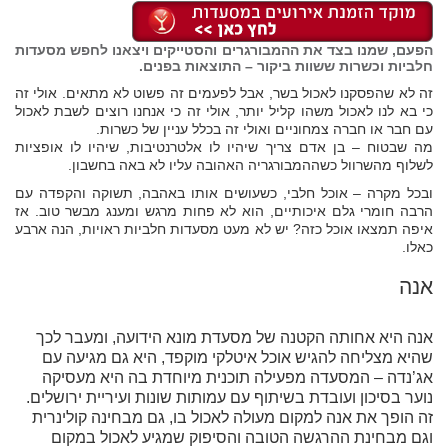
הפעם, שמנו בצד את ההמבורגרים והסטייקים ויצאנו לחפש מסעדות
חלביות וכשרות ששוות ביקור – התוצאות בפנים.
זה לא שהפסקנו לאכול בשר, אבל לפעמים זה פשוט לא מתאים. אולי זה
כי בא לנו לאכול משהו קליל יותר, אולי זה כי אנחנו רוצים לשבת לאכול
עם חבר או חברה צמחוניים ואולי זה בכלל עניין של כשרות.
מה שבטוח – בן אדם צריך שיהיו לו אלטרנטיבות, שיהיו לו אופציות
לשלוף מהשרוול כשההמבורגריה האהובה עליו לא באה בחשבון.
ובכל מקרה – אוכל חלבי, כשעושים אותו באהבה, תשוקה והקפדה עם
הרבה חומרי גלם איכותיים, הוא לא פחות מרגש ומענג מבשר טוב. אז
איפה תמצאו אוכל כזה? יש לא מעט מסעדות חלביות ראויות, הנה ארבע
כאלו.
אנה
אנה היא אחותה הקטנה של מסעדת מונא הידועה, ומעבר לכך
שהיא מצליחה להגיש אוכל איטלקי מוקפד, היא גם מגיעה עם
אג’נדה – המסעדה מפעילה תוכנית מיוחדת בה היא מעסיקה
נוער בסיכון ועובדת בשיתוף עם עמותות שונות ועיריית ירושלים.
זה הופך את אנה למקום מעולה לאכול בו, גם מבחינה קולינרית
וגם מבחינת ההרגשה הטובה והסיפוק שמגיע לאכול במקום