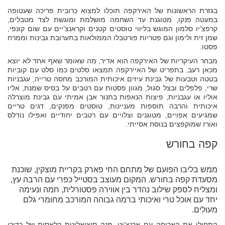
בגזרת הראשונות של האירקפה תוכלו למצוא כרובית פריכה שעטופה
במעטה פנקו, מטוגנת עד השחמה מושלמת ומוגשת לצד מטבלים,
קרפצ’יו סלמון המוגש בליווי טוסטים קטנים וקראנצ’יים עם שום קונפי,
שמן זית ולימון וגם פטריות פורטבלו הממולאות בתערובת גבינות וממרח
פסטו.
מבחר העיקריות של האירקפה הוא אדיר, מה שאומר שאף אחד לא יוצא
מכאן רעב. בתפריט של האיירקפה תמצאו סלטים כמו סלט עם קוביות
בטטה וטבעות של גבינת עיזים איכותית המורכב מחסה טרייה, עגבניות
שרי, פלפלים ובצל סגול, מגוון פסטות עם רטבים על בסיס שמנת, אליו
אוליו או עגבניות, פיצות הנאפות בתנור אבן אמיתי עם גבינת מוצרלה
איכותית והרבה תוספות מעניינות, טוסטים מפנקים, דגים טריים
שמגיעים אפויים, מטוגנים וצלויים עם רטבים יחודיים ואפילו נודלס
ואורז שמוקפצים בנוסח אסייתי.
קפה בחורש
ממש בליבו הפועם של מתחם החי פארק בקריית מוצקין, שוכנת
מסעדת קפה בחורש. המקום מעוצב בסטייל כפרי עם הרבה עץ,
ומצליח לספק שילוב נהדר בין אווירה פסטורלית, חמה ונעימה
יחד עם אוכל טרי ואיכותי ברמה גבוהה המורכב מחומרי גלם
מעולים.
התחילו את הארוחה עם ארנצ’יני, מנה סיציאלינית קלאסית של כדורי