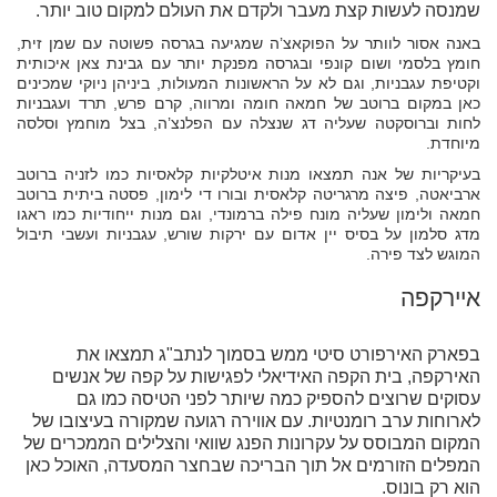
שמנסה לעשות קצת מעבר ולקדם את העולם למקום טוב יותר.
באנה אסור לוותר על הפוקאצ’ה שמגיעה בגרסה פשוטה עם שמן זית,
חומץ בלסמי ושום קונפי ובגרסה מפנקת יותר עם גבינת צאן איכותית
וקטיפת עגבניות, וגם לא על הראשונות המעולות, ביניהן ניוקי שמכינים
כאן במקום ברוטב של חמאה חומה ומרווה, קרם פרש, תרד ועגבניות
לחות וברוסקטה שעליה דג שנצלה עם הפלנצ’ה, בצל מוחמץ וסלסה
מיוחדת.
בעיקריות של אנה תמצאו מנות איטלקיות קלאסיות כמו לזניה ברוטב
ארביאטה, פיצה מרגריטה קלאסית ובורו די לימון, פסטה ביתית ברוטב
חמאה ולימון שעליה מונח פילה ברמונדי, וגם מנות ייחודיות כמו ראגו
מדג סלמון על בסיס יין אדום עם ירקות שורש, עגבניות ועשבי תיבול
המוגש לצד פירה.
איירקפה
בפארק האירפורט סיטי ממש בסמוך לנתב"ג תמצאו את
האירקפה, בית הקפה האידיאלי לפגישות על קפה של אנשים
עסוקים שרוצים להספיק כמה שיותר לפני הטיסה כמו גם
לארוחות ערב רומנטיות. עם אווירה רגועה שמקורה בעיצובו של
המקום המבוסס על עקרונות הפנג שוואי והצלילים הממכרים של
המפלים הזורמים אל תוך הבריכה שבחצר המסעדה, האוכל כאן
הוא רק בונוס.