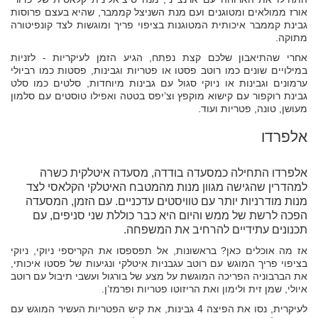
אורז ממולאים ומטוגנים ועם מנת השניצל קממבר, שהיא בעצם פרוסות
גבינת קממבר איכותית המטוגנות בציפוי פריך ומוגשות לצד קונפיטורה
מתוקה.
אחרי שהתיאבון שלכם קצת נפתח, הגיע הזמן לעיקריות - לזניות
במילויים שונים כמו רוטב פסטו או פטריות וגבינות, פסטות כמו רביולי
ערמונים וגבינות או ניוקי סגול עם גבינות מיוחדות, סלטים כמו סלט
גבינת רוקפור עם קישוא מוקפץ וצ’יפס בטטה ואפילו טוסטים עם סלמון
מעושן, טונה, פטריות ועוד.
אלפרדו
אלפרדו התחילה כמסעדה בודדה, מסעדה איטלקית כשרה
למהדרין שהגישה מגוון מנות מהמטבח האיטלקי הקלאסי לצד
מנות מודרניות יותר עם טוויסטים עדכניים. עם הזמן, המסעדה
הפכה לרשת של ממש והיום היא כבר כוללת שני סניפים, עם
תכנונים עתידיים להרחיב את המשפחה.
אז מה אוכלים כאן? בראשונות, אל תפספסו את הקריספי ניוקי, ניוקי
בציפוי פריך המוגש עם רוטב עגבניות איטלקי ונגיעות של פסטו איכותי,
את הברבוניה הפריכה המוגשת על מצע של בורגול ועשבי תיבול עם רוטב
איולי, שמן זית ולימון ואת הריזוטו פטריות ופרמז’ן.
לעיקרית, נסו את הפיצה 4 גבינות, את קיש הפטריות העשיר המוגש עם