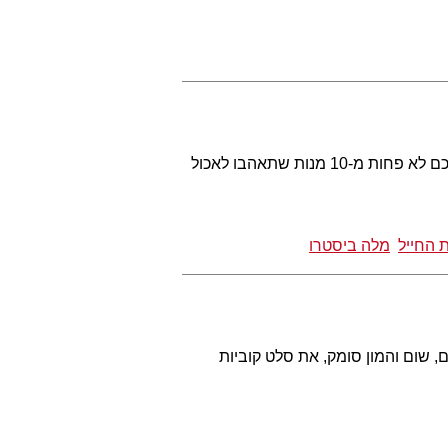
דואט אווז ברוטב תפוזים, צלחת פירות ים זוגית, זוג צלעות בייבי טלה, מרטיני פסיפלורה - הכנו לכם לא פחות מ-10 מנות שתאהבו לאכול
 החייל
מלה ביסטרו
 שום והמון סומק, את סלט קוביות