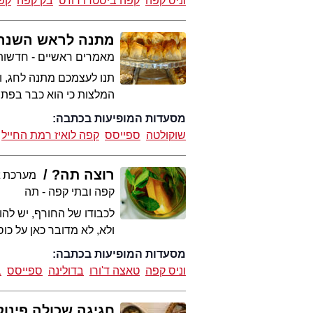
וניס קפה
קפה ביסטרו רוז'ט
בק קפה
קפה
מתנה לראש השנה
מאמרים ראשיים - חדשות 
תנו לעצמכם מתנה לחג, וא
המלצות כי הוא כבר בפתח
מסעדות המופיעות בכתבה:
שוקולטה
ספייסס
קפה לואיז רמת החייל
רוצה תה?
מערכת 2eat
קפה ובתי קפה - תה
לכבודו של החורף, יש לה
ולא, לא מדובר כאן על כ
מסעדות המופיעות בכתבה:
וניס קפה
טאצה ד'ורו
בדולינה
ספייסס
ב
חגיגה שכולה פינוק