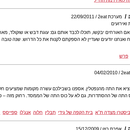
 לואיז רמת החייל
מערכת 2eat
22/09/2011
ואירועים
ם האורחים יבקשו, תוכלו לכבד אותם גם: עוגת דבש או שוקולד, מארז
 ואנחנו יודעים שעדיין לא הספקתם לקנות את כל הדרוש. שנה טובה
פרש
04/02/2010
וציא את התה מהנפטלין. אספנו בשבילכם עשרה מקומות שמציעים חל
וס התה של ההסתדרות, גם לא על כוס התה של הממסד. רחוק מזה – פ
יסטרו מצדה ת''א
בית הקפה של גידי
תבלין
חלוה
אנג'לו
ספייסס
ס
אפרת רוזן
15/12/2009