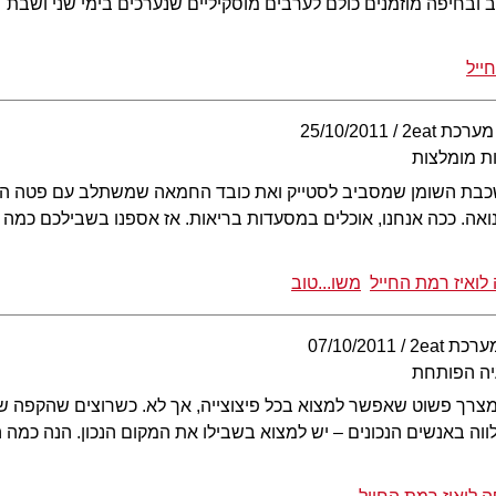
ב ובחיפה מוזמנים כולם לערבים מוסקיליים שנערכים בימי שני ושבת
ייל
מערכת 2eat
25/10/2011
ת מומלצות
שכבת השומן שמסביב לסטייק ואת כובד החמאה שמשתלב עם פטה הכב
ואה. ככה אנחנו, אוכלים במסעדות בריאות. אז אספנו בשבילכם כמה
לואיז רמת החייל
משו...טוב
ערכת 2eat
07/10/2011
יה הפותחת
צרך פשוט שאפשר למצוא בכל פיצוצייה, אך לא. כשרוצים שהקפה של 
וה באנשים הנכונים – יש למצוא בשבילו את המקום הנכון. הנה כמה 