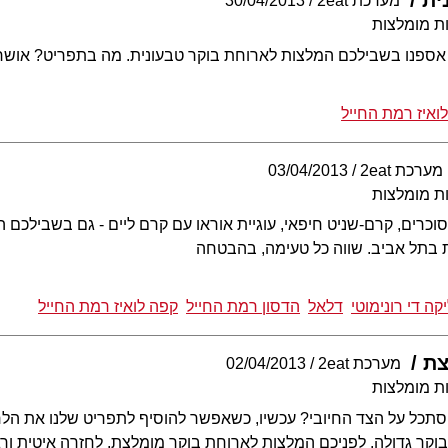
ית
מערכת 2eat
30/04/2013
ת מומלצות
אספנו בשבילכם המלצות לארוחת בוקר טבעונית. מה בתפריט? אושר, ע
ואיז רמת החייל
מערכת 2eat
03/04/2013
ת מומלצות
כרים, קרם-שניט חיפאי, עוגיית אוראו עם קרם ליים - גם בשבילכם 
 בתל אביב. שווה כל טעימה, בהבטחה
קה די רונימוטי
דלאל
הדסון רמת החייל
קפה לואיז רמת החייל
צת
מערכת 2eat
02/04/2013
ת מומלצות
תכל על הצד החיובי? עכשיו, כשאפשר להוסיף לתפריט שלנו את הל
וקר גדולה. לפניכם המלצות לארוחת בוקר מומלצת, לחזרה איטית ור