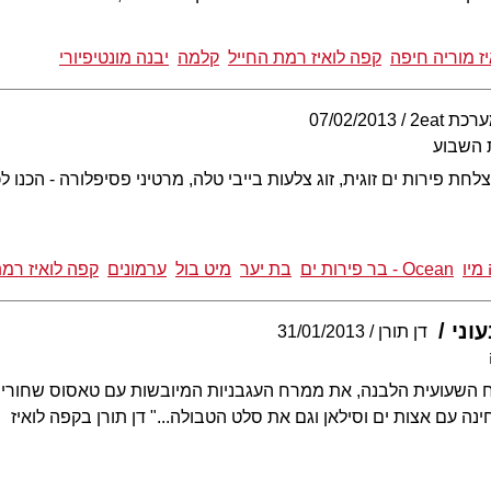
ז מוריה חיפה
קפה לואיז רמת החייל
קלמה
יבנה מונטיפיורי
רכת 2eat
07/02/2013
 השבוע
מיו
Ocean - בר פירות ים
בת יער
מיט בול
ערמונים
קפה לואיז רמת
וני
דן תורן
31/01/2013
ח השעועית הלבנה, את ממרח העגבניות המיובשות עם טאסוס שחורים,
נה עם אצות ים וסילאן וגם את סלט הטבולה..." דן תורן בקפה לואיז