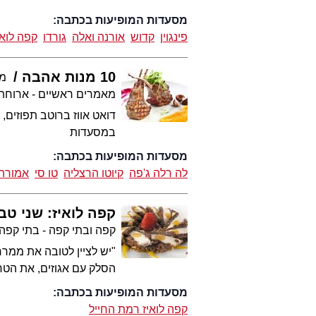
מסעדות המופיעות בכתבה:
פינגוין
קדוש
אורנה ואלה
גורדו
קפה לואי
10 מנות אהבה
מע
מאמרים ראשיים - ארוחת
במסעדות
מסעדות המופיעות בכתבה:
לה רלה ג'פה
קיוטו הרצליה
טו סי
אמורה 
קפה לואיז: שני טבע
קפה ובתי קפה - בתי קפה
"יש לציין לטובה את ממר
הסלק עם אגוזים, את הטחי
מסעדות המופיעות בכתבה:
קפה לואיז רמת החייל