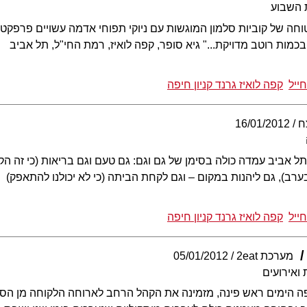
 השבוע
טוחה של קוביות סלמון המוגשות עם ניוקי תפוחי אדמה עשויים פרפקט,
 בכמות רוטב מדויקת..." גיא סופר, קפה לואיז, רמת החי"ל, תל אביב
ייל
קפה לואיז גרנד קניון חיפה
ח
16/01/2012
ל אביב עמדה כולה בסימן של גם וגם: גם טעם וגם בריאות (כי זה הקונ
רב), גם ליהנות במקום – וגם לקחת הביתה (כי לא יכולנו להתאפק)
ייל
קפה לואיז גרנד קניון חיפה
מערכת 2eat
05/01/2012
ואירועים
 הימים ראש פינה, מזמינה את הקהל הרחב לארוחה הלקוחה מן הספר