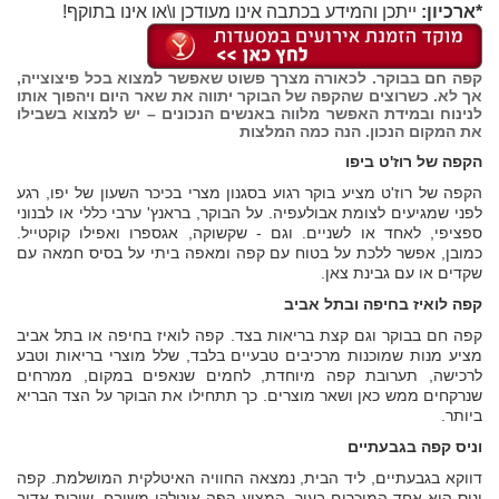
*ארכיון:
ייתכן והמידע בכתבה אינו מעודכן ו\או אינו בתוקף!
קפה חם בבוקר. לכאורה מצרך פשוט שאפשר למצוא בכל פיצוצייה,
אך לא. כשרוצים שהקפה של הבוקר יתווה את שאר היום ויהפוך אותו
לנינוח ובמידת האפשר מלווה באנשים הנכונים – יש למצוא בשבילו
את המקום הנכון. הנה כמה המלצות
הקפה של רוז'ט ביפו
הקפה של רוז'ט מציע בוקר רגוע בסגנון מצרי בכיכר השעון של יפו, רגע
לפני שמגיעים לצומת אבולעפיה. על הבוקר, בראנץ' ערבי כללי או לבנוני
ספציפי, לאחד או לשניים. וגם - שקשוקה, אגספרו ואפילו קוקטייל.
כמובן, אפשר ללכת על בטוח עם קפה ומאפה ביתי על בסיס חמאה עם
שקדים או עם גבינת צאן.
קפה לואיז בחיפה ובתל אביב
קפה חם בבוקר וגם קצת בריאות בצד. קפה לואיז בחיפה או בתל אביב
מציע מנות שמוכנות מרכיבים טבעיים בלבד, שלל מוצרי בריאות וטבע
לרכישה, תערובת קפה מיוחדת, לחמים שנאפים במקום, ממרחים
שנרקחים ממש כאן ושאר מוצרים. כך תתחילו את הבוקר על הצד הבריא
ביותר.
וניס קפה בגבעתיים
דווקא בגבעתיים, ליד הבית, נמצאה החוויה האיטלקית המושלמת. קפה
וניס הוא אחד המוכרים בעיר, המציע קפה איטלקי משובח, שירות אדיב