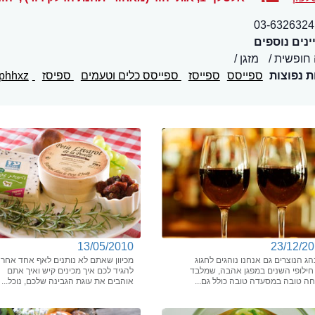
03-6326324
נים נוספים
 חופשית
מזגן
ת נפוצות
ספייסס
ספייסז
ספייסס כלים וטעמים
ספיסז
xphhxx
phhxz
13/05/2010
23/12/2
ג הנוצרים גם אנחנו נוהגים לחגוג
מכיוון שאתם לא נותנים לאף אחד אחר
חילופי השנים במפגן אהבה, שמלבד
להגיד לכם איך מכינים קיש ואיך אתם
חה טובה במסעדה טובה כולל גם...
אוהבים את עוגת הגבינה שלכם, נוכל...