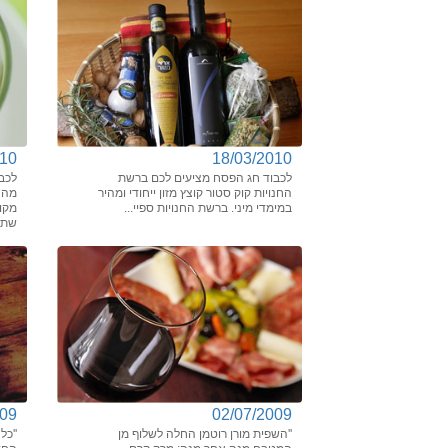
010
18/03/2010
לכבוד חג הפסח מציעים לכם ברשת
לכב
החנויות קוק סטור קוצץ מזון ייחודי ומהיר
מהנ
במימדי מיני. ברשת החנויות ספיי...
מקו
שתוכ
009
02/07/2009
''השפית מורן רוטמן החלה לשלוף מן
''כל