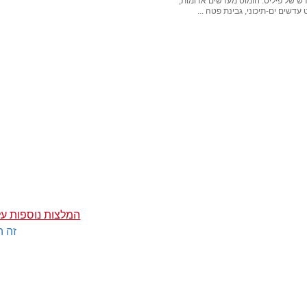
ש של פיליס: חומוס מעדשים אדומות,
עדשים ים-תיכוני, גבינת פטה ...
המלצות נוספות על
זה ה