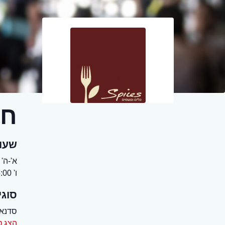
חנ
שעו
א'-ה' 09:00-21:00
ו' 09:00-15:00
סוגי
סדנאו
הצג ט