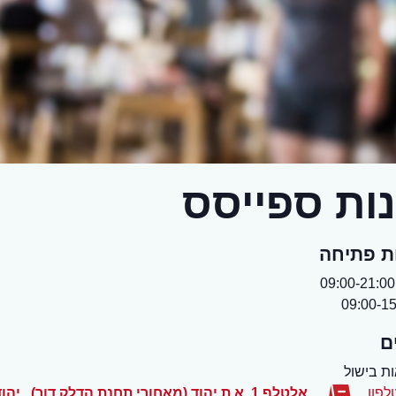
ות ספייסס
ת פתיחה
ם
ת בישול
לפון
אלטלף 1, א.ת יהוד (מאחורי תחנת הדלק דור)
,
יהוד